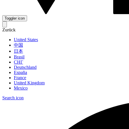
Toggler icon
Zurück
United States
中国
日本
Brasil
СНГ
Deutschland
España
France
United Kingdom
Mexico
Search icon