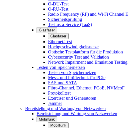
O-DU-Test
O-RU-Test
Radio Frequency (RF) and Wi-Fi Channel E
Sicherheitsprüfung
Test-as-a-Service (TaaS)
Glasfaser
Glasfaser
Ethernet-Test
Hochgeschwindigkeitsnetze
Optische Testplattform für die Produktion
Cybersecurity Test and Validation
Network Impairment and Emulation Testing
Testen von Speichernetzen
Testen von Speichernetzen
Mess- und Prüftechnik für PCIe
SAS und SATA
Fibre-Channel, Ethernet, FCoE, NVMeoF
Protokolltest
Exerciser und Generatoren
Jammer
Bereitstellung und Wartung von Netzwerken
Bereitstellung und Wartung von Netzwerken
Mobilfunk
Mobilfunk