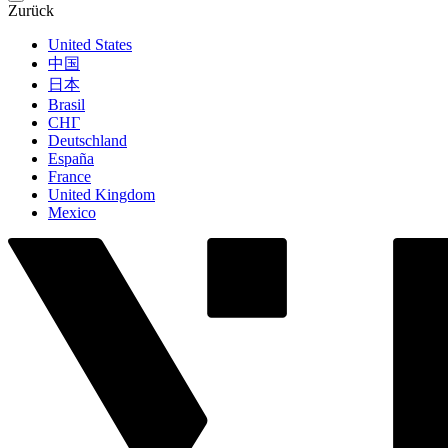
Zurück
United States
中国
日本
Brasil
СНГ
Deutschland
España
France
United Kingdom
Mexico