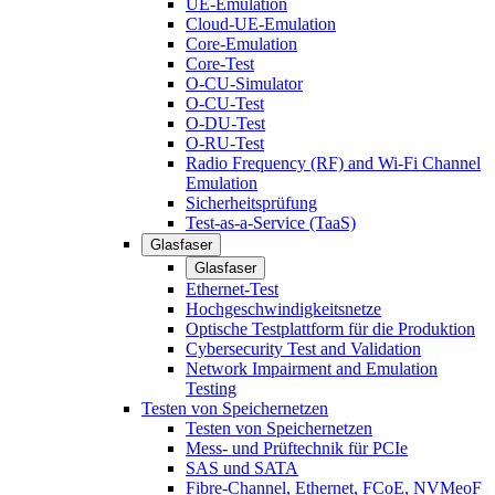
UE-Emulation
Cloud-UE-Emulation
Core-Emulation
Core-Test
O-CU-Simulator
O-CU-Test
O-DU-Test
O-RU-Test
Radio Frequency (RF) and Wi-Fi Channel
Emulation
Sicherheitsprüfung
Test-as-a-Service (TaaS)
Glasfaser
Glasfaser
Ethernet-Test
Hochgeschwindigkeitsnetze
Optische Testplattform für die Produktion
Cybersecurity Test and Validation
Network Impairment and Emulation
Testing
Testen von Speichernetzen
Testen von Speichernetzen
Mess- und Prüftechnik für PCIe
SAS und SATA
Fibre-Channel, Ethernet, FCoE, NVMeoF