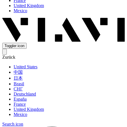
France
United Kingdom
Mexico
Toggler icon
Zurück
United States
中国
日本
Brasil
СНГ
Deutschland
España
France
United Kingdom
Mexico
Search icon