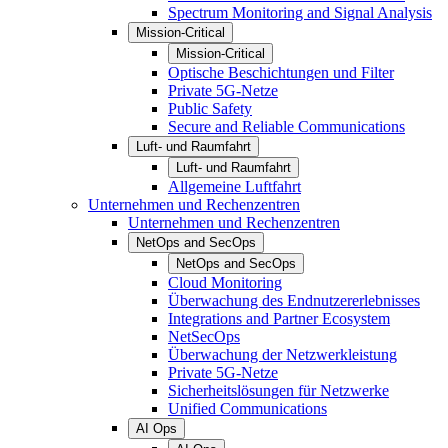
Spectrum Monitoring and Signal Analysis
Mission-Critical
Mission-Critical
Optische Beschichtungen und Filter
Private 5G-Netze
Public Safety
Secure and Reliable Communications
Luft- und Raumfahrt
Luft- und Raumfahrt
Allgemeine Luftfahrt
Unternehmen und Rechenzentren
Unternehmen und Rechenzentren
NetOps and SecOps
NetOps and SecOps
Cloud Monitoring
Überwachung des Endnutzererlebnisses
Integrations and Partner Ecosystem
NetSecOps
Überwachung der Netzwerkleistung
Private 5G-Netze
Sicherheitslösungen für Netzwerke
Unified Communications
AI Ops