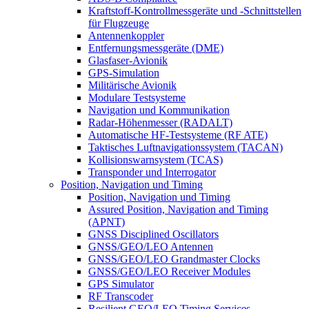
Kraftstoff-Kontrollmessgeräte und -Schnittstellen
für Flugzeuge
Antennenkoppler
Entfernungsmessgeräte (DME)
Glasfaser-Avionik
GPS-Simulation
Militärische Avionik
Modulare Testsysteme
Navigation und Kommunikation
Radar-Höhenmesser (RADALT)
Automatische HF-Testsysteme (RF ATE)
Taktisches Luftnavigationssystem (TACAN)
Kollisionswarnsystem (TCAS)
Transponder und Interrogator
Position, Navigation und Timing
Position, Navigation und Timing
Assured Position, Navigation and Timing
(APNT)
GNSS Disciplined Oscillators
GNSS/GEO/LEO Antennen
GNSS/GEO/LEO Grandmaster Clocks
GNSS/GEO/LEO Receiver Modules
GPS Simulator
RF Transcoder
Resilient GEO/LEO Timing Services