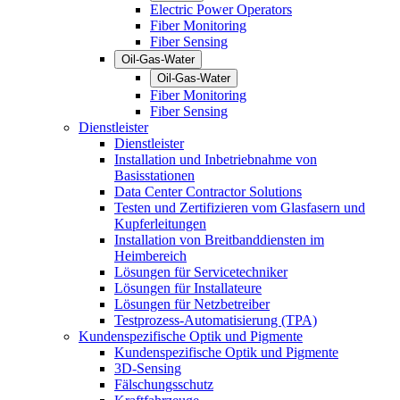
Electric Power Operators
Fiber Monitoring
Fiber Sensing
Oil-Gas-Water
Oil-Gas-Water
Fiber Monitoring
Fiber Sensing
Dienstleister
Dienstleister
Installation und Inbetriebnahme von
Basisstationen
Data Center Contractor Solutions
Testen und Zertifizieren vom Glasfasern und
Kupferleitungen
Installation von Breitbanddiensten im
Heimbereich
Lösungen für Servicetechniker
Lösungen für Installateure
Lösungen für Netzbetreiber
Testprozess-Automatisierung (TPA)
Kundenspezifische Optik und Pigmente
Kundenspezifische Optik und Pigmente
3D-Sensing
Fälschungsschutz