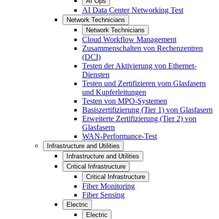
AI Ops
AI Data Center Networking Test
Network Technicians
Network Technicians
Cloud Workflow Management
Zusammenschalten von Rechenzentren
(DCI)
Testen der Aktivierung von Ethernet-
Diensten
Testen und Zertifizieren vom Glasfasern
und Kupferleitungen
Testen von MPO-Systemen
Basiszertifizierung (Tier 1) von Glasfasern
Erweiterte Zertifizierung (Tier 2) von
Glasfasern
WAN-Performance-Test
Infrastructure and Utilities
Infrastructure and Utilities
Critical Infrastructure
Critical Infrastructure
Fiber Monitoring
Fiber Sensing
Electric
Electric