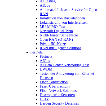
AI Testing
AIOps
Automated Lab-as-a-Service for Open
RAN
Installation von Basisstationen
Lokalisierung von Interferenzen
MU-MIMO Test
Network Digital Twin
Nicht-Terrestrische Netze
Open RAN (O-RAN)
Private 5G-Netze
RAN Intelligence Solutions
Festnetz
Festnetz
AIOps
AI Data Center Networking Test
DWDM
Testen der Aktivierung von Ethernet-
Diensten
Fiber Construction
Faser-Überwachung
Fiber Network Solutions
Faseroptische Sensoren
FTTx
Harden Security Defenses