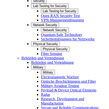
Security
Lab Testing for Security
Lab Testing for Security
Open RAN Security Test
VPN-Managementlösungen
Network Security
Network Security
Quantum-Safe Technology
Sicherheitslösungen für Netzwerke
Physical Security
Physical Security
Fiber Sensing
Behörden und Verteidigung
Behörden und Verteidigung
Military
Military
Electromagnetic Warfare
Optische Beschichtungen und Filter
Military Aviation Testing
Payload & Device Optical Elements
Radar
Research, Development and
Manufacturing
Secure and Reliable Communications