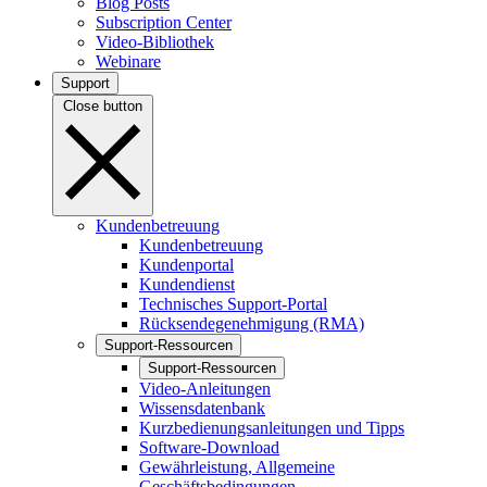
Blog Posts
Subscription Center
Video-Bibliothek
Webinare
Support
Close button
Kundenbetreuung
Kundenbetreuung
Kundenportal
Kundendienst
Technisches Support-Portal
Rücksendegenehmigung (RMA)
Support-Ressourcen
Support-Ressourcen
Video-Anleitungen
Wissensdatenbank
Kurzbedienungsanleitungen und Tipps
Software-Download
Gewährleistung, Allgemeine
Geschäftsbedingungen