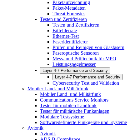
Paketaufzeichnung
Paket-Metadaten
Threat Forensics
Testen und Zertifizieren
Testen und Zertifizieren
Bitfehlerrate
Ethernet-Test
Faseridentifizierer
Prüfen und Reinigen von Glasfasern
Faseroptische Sensoren
Mess- und Prüftechnik für MPO
Leistungspegelmesser
Layer 4-7 Performance and Security
Layer 4-7 Performance and Security
Cybersecurity Test and Validation
Mobiler Land- und Militärfunk
Mobiler Land- und Militärfunk
Communications Service Monitors
Tester für mobilen Landfunk
Tester für militärische Funkanlagen
Modulare Testsysteme
Softwaredefinierte Funkgeräte und -systeme
Avionik
Avionik
ADS-B Compliance