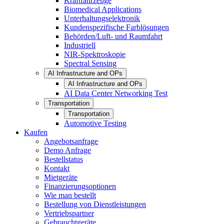
Kraftfahrzeuge
Biomedical Applications
Unterhaltungselektronik
Kundenspezifische Farblösungen
Behörden/Luft- und Raumfahrt
Industriell
NIR-Spektroskopie
Spectral Sensing
AI Infrastructure and OPs
AI Infrastructure and OPs
AI Data Center Networking Test
Transportation
Transportation
Automotive Testing
Kaufen
Angebotsanfrage
Demo Anfrage
Bestellstatus
Kontakt
Mietgeräte
Finanzierungsoptionen
Wie man bestellt
Bestellung von Dienstleistungen
Vertriebspartner
Gebrauchtgeräte