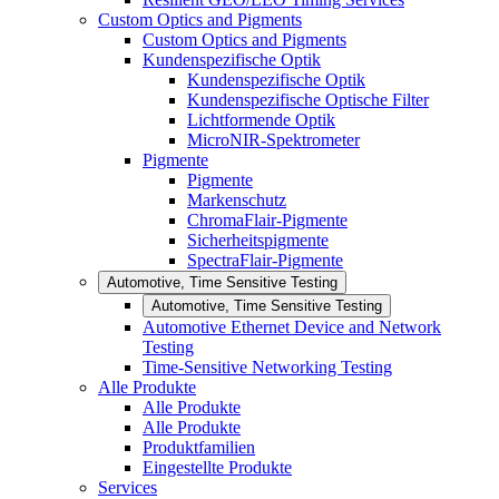
Custom Optics and Pigments
Custom Optics and Pigments
Kundenspezifische Optik
Kundenspezifische Optik
Kundenspezifische Optische Filter
Lichtformende Optik
MicroNIR-Spektrometer
Pigmente
Pigmente
Markenschutz
ChromaFlair-Pigmente
Sicherheitspigmente
SpectraFlair-Pigmente
Automotive, Time Sensitive Testing
Automotive, Time Sensitive Testing
Automotive Ethernet Device and Network
Testing
Time-Sensitive Networking Testing
Alle Produkte
Alle Produkte
Alle Produkte
Produktfamilien
Eingestellte Produkte
Services