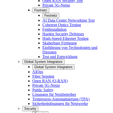
Open RAN Security Test
Private 5G-Netze
Festnetz
Festnetz
AI Data Center Networking Test
Coherent Optics Testing
Feldinstallation
Harden Security Defenses
High-Speed Ethernet Testing
Skalierbare Fertigung
Einführung von Technologien und
Diensten
Test und Entwicklung
Global System Integrators
Global System Integrators
AIOps
Fiber Sensing
Open RAN (O-RAN)
Private 5G-Netze
Public Safety
Lösungen für Netzbetreiber
Testprozess-Automatisierung (TPA)
Sicherheitslösungen für Netzwerke
Security