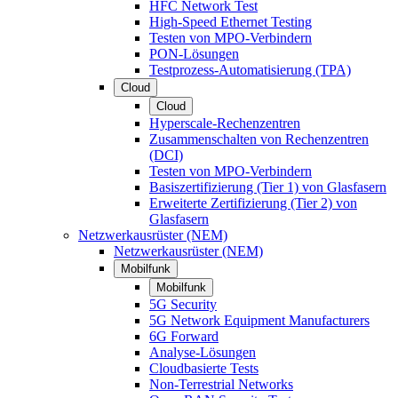
HFC Network Test
High-Speed Ethernet Testing
Testen von MPO-Verbindern
PON-Lösungen
Testprozess-Automatisierung (TPA)
Cloud
Cloud
Hyperscale-Rechenzentren
Zusammenschalten von Rechenzentren
(DCI)
Testen von MPO-Verbindern
Basiszertifizierung (Tier 1) von Glasfasern
Erweiterte Zertifizierung (Tier 2) von
Glasfasern
Netzwerkausrüster (NEM)
Netzwerkausrüster (NEM)
Mobilfunk
Mobilfunk
5G Security
5G Network Equipment Manufacturers
6G Forward
Analyse-Lösungen
Cloudbasierte Tests
Non-Terrestrial Networks