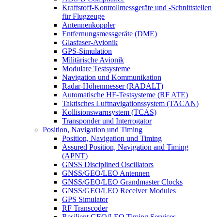
Kraftstoff-Kontrollmessgeräte und -Schnittstellen
für Flugzeuge
Antennenkoppler
Entfernungsmessgeräte (DME)
Glasfaser-Avionik
GPS-Simulation
Militärische Avionik
Modulare Testsysteme
Navigation und Kommunikation
Radar-Höhenmesser (RADALT)
Automatische HF-Testsysteme (RF ATE)
Taktisches Luftnavigationssystem (TACAN)
Kollisionswarnsystem (TCAS)
Transponder und Interrogator
Position, Navigation und Timing
Position, Navigation und Timing
Assured Position, Navigation and Timing
(APNT)
GNSS Disciplined Oscillators
GNSS/GEO/LEO Antennen
GNSS/GEO/LEO Grandmaster Clocks
GNSS/GEO/LEO Receiver Modules
GPS Simulator
RF Transcoder
Resilient GEO/LEO Timing Services