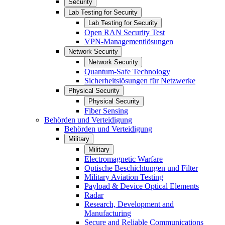
Security
Lab Testing for Security
Lab Testing for Security
Open RAN Security Test
VPN-Managementlösungen
Network Security
Network Security
Quantum-Safe Technology
Sicherheitslösungen für Netzwerke
Physical Security
Physical Security
Fiber Sensing
Behörden und Verteidigung
Behörden und Verteidigung
Military
Military
Electromagnetic Warfare
Optische Beschichtungen und Filter
Military Aviation Testing
Payload & Device Optical Elements
Radar
Research, Development and
Manufacturing
Secure and Reliable Communications