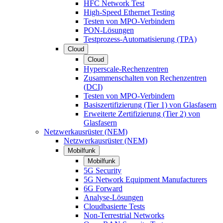
HFC Network Test
High-Speed Ethernet Testing
Testen von MPO-Verbindern
PON-Lösungen
Testprozess-Automatisierung (TPA)
Cloud
Cloud
Hyperscale-Rechenzentren
Zusammenschalten von Rechenzentren
(DCI)
Testen von MPO-Verbindern
Basiszertifizierung (Tier 1) von Glasfasern
Erweiterte Zertifizierung (Tier 2) von
Glasfasern
Netzwerkausrüster (NEM)
Netzwerkausrüster (NEM)
Mobilfunk
Mobilfunk
5G Security
5G Network Equipment Manufacturers
6G Forward
Analyse-Lösungen
Cloudbasierte Tests
Non-Terrestrial Networks