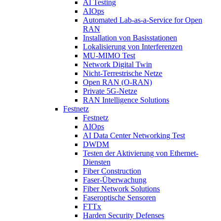
AI Testing
AIOps
Automated Lab-as-a-Service for Open
RAN
Installation von Basisstationen
Lokalisierung von Interferenzen
MU-MIMO Test
Network Digital Twin
Nicht-Terrestrische Netze
Open RAN (O-RAN)
Private 5G-Netze
RAN Intelligence Solutions
Festnetz
Festnetz
AIOps
AI Data Center Networking Test
DWDM
Testen der Aktivierung von Ethernet-
Diensten
Fiber Construction
Faser-Überwachung
Fiber Network Solutions
Faseroptische Sensoren
FTTx
Harden Security Defenses