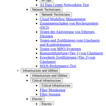
AI Ops
AI Data Center Networking Test
Network Technicians
Network Technicians
Cloud Workflow Management
Zusammenschalten von Rechenzentren
(DCI)
Testen der Aktivierung von Ethernet-
Diensten
Testen und Zertifizieren vom Glasfasern
und Kupferleitungen
Testen von MPO-Systemen
Basiszertifizierung (Tier 1) von Glasfasern
Erweiterte Zertifizierung (Tier 2) von
Glasfasern
WAN-Performance-Test
Infrastructure and Utilities
Infrastructure and Utilities
Critical Infrastructure
Critical Infrastructure
Fiber Monitoring
Fiber Sensing
Electric
Electric