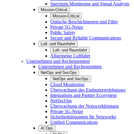
Spectrum Monitoring and Signal Analysis
Mission-Critical
Mission-Critical
Optische Beschichtungen und Filter
Private 5G-Netze
Public Safety
Secure and Reliable Communications
Luft- und Raumfahrt
Luft- und Raumfahrt
Allgemeine Luftfahrt
Unternehmen und Rechenzentren
Unternehmen und Rechenzentren
NetOps and SecOps
NetOps and SecOps
Cloud Monitoring
Überwachung des Endnutzererlebnisses
Integrations and Partner Ecosystem
NetSecOps
Überwachung der Netzwerkleistung
Private 5G-Netze
Sicherheitslösungen für Netzwerke
Unified Communications
AI Ops