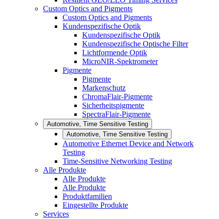
Custom Optics and Pigments
Custom Optics and Pigments
Kundenspezifische Optik
Kundenspezifische Optik
Kundenspezifische Optische Filter
Lichtformende Optik
MicroNIR-Spektrometer
Pigmente
Pigmente
Markenschutz
ChromaFlair-Pigmente
Sicherheitspigmente
SpectraFlair-Pigmente
Automotive, Time Sensitive Testing
Automotive, Time Sensitive Testing
Automotive Ethernet Device and Network
Testing
Time-Sensitive Networking Testing
Alle Produkte
Alle Produkte
Alle Produkte
Produktfamilien
Eingestellte Produkte
Services