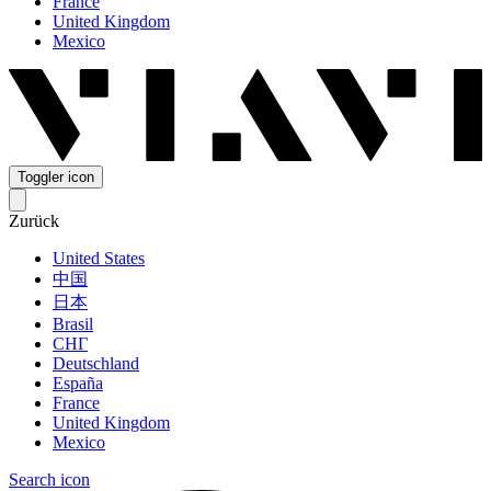
France
United Kingdom
Mexico
Toggler icon
Zurück
United States
中国
日本
Brasil
СНГ
Deutschland
España
France
United Kingdom
Mexico
Search icon