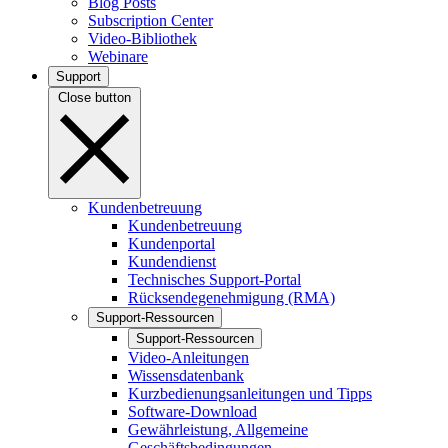
Blog Posts
Subscription Center
Video-Bibliothek
Webinare
Support
Close button
Kundenbetreuung
Kundenbetreuung
Kundenportal
Kundendienst
Technisches Support-Portal
Rücksendegenehmigung (RMA)
Support-Ressourcen
Support-Ressourcen
Video-Anleitungen
Wissensdatenbank
Kurzbedienungsanleitungen und Tipps
Software-Download
Gewährleistung, Allgemeine
Geschäftsbedingungen