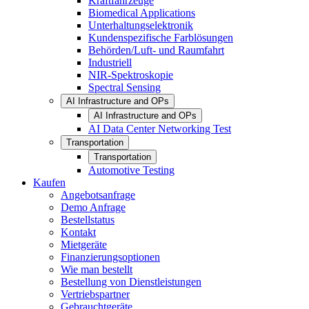
Kraftfahrzeuge
Biomedical Applications
Unterhaltungselektronik
Kundenspezifische Farblösungen
Behörden/Luft- und Raumfahrt
Industriell
NIR-Spektroskopie
Spectral Sensing
AI Infrastructure and OPs
AI Infrastructure and OPs
AI Data Center Networking Test
Transportation
Transportation
Automotive Testing
Kaufen
Angebotsanfrage
Demo Anfrage
Bestellstatus
Kontakt
Mietgeräte
Finanzierungsoptionen
Wie man bestellt
Bestellung von Dienstleistungen
Vertriebspartner
Gebrauchtgeräte