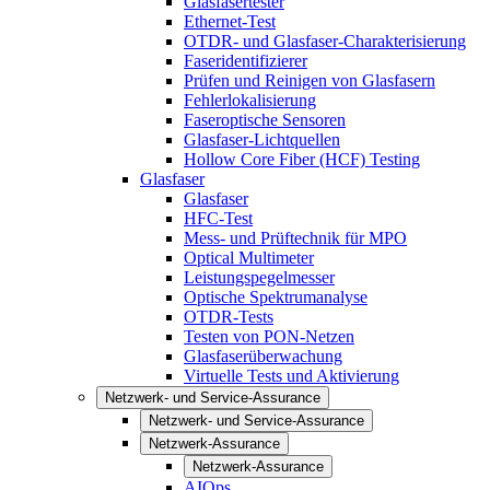
Glasfasertester
Ethernet-Test
OTDR- und Glasfaser-Charakterisierung
Faseridentifizierer
Prüfen und Reinigen von Glasfasern
Fehlerlokalisierung
Faseroptische Sensoren
Glasfaser-Lichtquellen
Hollow Core Fiber (HCF) Testing
Glasfaser
Glasfaser
HFC-Test
Mess- und Prüftechnik für MPO
Optical Multimeter
Leistungspegelmesser
Optische Spektrumanalyse
OTDR-Tests
Testen von PON-Netzen
Glasfaserüberwachung
Virtuelle Tests und Aktivierung
Netzwerk- und Service-Assurance
Netzwerk- und Service-Assurance
Netzwerk-Assurance
Netzwerk-Assurance
AIOps