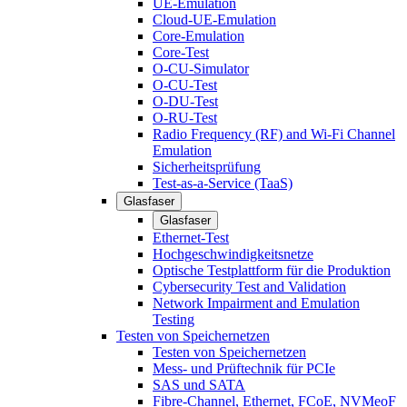
UE-Emulation
Cloud-UE-Emulation
Core-Emulation
Core-Test
O-CU-Simulator
O-CU-Test
O-DU-Test
O-RU-Test
Radio Frequency (RF) and Wi-Fi Channel
Emulation
Sicherheitsprüfung
Test-as-a-Service (TaaS)
Glasfaser
Glasfaser
Ethernet-Test
Hochgeschwindigkeitsnetze
Optische Testplattform für die Produktion
Cybersecurity Test and Validation
Network Impairment and Emulation
Testing
Testen von Speichernetzen
Testen von Speichernetzen
Mess- und Prüftechnik für PCIe
SAS und SATA
Fibre-Channel, Ethernet, FCoE, NVMeoF