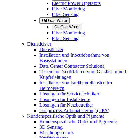
Electric Power Operators
Fiber Monitoring
Fiber Sensing
Oil-Gas-Water
Oil-Gas-Water
Fiber Monitoring
Fiber Sensing
Dienstleister
Dienstleister
Installation und Inbetriebnahme von
Basisstationen
Data Center Contractor Solutions
Testen und Zertifizieren vom Glasfasern und
Kupferleitungen
Installation von Breitbanddiensten im
Heimbereich
Lösungen für Servicetechniker
Lösungen für Installateure
Lösungen für Netzbetreiber
Testprozess-Automatisierung (TPA)
Kundenspezifische Optik und Pigmente
Kundenspezifische Optik und Pigmente
3D-Sensing
Fälschungsschutz