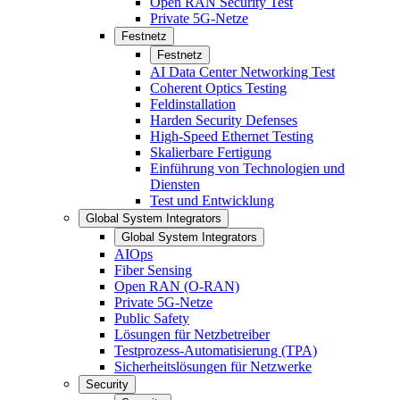
Open RAN Security Test
Private 5G-Netze
Festnetz
Festnetz
AI Data Center Networking Test
Coherent Optics Testing
Feldinstallation
Harden Security Defenses
High-Speed Ethernet Testing
Skalierbare Fertigung
Einführung von Technologien und
Diensten
Test und Entwicklung
Global System Integrators
Global System Integrators
AIOps
Fiber Sensing
Open RAN (O-RAN)
Private 5G-Netze
Public Safety
Lösungen für Netzbetreiber
Testprozess-Automatisierung (TPA)
Sicherheitslösungen für Netzwerke
Security