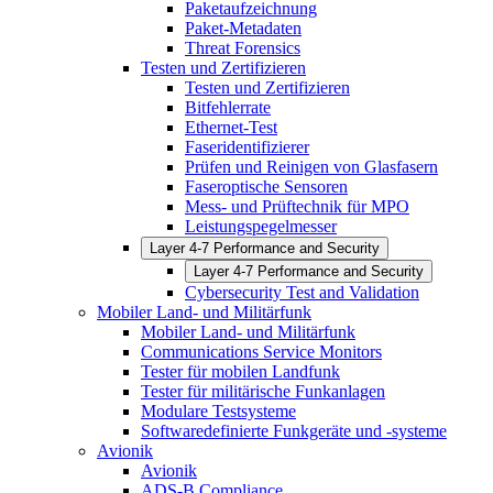
Paketaufzeichnung
Paket-Metadaten
Threat Forensics
Testen und Zertifizieren
Testen und Zertifizieren
Bitfehlerrate
Ethernet-Test
Faseridentifizierer
Prüfen und Reinigen von Glasfasern
Faseroptische Sensoren
Mess- und Prüftechnik für MPO
Leistungspegelmesser
Layer 4-7 Performance and Security
Layer 4-7 Performance and Security
Cybersecurity Test and Validation
Mobiler Land- und Militärfunk
Mobiler Land- und Militärfunk
Communications Service Monitors
Tester für mobilen Landfunk
Tester für militärische Funkanlagen
Modulare Testsysteme
Softwaredefinierte Funkgeräte und -systeme
Avionik
Avionik
ADS-B Compliance