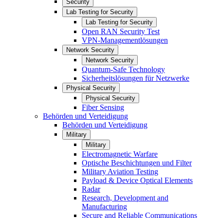
Security
Lab Testing for Security
Lab Testing for Security
Open RAN Security Test
VPN-Managementlösungen
Network Security
Network Security
Quantum-Safe Technology
Sicherheitslösungen für Netzwerke
Physical Security
Physical Security
Fiber Sensing
Behörden und Verteidigung
Behörden und Verteidigung
Military
Military
Electromagnetic Warfare
Optische Beschichtungen und Filter
Military Aviation Testing
Payload & Device Optical Elements
Radar
Research, Development and
Manufacturing
Secure and Reliable Communications