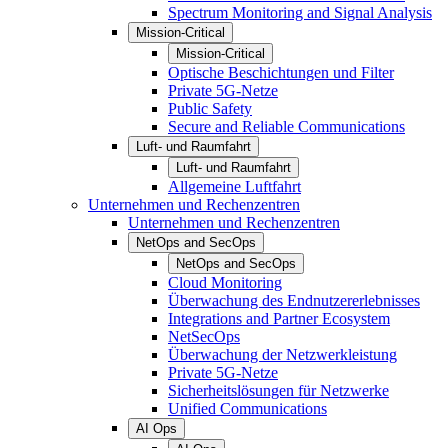
Spectrum Monitoring and Signal Analysis
Mission-Critical
Mission-Critical
Optische Beschichtungen und Filter
Private 5G-Netze
Public Safety
Secure and Reliable Communications
Luft- und Raumfahrt
Luft- und Raumfahrt
Allgemeine Luftfahrt
Unternehmen und Rechenzentren
Unternehmen und Rechenzentren
NetOps and SecOps
NetOps and SecOps
Cloud Monitoring
Überwachung des Endnutzererlebnisses
Integrations and Partner Ecosystem
NetSecOps
Überwachung der Netzwerkleistung
Private 5G-Netze
Sicherheitslösungen für Netzwerke
Unified Communications
AI Ops