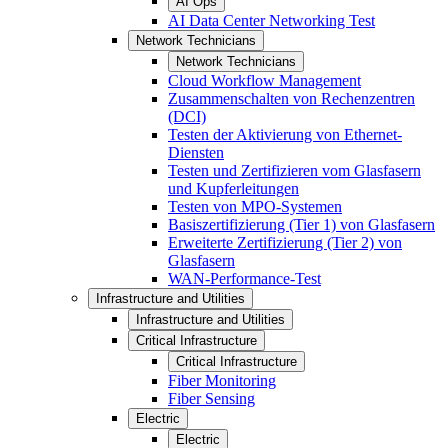
AI Ops
AI Data Center Networking Test
Network Technicians
Network Technicians
Cloud Workflow Management
Zusammenschalten von Rechenzentren
(DCI)
Testen der Aktivierung von Ethernet-
Diensten
Testen und Zertifizieren vom Glasfasern
und Kupferleitungen
Testen von MPO-Systemen
Basiszertifizierung (Tier 1) von Glasfasern
Erweiterte Zertifizierung (Tier 2) von
Glasfasern
WAN-Performance-Test
Infrastructure and Utilities
Infrastructure and Utilities
Critical Infrastructure
Critical Infrastructure
Fiber Monitoring
Fiber Sensing
Electric
Electric