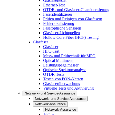
Glasfasertester
Ethernet-Test
OTDR- und Glasfaser-Charakterisierung
Faseridentifizierer
Prüfen und Reinigen von Glasfasern
Fehlerlokalisierung
Faseroptische Sensoren
Glasfaser-Lichtquellen
Hollow Core Fiber (HCF) Testing
Glasfaser
Glasfaser
HFC-Test
Mess- und Prüftechnik für MPO
Optical Multimeter
Leistungspegelmesser
Optische Spektrumanalyse
OTDR-Tests
Testen von PON-Netzen
Glasfaserüberwachung
Virtuelle Tests und Aktivierung
Netzwerk- und Service-Assurance
Netzwerk- und Service-Assurance
Netzwerk-Assurance
Netzwerk-Assurance
AIOps