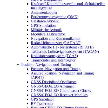
Kraftstoff-Kontrollmessgeräte und -Schnittstellen
für Flugzeuge
Antennenkoppler
Entfernungsmessgeräte (DME)
Glasfaser-Avionik
GPS-Simulation
Militärische Avionik
Modulare Testsysteme
Navigation und Kommunikation
Radar-Höhenmesser (RADALT)
Automatische HF-Testsysteme (RF ATE)
Taktisches Luftnavigationssystem (TACAN)
Kollisionswarnsystem (TCAS)
Transponder und Interrogator
Position, Navigation und Timing
Position, Navigation und Timing
Assured Position, Navigation and Timing
(APNT)
GNSS Disciplined Oscillators
GNSS/GEO/LEO Antennen
GNSS/GEO/LEO Grandmaster Clocks
GNSS/GEO/LEO Receiver Modules
GPS Simulator
RF Transcoder
Resilient GEO/LEO Timing Services