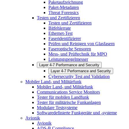
Paketaufzeichnung
Paket-Metadaten
Threat Forensics
Testen und Zertifizieren
Testen und Zertifizieren
Bitfehlerrate
Ethernet-Test
Faseridentifizierer
Prüfen und Reinigen von Glasfasern
Faseroptische Sensoren
Mess- und Prüftechnik für MPO
Leistungspegelmesser
Layer 4-7 Performance and Security
Layer 4-7 Performance and Security
Cybersecurity Test and Validation
Mobiler Land- und Militärfunk
Mobiler Land- und Militärfunk
Communications Service Monitors
Tester für mobilen Landfunk
Tester für militärische Funkanlagen
Modulare Testsysteme
Softwaredefinierte Funkgeräte und -systeme
Avionik
Avionik
ADS-B Compliance