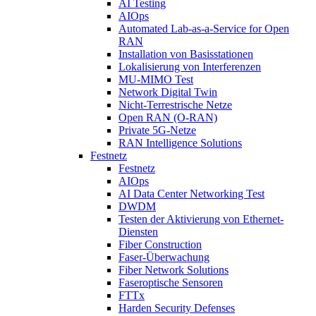
AI Testing
AIOps
Automated Lab-as-a-Service for Open
RAN
Installation von Basisstationen
Lokalisierung von Interferenzen
MU-MIMO Test
Network Digital Twin
Nicht-Terrestrische Netze
Open RAN (O-RAN)
Private 5G-Netze
RAN Intelligence Solutions
Festnetz
Festnetz
AIOps
AI Data Center Networking Test
DWDM
Testen der Aktivierung von Ethernet-
Diensten
Fiber Construction
Faser-Überwachung
Fiber Network Solutions
Faseroptische Sensoren
FTTx
Harden Security Defenses