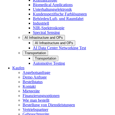
Kraftfahrzeuge
Biomedical Applications
Unterhaltungselektronik
Kundenspezifische Farblösungen
Behörden/Luft- und Raumfahrt
Industriell
NIR-Spektroskopie
Spectral Sensing
AI Infrastructure and OPs
AI Infrastructure and OPs
AI Data Center Networking Test
Transportation
Transportation
Automotive Testing
Kaufen
Angebotsanfrage
Demo Anfrage
Bestellstatus
Kontakt
Mietgeräte
Finanzierungsoptionen
Wie man bestellt
Bestellung von Dienstleistungen
Vertriebspartner
Gebrauchtgeräte