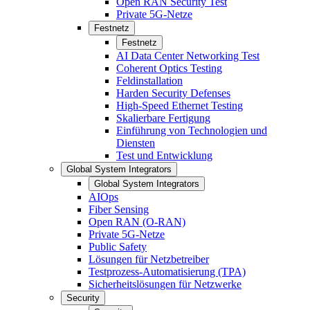
Open RAN Security Test
Private 5G-Netze
Festnetz
Festnetz
AI Data Center Networking Test
Coherent Optics Testing
Feldinstallation
Harden Security Defenses
High-Speed Ethernet Testing
Skalierbare Fertigung
Einführung von Technologien und
Diensten
Test und Entwicklung
Global System Integrators
Global System Integrators
AIOps
Fiber Sensing
Open RAN (O-RAN)
Private 5G-Netze
Public Safety
Lösungen für Netzbetreiber
Testprozess-Automatisierung (TPA)
Sicherheitslösungen für Netzwerke
Security