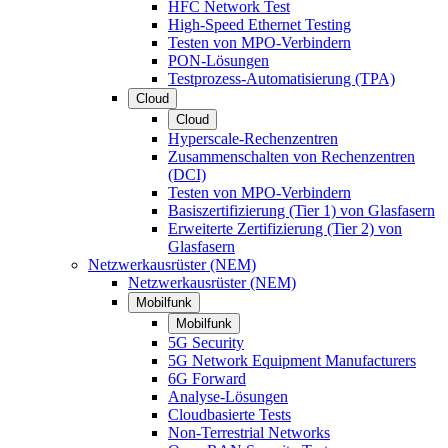
HFC Network Test
High-Speed Ethernet Testing
Testen von MPO-Verbindern
PON-Lösungen
Testprozess-Automatisierung (TPA)
Cloud
Cloud
Hyperscale-Rechenzentren
Zusammenschalten von Rechenzentren
(DCI)
Testen von MPO-Verbindern
Basiszertifizierung (Tier 1) von Glasfasern
Erweiterte Zertifizierung (Tier 2) von
Glasfasern
Netzwerkausrüster (NEM)
Netzwerkausrüster (NEM)
Mobilfunk
Mobilfunk
5G Security
5G Network Equipment Manufacturers
6G Forward
Analyse-Lösungen
Cloudbasierte Tests
Non-Terrestrial Networks