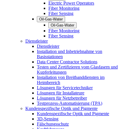
Electric Power Operators
Fiber Monitoring
Fiber Sensing
Oil-Gas-Water
Oil-Gas-Water
Fiber Monitoring
Fiber Sensing
Dienstleister
Dienstleister
Installation und Inbetriebnahme von
Basisstationen
Data Center Contractor Solutions
Testen und Zertifizieren vom Glasfasern und
Kupferleitungen
Installation von Breitbanddiensten im
Heimbereich
Lösungen für Servicetechniker
Lösungen für Installateure
Lösungen für Netzbetreiber
Testprozess-Automatisierung (TPA)
Kundenspezifische Optik und Pigmente
Kundenspezifische Optik und Pigmente
3D-Sensing
Fälschungsschutz