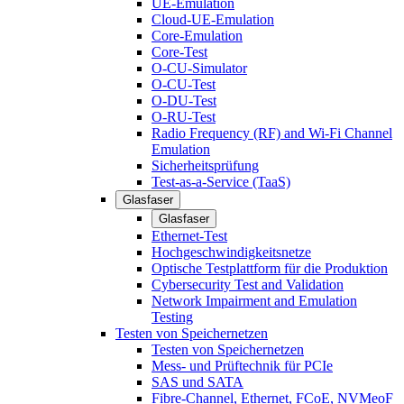
UE-Emulation
Cloud-UE-Emulation
Core-Emulation
Core-Test
O-CU-Simulator
O-CU-Test
O-DU-Test
O-RU-Test
Radio Frequency (RF) and Wi-Fi Channel
Emulation
Sicherheitsprüfung
Test-as-a-Service (TaaS)
Glasfaser
Glasfaser
Ethernet-Test
Hochgeschwindigkeitsnetze
Optische Testplattform für die Produktion
Cybersecurity Test and Validation
Network Impairment and Emulation
Testing
Testen von Speichernetzen
Testen von Speichernetzen
Mess- und Prüftechnik für PCIe
SAS und SATA
Fibre-Channel, Ethernet, FCoE, NVMeoF