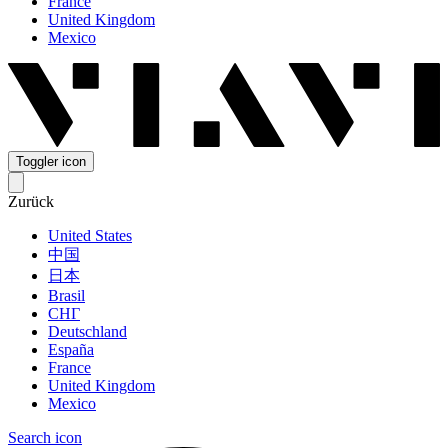
France
United Kingdom
Mexico
Toggler icon
Zurück
United States
中国
日本
Brasil
СНГ
Deutschland
España
France
United Kingdom
Mexico
Search icon