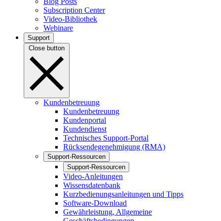
Blog Posts
Subscription Center
Video-Bibliothek
Webinare
Support
Close button
Kundenbetreuung
Kundenbetreuung
Kundenportal
Kundendienst
Technisches Support-Portal
Rücksendegenehmigung (RMA)
Support-Ressourcen
Support-Ressourcen
Video-Anleitungen
Wissensdatenbank
Kurzbedienungsanleitungen und Tipps
Software-Download
Gewährleistung, Allgemeine
Geschäftsbedingungen