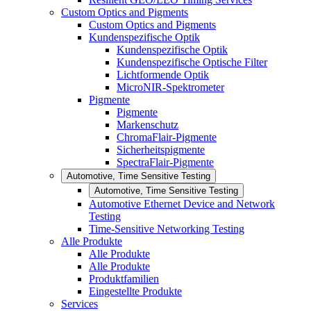
Custom Optics and Pigments
Custom Optics and Pigments
Kundenspezifische Optik
Kundenspezifische Optik
Kundenspezifische Optische Filter
Lichtformende Optik
MicroNIR-Spektrometer
Pigmente
Pigmente
Markenschutz
ChromaFlair-Pigmente
Sicherheitspigmente
SpectraFlair-Pigmente
Automotive, Time Sensitive Testing
Automotive, Time Sensitive Testing
Automotive Ethernet Device and Network
Testing
Time-Sensitive Networking Testing
Alle Produkte
Alle Produkte
Alle Produkte
Produktfamilien
Eingestellte Produkte
Services