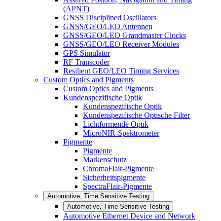
(APNT)
GNSS Disciplined Oscillators
GNSS/GEO/LEO Antennen
GNSS/GEO/LEO Grandmaster Clocks
GNSS/GEO/LEO Receiver Modules
GPS Simulator
RF Transcoder
Resilient GEO/LEO Timing Services
Custom Optics and Pigments
Custom Optics and Pigments
Kundenspezifische Optik
Kundenspezifische Optik
Kundenspezifische Optische Filter
Lichtformende Optik
MicroNIR-Spektrometer
Pigmente
Pigmente
Markenschutz
ChromaFlair-Pigmente
Sicherheitspigmente
SpectraFlair-Pigmente
Automotive, Time Sensitive Testing
Automotive, Time Sensitive Testing
Automotive Ethernet Device and Network