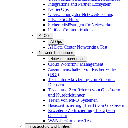
Integrations and Partner Ecosystem
NetSecOps
Überwachung der Netzwerkleistung
Private 5G-Netze
Sicherheitslösungen für Netzwerke
Unified Communications
AI Ops
AI Ops
AI Data Center Networking Test
Network Technicians
Network Technicians
Cloud Workflow Management
Zusammenschalten von Rechenzentren
(DCI)
Testen der Aktivierung von Ethernet-
Diensten
Testen und Zertifizieren vom Glasfasern
und Kupferleitungen
Testen von MPO-Systemen
Basiszertifizierung (Tier 1) von Glasfasern
Erweiterte Zertifizierung (Tier 2) von
Glasfasern
WAN-Performance-Test
Infrastructure and Utilities