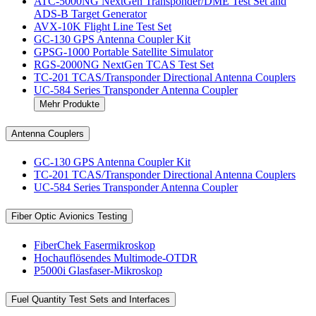
ATC-5000NG NextGen Transponder/DME Test Set and
ADS-B Target Generator
AVX-10K Flight Line Test Set
GC-130 GPS Antenna Coupler Kit
GPSG-1000 Portable Satellite Simulator
RGS-2000NG NextGen TCAS Test Set
TC-201 TCAS/Transponder Directional Antenna Couplers
UC-584 Series Transponder Antenna Coupler
Mehr Produkte
Antenna Couplers
GC-130 GPS Antenna Coupler Kit
TC-201 TCAS/Transponder Directional Antenna Couplers
UC-584 Series Transponder Antenna Coupler
Fiber Optic Avionics Testing
FiberChek Fasermikroskop
Hochauflösendes Multimode-OTDR
P5000i Glasfaser-Mikroskop
Fuel Quantity Test Sets and Interfaces