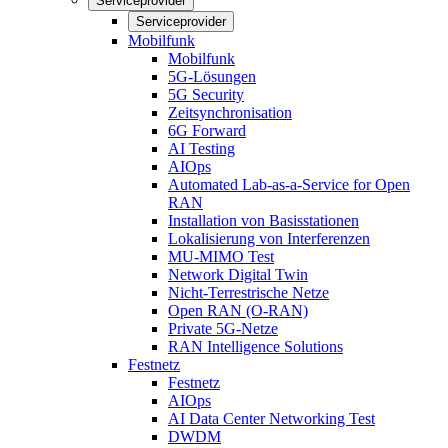
Serviceprovider
Serviceprovider
Mobilfunk
Mobilfunk
5G-Lösungen
5G Security
Zeitsynchronisation
6G Forward
AI Testing
AIOps
Automated Lab-as-a-Service for Open
RAN
Installation von Basisstationen
Lokalisierung von Interferenzen
MU-MIMO Test
Network Digital Twin
Nicht-Terrestrische Netze
Open RAN (O-RAN)
Private 5G-Netze
RAN Intelligence Solutions
Festnetz
Festnetz
AIOps
AI Data Center Networking Test
DWDM