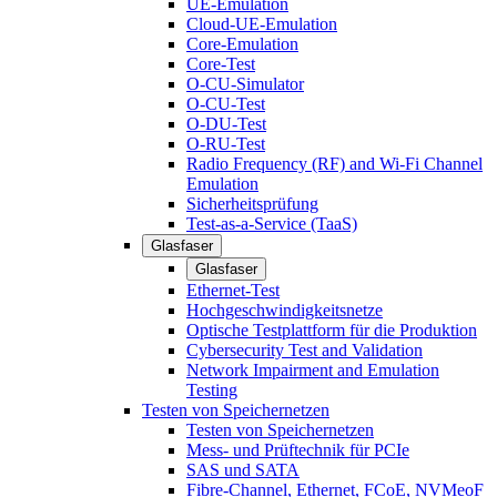
UE-Emulation
Cloud-UE-Emulation
Core-Emulation
Core-Test
O-CU-Simulator
O-CU-Test
O-DU-Test
O-RU-Test
Radio Frequency (RF) and Wi-Fi Channel
Emulation
Sicherheitsprüfung
Test-as-a-Service (TaaS)
Glasfaser
Glasfaser
Ethernet-Test
Hochgeschwindigkeitsnetze
Optische Testplattform für die Produktion
Cybersecurity Test and Validation
Network Impairment and Emulation
Testing
Testen von Speichernetzen
Testen von Speichernetzen
Mess- und Prüftechnik für PCIe
SAS und SATA
Fibre-Channel, Ethernet, FCoE, NVMeoF