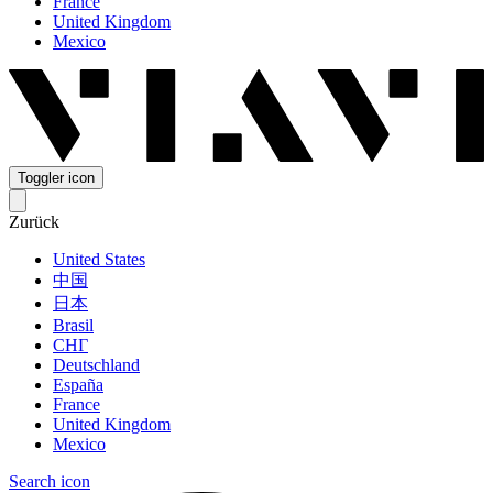
France
United Kingdom
Mexico
Toggler icon
Zurück
United States
中国
日本
Brasil
СНГ
Deutschland
España
France
United Kingdom
Mexico
Search icon