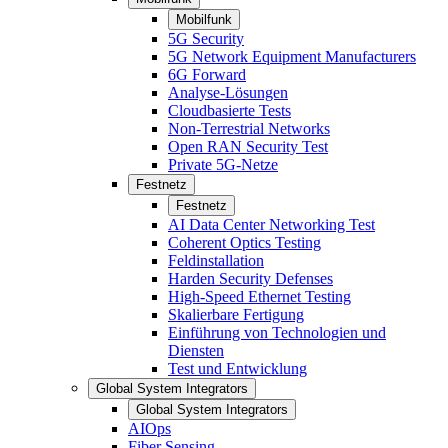
Mobilfunk
5G Security
5G Network Equipment Manufacturers
6G Forward
Analyse-Lösungen
Cloudbasierte Tests
Non-Terrestrial Networks
Open RAN Security Test
Private 5G-Netze
Festnetz
Festnetz
AI Data Center Networking Test
Coherent Optics Testing
Feldinstallation
Harden Security Defenses
High-Speed Ethernet Testing
Skalierbare Fertigung
Einführung von Technologien und
Diensten
Test und Entwicklung
Global System Integrators
Global System Integrators
AIOps
Fiber Sensing