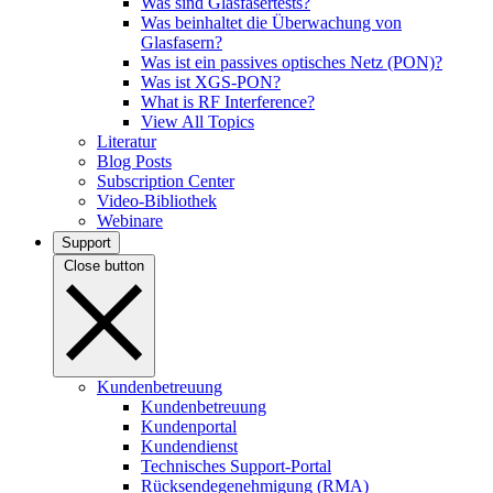
Was sind Glasfasertests?
Was beinhaltet die Überwachung von
Glasfasern?
Was ist ein passives optisches Netz (PON)?
Was ist XGS-PON?
What is RF Interference?
View All Topics
Literatur
Blog Posts
Subscription Center
Video-Bibliothek
Webinare
Support
Close button
Kundenbetreuung
Kundenbetreuung
Kundenportal
Kundendienst
Technisches Support-Portal
Rücksendegenehmigung (RMA)