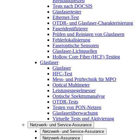
Breitbandnetzen
Tests nach DOCSIS
Glasfasertester
Ethernet-Test
OTDR- und Glasfaser-Charakterisierung
Faseridentifizierer
Prüfen und Reinigen von Glasfasern
Fehlerlokalisierung
Faseroptische Sensoren
Glasfaser-Lichtquellen
Hollow Core Fiber (HCF) Testing
Glasfaser
Glasfaser
HFC-Test
Mess- und Prüftechnik für MPO
Optical Multimeter
Leistungspegelmesser
Optische Spektrumanalyse
OTDR-Tests
Testen von PON-Netzen
Glasfaserüberwachung
Virtuelle Tests und Aktivierung
Netzwerk- und Service-Assurance
Netzwerk- und Service-Assurance
Netzwerk-Assurance