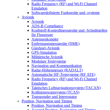
Radio Frequency (RF) and Wi-Fi Channel
Emulation
Softwaredefinierte Funkgeräte und -systeme
Avionik
Avionik
ADS-B Compliance
Kraftstoff-Kontrollmessgeräte und -Schnittstellen
für Flugzeuge
Antennenkoppler
Entfernungsmessgeräte (DME)
Glasfaser-Avionik
GPS-Simulation
Militärische Avionik
Modulare Testsysteme
Navigation und Kommunikation
Radar-Höhenmesser (RADALT)
Automatische HF-Testsysteme (RF ATE)
Radio Frequency (RF) and Wi-Fi Channel
Emulation
Taktisches Luftnavigationssystem (TACAN)
Kollisionswarnsystem (TCAS)
Transponder und Interrogator
Position, Navigation und Timing
Position, Navigation und Timing
Assured Position, Navigation and Timing