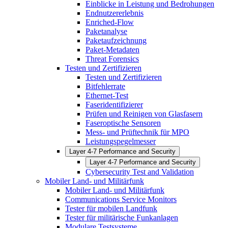
Einblicke in Leistung und Bedrohungen
Endnutzererlebnis
Enriched-Flow
Paketanalyse
Paketaufzeichnung
Paket-Metadaten
Threat Forensics
Testen und Zertifizieren
Testen und Zertifizieren
Bitfehlerrate
Ethernet-Test
Faseridentifizierer
Prüfen und Reinigen von Glasfasern
Faseroptische Sensoren
Mess- und Prüftechnik für MPO
Leistungspegelmesser
Layer 4-7 Performance and Security
Layer 4-7 Performance and Security
Cybersecurity Test and Validation
Mobiler Land- und Militärfunk
Mobiler Land- und Militärfunk
Communications Service Monitors
Tester für mobilen Landfunk
Tester für militärische Funkanlagen
Modulare Testsysteme