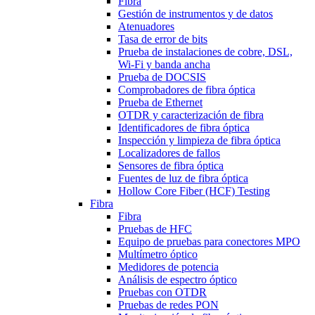
Fibra
Gestión de instrumentos y de datos
Atenuadores
Tasa de error de bits
Prueba de instalaciones de cobre, DSL,
Wi-Fi y banda ancha
Prueba de DOCSIS
Comprobadores de fibra óptica
Prueba de Ethernet
OTDR y caracterización de fibra
Identificadores de fibra óptica
Inspección y limpieza de fibra óptica
Localizadores de fallos
Sensores de fibra óptica
Fuentes de luz de fibra óptica
Hollow Core Fiber (HCF) Testing
Fibra
Fibra
Pruebas de HFC
Equipo de pruebas para conectores MPO
Multímetro óptico
Medidores de potencia
Análisis de espectro óptico
Pruebas con OTDR
Pruebas de redes PON