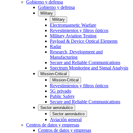
Gobierno y defensa
Gobierno y defensa
Military
Military
Electromagnetic Warfare
Revestimientos y filtros ópticos
Military Aviation Testing
Payload & Device Optical Elements
Radar
Research, Development and
Manufacturing
Secure and Reliable Communications
Spectrum Monitoring and Signal Analysis
Mission-Critical
Mission-Critical
Revestimientos y filtros ópticos
5G privado
Public Safety
Secure and Reliable Communications
Sector aeronáutico
Sector aeronáutico
Aviación general
Centros de datos y empresas
Centros de datos y empresas