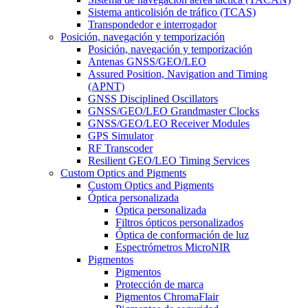
Sistema anticolisión de tráfico (TCAS)
Transpondedor e interrogador
Posición, navegación y temporización
Posición, navegación y temporización
Antenas GNSS/GEO/LEO
Assured Position, Navigation and Timing
(APNT)
GNSS Disciplined Oscillators
GNSS/GEO/LEO Grandmaster Clocks
GNSS/GEO/LEO Receiver Modules
GPS Simulator
RF Transcoder
Resilient GEO/LEO Timing Services
Custom Optics and Pigments
Custom Optics and Pigments
Óptica personalizada
Óptica personalizada
Filtros ópticos personalizados
Óptica de conformación de luz
Espectrómetros MicroNIR
Pigmentos
Pigmentos
Protección de marca
Pigmentos ChromaFlair