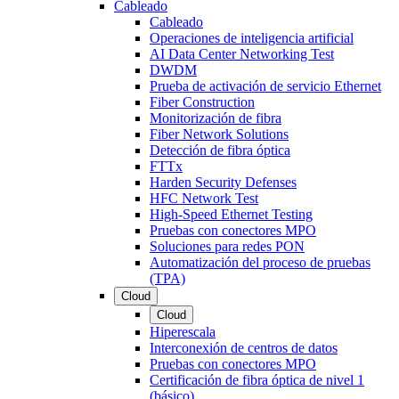
Cableado
Cableado
Operaciones de inteligencia artificial
AI Data Center Networking Test
DWDM
Prueba de activación de servicio Ethernet
Fiber Construction
Monitorización de fibra
Fiber Network Solutions
Detección de fibra óptica
FTTx
Harden Security Defenses
HFC Network Test
High-Speed Ethernet Testing
Pruebas con conectores MPO
Soluciones para redes PON
Automatización del proceso de pruebas
(TPA)
Cloud
Cloud
Hiperescala
Interconexión de centros de datos
Pruebas con conectores MPO
Certificación de fibra óptica de nivel 1
(básico)