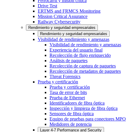
Ferrocarril y misión crítica
Drive Test
ERTMS and FRMCS Monitoring
Mission Critical Assurance
Railway Cybersecurity
Rendimiento y seguridad empresariales
Rendimiento y seguridad empresariales
Visibilidad de rendimiento y amenazas
Visibilidad de rendimiento y amenazas
Experiencia del usuario final
Recolección de flujo enriquecido
Análisis de paquetes
Recolección de captura de paquetes
Recolección de metadatos de paquetes
Threat Forensics
Prueba y certificación
Prueba y certificación
Tasa de error de bits
Prueba de Ethernet
Identificadores de fibra óptica
Inspección y limpieza de fibra óptica
Sensores de fibra óptica
Equipo de pruebas para conectores MPO
Medidores de potencia
Layer 4-7 Performance and Security