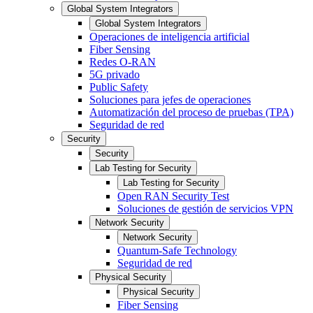
Global System Integrators
Global System Integrators
Operaciones de inteligencia artificial
Fiber Sensing
Redes O-RAN
5G privado
Public Safety
Soluciones para jefes de operaciones
Automatización del proceso de pruebas (TPA)
Seguridad de red
Security
Security
Lab Testing for Security
Lab Testing for Security
Open RAN Security Test
Soluciones de gestión de servicios VPN
Network Security
Network Security
Quantum-Safe Technology
Seguridad de red
Physical Security
Physical Security
Fiber Sensing