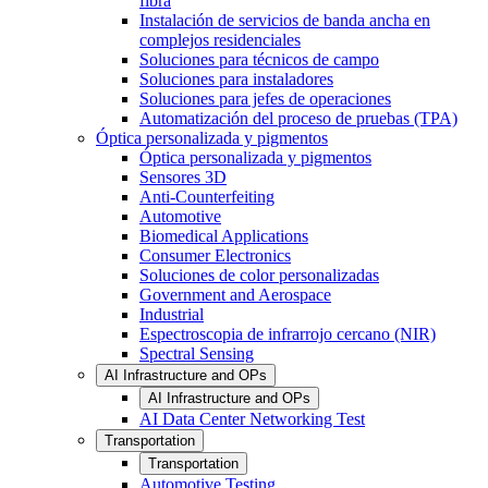
fibra
Instalación de servicios de banda ancha en
complejos residenciales
Soluciones para técnicos de campo
Soluciones para instaladores
Soluciones para jefes de operaciones
Automatización del proceso de pruebas (TPA)
Óptica personalizada y pigmentos
Óptica personalizada y pigmentos
Sensores 3D
Anti-Counterfeiting
Automotive
Biomedical Applications
Consumer Electronics
Soluciones de color personalizadas
Government and Aerospace
Industrial
Espectroscopia de infrarrojo cercano (NIR)
Spectral Sensing
AI Infrastructure and OPs
AI Infrastructure and OPs
AI Data Center Networking Test
Transportation
Transportation
Automotive Testing