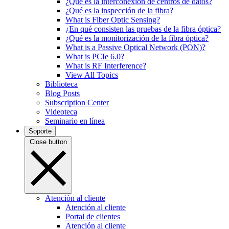
¿Qué es la interconexión de centros de datos?
¿Qué es la inspección de la fibra?
What is Fiber Optic Sensing?
¿En qué consisten las pruebas de la fibra óptica?
¿Qué es la monitorización de la fibra óptica?
What is a Passive Optical Network (PON)?
What is PCIe 6.0?
What is RF Interference?
View All Topics
Biblioteca
Blog Posts
Subscription Center
Videoteca
Seminario en línea
Soporte
Close button
Atención al cliente
Atención al cliente
Portal de clientes
Atención al cliente