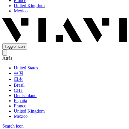
France
United Kingdom
Mexico
Toggler icon
Atrás
United States
中国
日本
Brasil
СНГ
Deutschland
España
France
United Kingdom
Mexico
Search icon