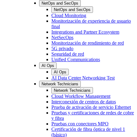
NetOps and SecOps
NetOps and SecOps
Cloud Monitoring
Monitorización de experiencia de usuario
final
Integrations and Partner Ecosystem
NetSecOps
Monitorización de rendimiento de red
5G privado
Seguridad de red
Unified Communications
AI Ops
AI Ops
AI Data Center Networking Test
Network Technicians
Network Technicians
Cloud Workflow Management
Interconexión de centros de datos
Prueba de activación de servicio Ethernet
Pruebas y certificaciones de redes de cobre
y fibra
Pruebas con conectores MPO
Certificación de fibra óptica de nivel 1
(básico)