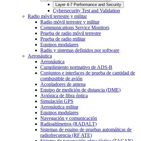
Layer 4-7 Performance and Security
Cybersecurity Test and Validation
Radio móvil terrestre y militar
Radio móvil terrestre y militar
Communications Service Monitors
Prueba de radio móvil terrestre
Prueba de radio militar
Equipos modulares
Radio y sistemas definidos por software
Aeronáutica
Aeronáutica
Cumplimiento normativo de ADS-B
Conjuntos e interfaces de prueba de cantidad de
combustible de avión
Acopladores de antena
Equipo de medición de distancia (DME)
Aviónica de fibra óptica
Simulación GPS
Aeronáutica militar
Equipos modulares
Navegación y comunicación
Radioaltímetros (RADALT)
Sistemas de equipo de pruebas automáticas de
radiofrecuencia (RF ATE)
Sistema de navegación aérea táctica (TACAN)