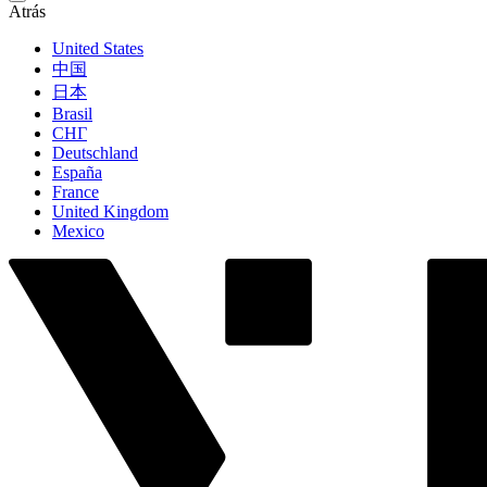
Atrás
United States
中国
日本
Brasil
СНГ
Deutschland
España
France
United Kingdom
Mexico