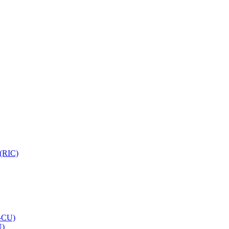
 (RIC)
O-CU)
U)