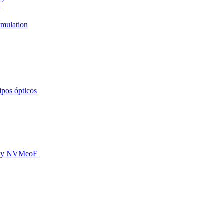
)
mulation
ipos ópticos
oE y NVMeoF