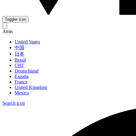
Toggler icon
Atrás
United States
中国
日本
Brasil
СНГ
Deutschland
España
France
United Kingdom
Mexico
Search icon