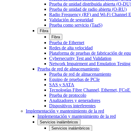
Prueba de unidad distribuida abierta (O-DU
Prueba de unidad de radio abierta (O-RU)
Radio Frequency (RF) and Wi-Fi Channel E
Validación de seguridad
Prueba como servicio (TaaS)
Fibra
Fibra
Prueba de Ethernet
Redes de alta velocidad
Plataforma de pruebas de fabricación de equ
Cybersecurity Test and Validation
Network Impairment and Emulation Testing
Prueba de red de almacenamiento
Prueba de red de almacenamiento
Equipo de pruebas de PCIe
SAS y SATA
Tecnologías Fibre Channel, Ethernet, FC
Prueba de protocolo
Analizadores y generadores
Dispositivos interferentes
Implementación y mantenimiento de la red
Implementación y mantenimiento de la red
Servicios inalámbricos
Servicios inalámbricos