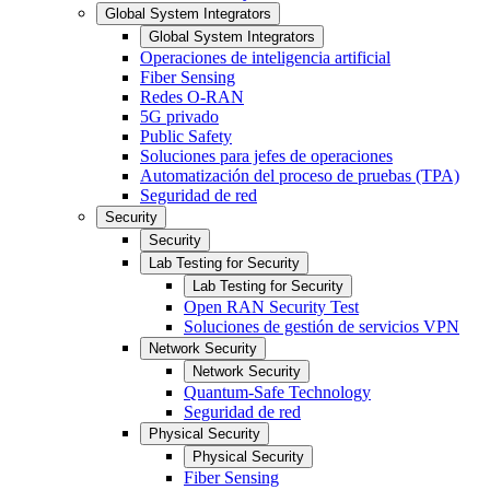
Global System Integrators
Global System Integrators
Operaciones de inteligencia artificial
Fiber Sensing
Redes O-RAN
5G privado
Public Safety
Soluciones para jefes de operaciones
Automatización del proceso de pruebas (TPA)
Seguridad de red
Security
Security
Lab Testing for Security
Lab Testing for Security
Open RAN Security Test
Soluciones de gestión de servicios VPN
Network Security
Network Security
Quantum-Safe Technology
Seguridad de red
Physical Security
Physical Security
Fiber Sensing