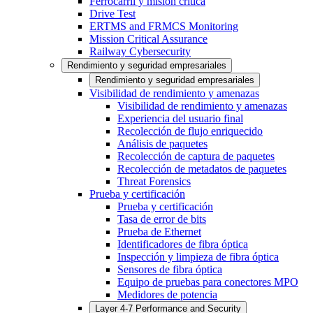
Ferrocarril y misión crítica
Drive Test
ERTMS and FRMCS Monitoring
Mission Critical Assurance
Railway Cybersecurity
Rendimiento y seguridad empresariales
Rendimiento y seguridad empresariales
Visibilidad de rendimiento y amenazas
Visibilidad de rendimiento y amenazas
Experiencia del usuario final
Recolección de flujo enriquecido
Análisis de paquetes
Recolección de captura de paquetes
Recolección de metadatos de paquetes
Threat Forensics
Prueba y certificación
Prueba y certificación
Tasa de error de bits
Prueba de Ethernet
Identificadores de fibra óptica
Inspección y limpieza de fibra óptica
Sensores de fibra óptica
Equipo de pruebas para conectores MPO
Medidores de potencia
Layer 4-7 Performance and Security