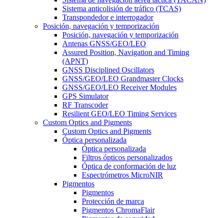
Sistema anticolisión de tráfico (TCAS)
Transpondedor e interrogador
Posición, navegación y temporización
Posición, navegación y temporización
Antenas GNSS/GEO/LEO
Assured Position, Navigation and Timing
(APNT)
GNSS Disciplined Oscillators
GNSS/GEO/LEO Grandmaster Clocks
GNSS/GEO/LEO Receiver Modules
GPS Simulator
RF Transcoder
Resilient GEO/LEO Timing Services
Custom Optics and Pigments
Custom Optics and Pigments
Óptica personalizada
Óptica personalizada
Filtros ópticos personalizados
Óptica de conformación de luz
Espectrómetros MicroNIR
Pigmentos
Pigmentos
Protección de marca
Pigmentos ChromaFlair