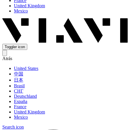
France
United Kingdom
Mexico
Toggler icon
Atrás
United States
中国
日本
Brasil
СНГ
Deutschland
España
France
United Kingdom
Mexico
Search icon