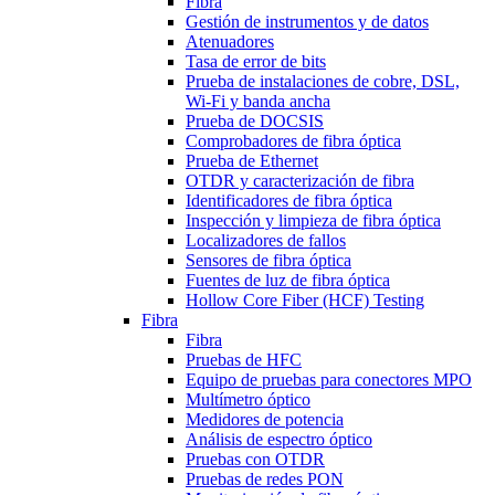
Fibra
Gestión de instrumentos y de datos
Atenuadores
Tasa de error de bits
Prueba de instalaciones de cobre, DSL,
Wi-Fi y banda ancha
Prueba de DOCSIS
Comprobadores de fibra óptica
Prueba de Ethernet
OTDR y caracterización de fibra
Identificadores de fibra óptica
Inspección y limpieza de fibra óptica
Localizadores de fallos
Sensores de fibra óptica
Fuentes de luz de fibra óptica
Hollow Core Fiber (HCF) Testing
Fibra
Fibra
Pruebas de HFC
Equipo de pruebas para conectores MPO
Multímetro óptico
Medidores de potencia
Análisis de espectro óptico
Pruebas con OTDR
Pruebas de redes PON