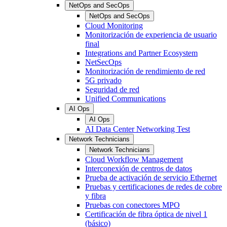
NetOps and SecOps
NetOps and SecOps
Cloud Monitoring
Monitorización de experiencia de usuario
final
Integrations and Partner Ecosystem
NetSecOps
Monitorización de rendimiento de red
5G privado
Seguridad de red
Unified Communications
AI Ops
AI Ops
AI Data Center Networking Test
Network Technicians
Network Technicians
Cloud Workflow Management
Interconexión de centros de datos
Prueba de activación de servicio Ethernet
Pruebas y certificaciones de redes de cobre
y fibra
Pruebas con conectores MPO
Certificación de fibra óptica de nivel 1
(básico)