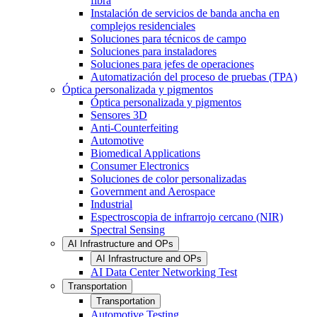
fibra
Instalación de servicios de banda ancha en
complejos residenciales
Soluciones para técnicos de campo
Soluciones para instaladores
Soluciones para jefes de operaciones
Automatización del proceso de pruebas (TPA)
Óptica personalizada y pigmentos
Óptica personalizada y pigmentos
Sensores 3D
Anti-Counterfeiting
Automotive
Biomedical Applications
Consumer Electronics
Soluciones de color personalizadas
Government and Aerospace
Industrial
Espectroscopia de infrarrojo cercano (NIR)
Spectral Sensing
AI Infrastructure and OPs
AI Infrastructure and OPs
AI Data Center Networking Test
Transportation
Transportation
Automotive Testing