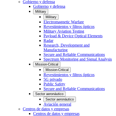
Gobierno y defensa
Gobierno y defensa
Military
Military
Electromagnetic Warfare
Revestimientos y filtros ópticos
Military Aviation Testing
Payload & Device Optical Elements
Radar
Research, Development and
Manufacturing
Secure and Reliable Communications
Spectrum Monitoring and Signal Analysis
Mission-Critical
Mission-Critical
Revestimientos y filtros ópticos
5G privado
Public Safety
Secure and Reliable Communications
Sector aeronáutico
Sector aeronáutico
Aviación general
Centros de datos y empresas
Centros de datos y empresas