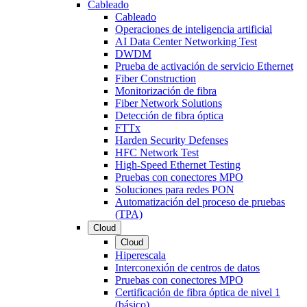
Cableado
Cableado
Operaciones de inteligencia artificial
AI Data Center Networking Test
DWDM
Prueba de activación de servicio Ethernet
Fiber Construction
Monitorización de fibra
Fiber Network Solutions
Detección de fibra óptica
FTTx
Harden Security Defenses
HFC Network Test
High-Speed Ethernet Testing
Pruebas con conectores MPO
Soluciones para redes PON
Automatización del proceso de pruebas
(TPA)
Cloud
Cloud
Hiperescala
Interconexión de centros de datos
Pruebas con conectores MPO
Certificación de fibra óptica de nivel 1
(básico)