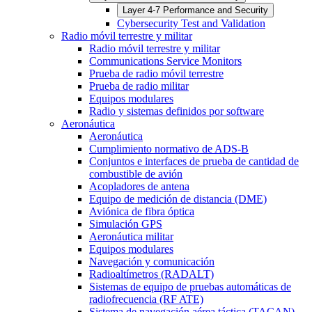
Layer 4-7 Performance and Security
Cybersecurity Test and Validation
Radio móvil terrestre y militar
Radio móvil terrestre y militar
Communications Service Monitors
Prueba de radio móvil terrestre
Prueba de radio militar
Equipos modulares
Radio y sistemas definidos por software
Aeronáutica
Aeronáutica
Cumplimiento normativo de ADS-B
Conjuntos e interfaces de prueba de cantidad de
combustible de avión
Acopladores de antena
Equipo de medición de distancia (DME)
Aviónica de fibra óptica
Simulación GPS
Aeronáutica militar
Equipos modulares
Navegación y comunicación
Radioaltímetros (RADALT)
Sistemas de equipo de pruebas automáticas de
radiofrecuencia (RF ATE)
Sistema de navegación aérea táctica (TACAN)