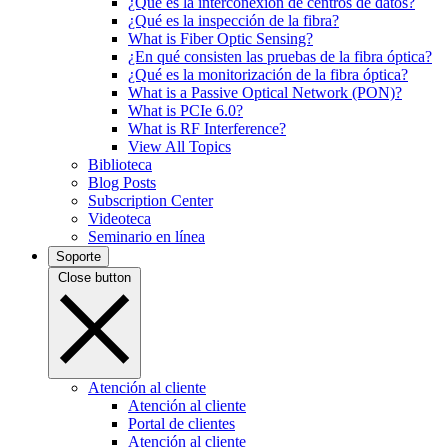
¿Qué es la interconexión de centros de datos?
¿Qué es la inspección de la fibra?
What is Fiber Optic Sensing?
¿En qué consisten las pruebas de la fibra óptica?
¿Qué es la monitorización de la fibra óptica?
What is a Passive Optical Network (PON)?
What is PCIe 6.0?
What is RF Interference?
View All Topics
Biblioteca
Blog Posts
Subscription Center
Videoteca
Seminario en línea
Soporte
Close button
Atención al cliente
Atención al cliente
Portal de clientes
Atención al cliente