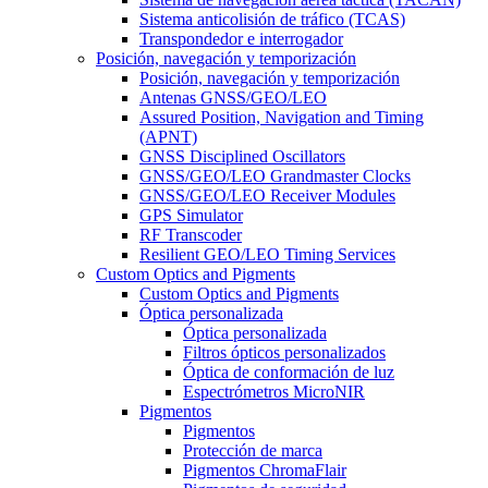
Sistema anticolisión de tráfico (TCAS)
Transpondedor e interrogador
Posición, navegación y temporización
Posición, navegación y temporización
Antenas GNSS/GEO/LEO
Assured Position, Navigation and Timing
(APNT)
GNSS Disciplined Oscillators
GNSS/GEO/LEO Grandmaster Clocks
GNSS/GEO/LEO Receiver Modules
GPS Simulator
RF Transcoder
Resilient GEO/LEO Timing Services
Custom Optics and Pigments
Custom Optics and Pigments
Óptica personalizada
Óptica personalizada
Filtros ópticos personalizados
Óptica de conformación de luz
Espectrómetros MicroNIR
Pigmentos
Pigmentos
Protección de marca
Pigmentos ChromaFlair