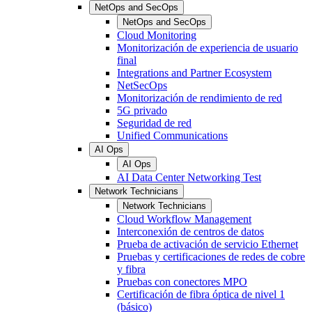
NetOps and SecOps
NetOps and SecOps
Cloud Monitoring
Monitorización de experiencia de usuario
final
Integrations and Partner Ecosystem
NetSecOps
Monitorización de rendimiento de red
5G privado
Seguridad de red
Unified Communications
AI Ops
AI Ops
AI Data Center Networking Test
Network Technicians
Network Technicians
Cloud Workflow Management
Interconexión de centros de datos
Prueba de activación de servicio Ethernet
Pruebas y certificaciones de redes de cobre
y fibra
Pruebas con conectores MPO
Certificación de fibra óptica de nivel 1
(básico)