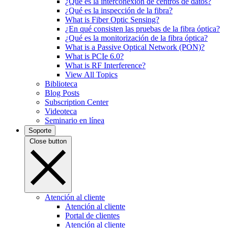
¿Qué es la interconexión de centros de datos?
¿Qué es la inspección de la fibra?
What is Fiber Optic Sensing?
¿En qué consisten las pruebas de la fibra óptica?
¿Qué es la monitorización de la fibra óptica?
What is a Passive Optical Network (PON)?
What is PCIe 6.0?
What is RF Interference?
View All Topics
Biblioteca
Blog Posts
Subscription Center
Videoteca
Seminario en línea
Soporte
Close button
Atención al cliente
Atención al cliente
Portal de clientes
Atención al cliente