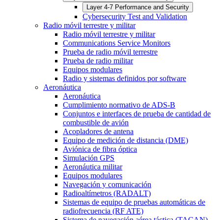
Layer 4-7 Performance and Security
Cybersecurity Test and Validation
Radio móvil terrestre y militar
Radio móvil terrestre y militar
Communications Service Monitors
Prueba de radio móvil terrestre
Prueba de radio militar
Equipos modulares
Radio y sistemas definidos por software
Aeronáutica
Aeronáutica
Cumplimiento normativo de ADS-B
Conjuntos e interfaces de prueba de cantidad de
combustible de avión
Acopladores de antena
Equipo de medición de distancia (DME)
Aviónica de fibra óptica
Simulación GPS
Aeronáutica militar
Equipos modulares
Navegación y comunicación
Radioaltímetros (RADALT)
Sistemas de equipo de pruebas automáticas de
radiofrecuencia (RF ATE)
Sistema de navegación aérea táctica (TACAN)