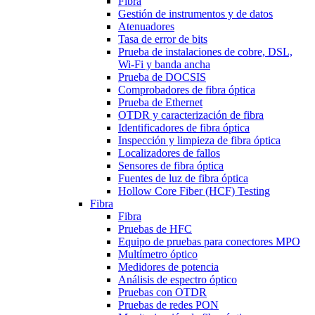
Fibra
Gestión de instrumentos y de datos
Atenuadores
Tasa de error de bits
Prueba de instalaciones de cobre, DSL,
Wi-Fi y banda ancha
Prueba de DOCSIS
Comprobadores de fibra óptica
Prueba de Ethernet
OTDR y caracterización de fibra
Identificadores de fibra óptica
Inspección y limpieza de fibra óptica
Localizadores de fallos
Sensores de fibra óptica
Fuentes de luz de fibra óptica
Hollow Core Fiber (HCF) Testing
Fibra
Fibra
Pruebas de HFC
Equipo de pruebas para conectores MPO
Multímetro óptico
Medidores de potencia
Análisis de espectro óptico
Pruebas con OTDR
Pruebas de redes PON