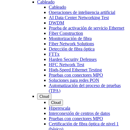
Cableado
Cableado
Operaciones de inteligencia artificial
AI Data Center Networking Test
DWDM
Prueba de activación de servicio Ethernet
Fiber Construction
Monitorización de fibra
Fiber Network Solutions
Detección de fibra óptica
FTTx
Harden Security Defenses
HFC Network Test
High-Speed Ethernet Testing
Pruebas con conectores MPO
Soluciones para redes PON
Automatización del proceso de pruebas
(TPA)
Cloud
Cloud
Hiperescala
Interconexión de centros de datos
Pruebas con conectores MPO
Certificación de fibra óptica de nivel 1
(básico)