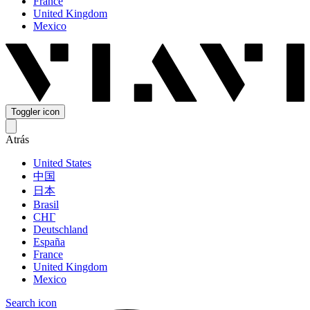
France
United Kingdom
Mexico
Toggler icon
Atrás
United States
中国
日本
Brasil
СНГ
Deutschland
España
France
United Kingdom
Mexico
Search icon