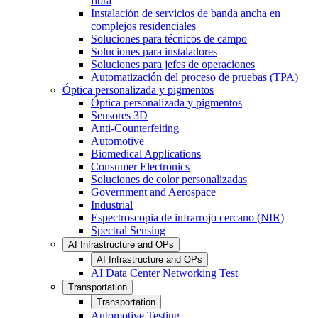
fibra
Instalación de servicios de banda ancha en
complejos residenciales
Soluciones para técnicos de campo
Soluciones para instaladores
Soluciones para jefes de operaciones
Automatización del proceso de pruebas (TPA)
Óptica personalizada y pigmentos
Óptica personalizada y pigmentos
Sensores 3D
Anti-Counterfeiting
Automotive
Biomedical Applications
Consumer Electronics
Soluciones de color personalizadas
Government and Aerospace
Industrial
Espectroscopia de infrarrojo cercano (NIR)
Spectral Sensing
AI Infrastructure and OPs
AI Infrastructure and OPs
AI Data Center Networking Test
Transportation
Transportation
Automotive Testing