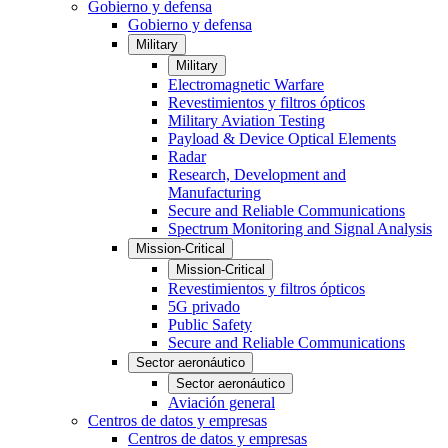
Gobierno y defensa
Gobierno y defensa
Military
Military
Electromagnetic Warfare
Revestimientos y filtros ópticos
Military Aviation Testing
Payload & Device Optical Elements
Radar
Research, Development and
Manufacturing
Secure and Reliable Communications
Spectrum Monitoring and Signal Analysis
Mission-Critical
Mission-Critical
Revestimientos y filtros ópticos
5G privado
Public Safety
Secure and Reliable Communications
Sector aeronáutico
Sector aeronáutico
Aviación general
Centros de datos y empresas
Centros de datos y empresas