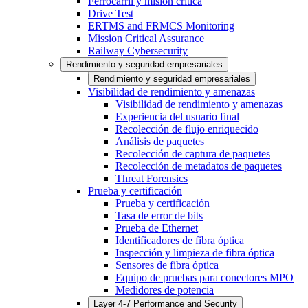
Ferrocarril y misión crítica
Drive Test
ERTMS and FRMCS Monitoring
Mission Critical Assurance
Railway Cybersecurity
Rendimiento y seguridad empresariales
Rendimiento y seguridad empresariales
Visibilidad de rendimiento y amenazas
Visibilidad de rendimiento y amenazas
Experiencia del usuario final
Recolección de flujo enriquecido
Análisis de paquetes
Recolección de captura de paquetes
Recolección de metadatos de paquetes
Threat Forensics
Prueba y certificación
Prueba y certificación
Tasa de error de bits
Prueba de Ethernet
Identificadores de fibra óptica
Inspección y limpieza de fibra óptica
Sensores de fibra óptica
Equipo de pruebas para conectores MPO
Medidores de potencia
Layer 4-7 Performance and Security