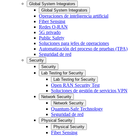
Global System Integrators
Global System Integrators
Operaciones de inteligencia artificial
Fiber Sensing
Redes O-RAN
5G privado
Public Safety
Soluciones para jefes de operaciones
Automatización del proceso de pruebas (TPA)
Seguridad de red
Security
Security
Lab Testing for Security
Lab Testing for Security
Open RAN Security Test
Soluciones de gestión de servicios VPN
Network Security
Network Security
Quantum-Safe Technology
Seguridad de red
Physical Security
Physical Security
Fiber Sensing