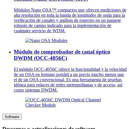
Módulos Nano OSA™ compactos que ofrecen mediciones de
alta resolución en toda la banda de longitudes de onda para la
verificación de canales y análisis de espectro en un paquete
robusto de campo indicado para la implementación de
cualquier servicio de WDM.
Módulo de comprobador de canal óptico
DWDM (OCC-4056C)
El módulo OCC-4056C ofrece la funcionalidad y la velocidad
de un OSA en formato portátil a un precio mucho menor que
el de un OSA convencional. Es una herramienta de pruebas
idónea para enlaces de redes metropolitanas y de acceso, así
como sistemas DWDM.
Software
Descargas y actualizaciones de software