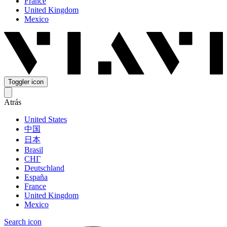
France
United Kingdom
Mexico
Toggler icon
Atrás
United States
中国
日本
Brasil
СНГ
Deutschland
España
France
United Kingdom
Mexico
Search icon