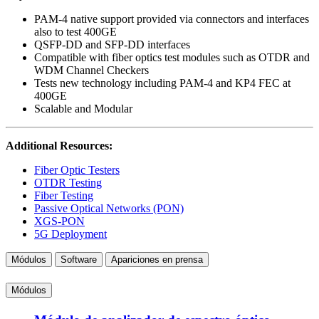
PAM-4 native support provided via connectors and interfaces
also to test 400GE
QSFP-DD and SFP-DD interfaces
Compatible with fiber optics test modules such as OTDR and
WDM Channel Checkers
Tests new technology including PAM-4 and KP4 FEC at
400GE
Scalable and Modular
Additional Resources:
Fiber Optic Testers
OTDR Testing
Fiber Testing
Passive Optical Networks (PON)
XGS-PON
5G Deployment
Módulos
Software
Apariciones en prensa
Módulos