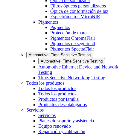
Óptica personalizada
Filtros ópticos personalizados
Óptica de conformación de luz
Espectrómetros MicroNIR
Pigmentos
Pigmentos
Protección de marca
Pigmentos ChromaFlair
Pigmentos de seguridad
Pigmentos SpectraFlair
Automotive, Time Sensitive Testing
Automotive, Time Sensitive Testing
Automotive Ethernet Device and Network
Testing
Time-Sensitive Networking Testing
Todos los productos
Todos los productos
Todos los productos
Productos por familia
Productos descatalogados
Servicios
Servicios
Planes de soporte y asistencia
Equipo renovado
Reparación y calibración