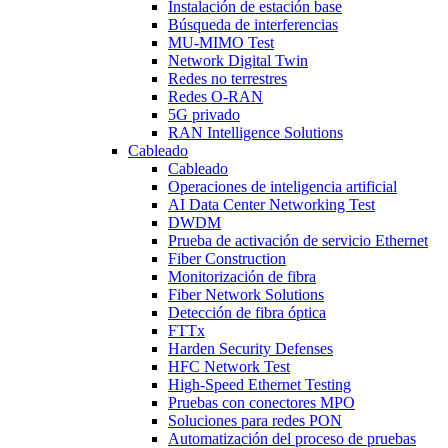
Instalación de estación base
Búsqueda de interferencias
MU-MIMO Test
Network Digital Twin
Redes no terrestres
Redes O-RAN
5G privado
RAN Intelligence Solutions
Cableado
Cableado
Operaciones de inteligencia artificial
AI Data Center Networking Test
DWDM
Prueba de activación de servicio Ethernet
Fiber Construction
Monitorización de fibra
Fiber Network Solutions
Detección de fibra óptica
FTTx
Harden Security Defenses
HFC Network Test
High-Speed Ethernet Testing
Pruebas con conectores MPO
Soluciones para redes PON
Automatización del proceso de pruebas