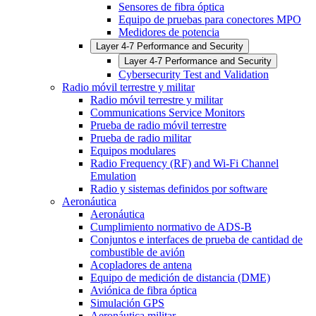
Sensores de fibra óptica
Equipo de pruebas para conectores MPO
Medidores de potencia
Layer 4-7 Performance and Security
Layer 4-7 Performance and Security
Cybersecurity Test and Validation
Radio móvil terrestre y militar
Radio móvil terrestre y militar
Communications Service Monitors
Prueba de radio móvil terrestre
Prueba de radio militar
Equipos modulares
Radio Frequency (RF) and Wi-Fi Channel
Emulation
Radio y sistemas definidos por software
Aeronáutica
Aeronáutica
Cumplimiento normativo de ADS-B
Conjuntos e interfaces de prueba de cantidad de
combustible de avión
Acopladores de antena
Equipo de medición de distancia (DME)
Aviónica de fibra óptica
Simulación GPS
Aeronáutica militar