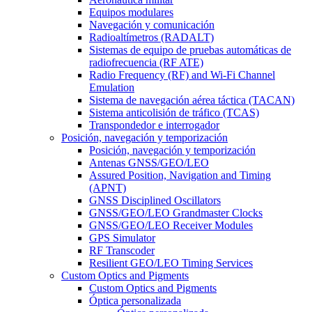
Equipos modulares
Navegación y comunicación
Radioaltímetros (RADALT)
Sistemas de equipo de pruebas automáticas de
radiofrecuencia (RF ATE)
Radio Frequency (RF) and Wi-Fi Channel
Emulation
Sistema de navegación aérea táctica (TACAN)
Sistema anticolisión de tráfico (TCAS)
Transpondedor e interrogador
Posición, navegación y temporización
Posición, navegación y temporización
Antenas GNSS/GEO/LEO
Assured Position, Navigation and Timing
(APNT)
GNSS Disciplined Oscillators
GNSS/GEO/LEO Grandmaster Clocks
GNSS/GEO/LEO Receiver Modules
GPS Simulator
RF Transcoder
Resilient GEO/LEO Timing Services
Custom Optics and Pigments
Custom Optics and Pigments
Óptica personalizada