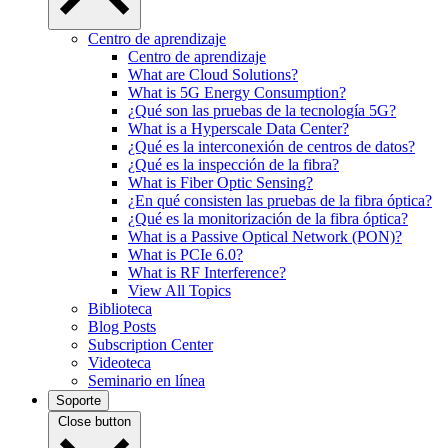
Centro de aprendizaje
Centro de aprendizaje
What are Cloud Solutions?
What is 5G Energy Consumption?
¿Qué son las pruebas de la tecnología 5G?
What is a Hyperscale Data Center?
¿Qué es la interconexión de centros de datos?
¿Qué es la inspección de la fibra?
What is Fiber Optic Sensing?
¿En qué consisten las pruebas de la fibra óptica?
¿Qué es la monitorización de la fibra óptica?
What is a Passive Optical Network (PON)?
What is PCIe 6.0?
What is RF Interference?
View All Topics
Biblioteca
Blog Posts
Subscription Center
Videoteca
Seminario en línea
Soporte
Close button