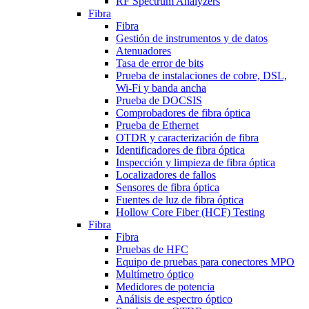
RF Spectrum Analyzers
Fibra
Fibra
Gestión de instrumentos y de datos
Atenuadores
Tasa de error de bits
Prueba de instalaciones de cobre, DSL,
Wi-Fi y banda ancha
Prueba de DOCSIS
Comprobadores de fibra óptica
Prueba de Ethernet
OTDR y caracterización de fibra
Identificadores de fibra óptica
Inspección y limpieza de fibra óptica
Localizadores de fallos
Sensores de fibra óptica
Fuentes de luz de fibra óptica
Hollow Core Fiber (HCF) Testing
Fibra
Fibra
Pruebas de HFC
Equipo de pruebas para conectores MPO
Multímetro óptico
Medidores de potencia
Análisis de espectro óptico