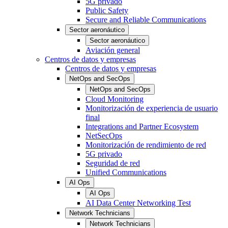
5G privado
Public Safety
Secure and Reliable Communications
Sector aeronáutico
Sector aeronáutico
Aviación general
Centros de datos y empresas
Centros de datos y empresas
NetOps and SecOps
NetOps and SecOps
Cloud Monitoring
Monitorización de experiencia de usuario
final
Integrations and Partner Ecosystem
NetSecOps
Monitorización de rendimiento de red
5G privado
Seguridad de red
Unified Communications
AI Ops
AI Ops
AI Data Center Networking Test
Network Technicians
Network Technicians