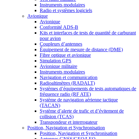
Instruments modulaires
Radio et systèmes logiciels
Avionique
Avionique
Conformité ADS-B
Kits et interfaces de tests de quantité de carburant
pour avion
Coupleurs d’antennes
Équipement de mesure de distance (DME)
Fibre optique et avionique
Simulation GPS
Avionique militaire
Instruments modulaires
Navigation et communication
Radioaltimètres (RADALT)
Systèmes d’équipements de tests automatiques de
fréquence radio (RF ATE)
Système de navigation aérienne tactique
(TACAN)
Système d’alerte de trafic et d’évitement de
collision (TCAS)
Transpondeur et interrogateur
Position, Navigation et Synchronisation
Position, Navigation et Synchronisation
Antennes GNSS/GEO/LEO