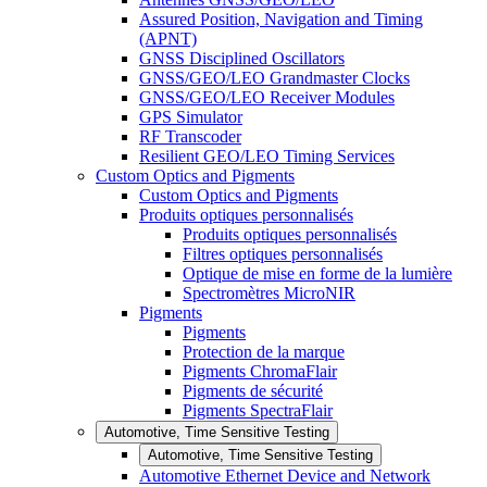
Assured Position, Navigation and Timing
(APNT)
GNSS Disciplined Oscillators
GNSS/GEO/LEO Grandmaster Clocks
GNSS/GEO/LEO Receiver Modules
GPS Simulator
RF Transcoder
Resilient GEO/LEO Timing Services
Custom Optics and Pigments
Custom Optics and Pigments
Produits optiques personnalisés
Produits optiques personnalisés
Filtres optiques personnalisés
Optique de mise en forme de la lumière
Spectromètres MicroNIR
Pigments
Pigments
Protection de la marque
Pigments ChromaFlair
Pigments de sécurité
Pigments SpectraFlair
Automotive, Time Sensitive Testing
Automotive, Time Sensitive Testing
Automotive Ethernet Device and Network