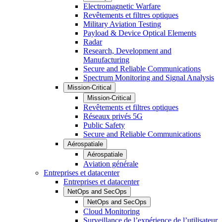
Electromagnetic Warfare
Revêtements et filtres optiques
Military Aviation Testing
Payload & Device Optical Elements
Radar
Research, Development and
Manufacturing
Secure and Reliable Communications
Spectrum Monitoring and Signal Analysis
Mission-Critical
Mission-Critical
Revêtements et filtres optiques
Réseaux privés 5G
Public Safety
Secure and Reliable Communications
Aérospatiale
Aérospatiale
Aviation générale
Entreprises et datacenter
Entreprises et datacenter
NetOps and SecOps
NetOps and SecOps
Cloud Monitoring
Surveillance de l’expérience de l’utilisateur