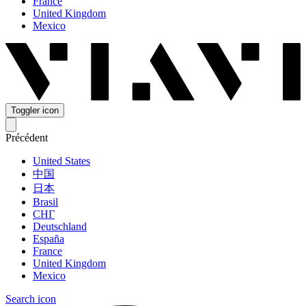
France
United Kingdom
Mexico
Toggler icon
Précédent
United States
中国
日本
Brasil
СНГ
Deutschland
España
France
United Kingdom
Mexico
Search icon