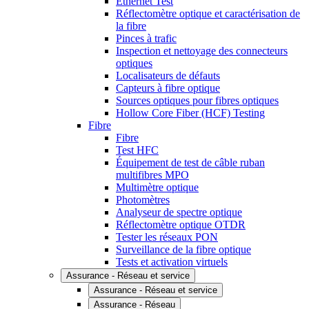
Ethernet Test
Réflectomètre optique et caractérisation de
la fibre
Pinces à trafic
Inspection et nettoyage des connecteurs
optiques
Localisateurs de défauts
Capteurs à fibre optique
Sources optiques pour fibres optiques
Hollow Core Fiber (HCF) Testing
Fibre
Fibre
Test HFC
Équipement de test de câble ruban
multifibres MPO
Multimètre optique
Photomètres
Analyseur de spectre optique
Réflectomètre optique OTDR
Tester les réseaux PON
Surveillance de la fibre optique
Tests et activation virtuels
Assurance - Réseau et service
Assurance - Réseau et service
Assurance - Réseau