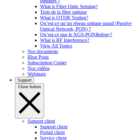
optiques ?
What is Fiber Optic Sensing?
Tests de la fibre optique
What is OTDR Testing?
Qu’est-ce qu’un réseau optique passif (Passive
Optical Network, PON) ?
Qu’est-ce que le XGS-PON&nbsp;?
What is RF Interference?
View All Topics
Nos documents
Blog Posts
Subscription Center
Nos vidéos
Webinars
Support
Close button
Support client
Support client
Portail client
Service client