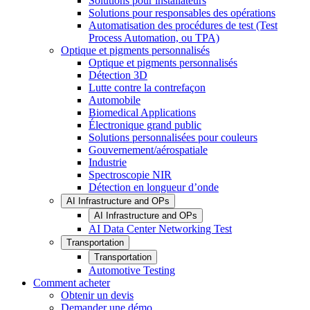
Solutions pour installateurs
Solutions pour responsables des opérations
Automatisation des procédures de test (Test
Process Automation, ou TPA)
Optique et pigments personnalisés
Optique et pigments personnalisés
Détection 3D
Lutte contre la contrefaçon
Automobile
Biomedical Applications
Électronique grand public
Solutions personnalisées pour couleurs
Gouvernement/aérospatiale
Industrie
Spectroscopie NIR
Détection en longueur d’onde
AI Infrastructure and OPs
AI Infrastructure and OPs
AI Data Center Networking Test
Transportation
Transportation
Automotive Testing
Comment acheter
Obtenir un devis
Demander une démo