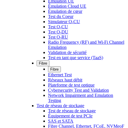
Émulation UE
Émulation Cloud UE
Émulation de cœur
Test du Coeur
Simulateur O-CU
Test O-CU
Test O-DU
Test O-RU
Radio Frequency (RF) and Wi-Fi Channel
Emulation
Validation de sécurité
Test en tant que service (TaaS)
Fibre
Fibre
Ethernet Test
Réseaux haut débit
Plateforme de test optique
Cybersecurity Test and Validation
Network Impairment and Emulation
Testing
Test de réseau de stockage
Test de réseau de stockage
Équipement de test PCIe
SAS et SATA
Fibre Channel, Ethernet, FCoE, NVMeoF