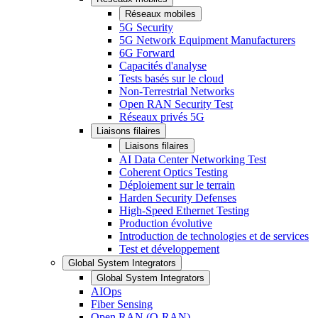
Réseaux mobiles
5G Security
5G Network Equipment Manufacturers
6G Forward
Capacités d'analyse
Tests basés sur le cloud
Non-Terrestrial Networks
Open RAN Security Test
Réseaux privés 5G
Liaisons filaires
Liaisons filaires
AI Data Center Networking Test
Coherent Optics Testing
Déploiement sur le terrain
Harden Security Defenses
High-Speed Ethernet Testing
Production évolutive
Introduction de technologies et de services
Test et développement
Global System Integrators
Global System Integrators
AIOps
Fiber Sensing
Open RAN (O-RAN)