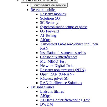
Fournisseurs de service
Fournisseurs de service
Réseaux mobiles
Réseaux mobiles
Solutions 5G
5G Security
Synchronisation temps et phase
6G Forward
AI Testing
AIOps
Automated Lab-as-a-Service for Open
RAN
Installation des antennes-relais
Chasse aux interférences
MU-MIMO Test
Network Digital Twin
Réseaux non terrestres (NTN)
Open RAN (O-RAN)
Réseaux privés 5G
RAN Intelligence Solutions
Liaisons filaires
Liaisons filaires
AIOps
AI Data Center Networking Test
DWDM