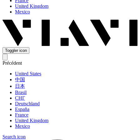
France
United Kingdom
Mexico
Toggler icon
Précédent
United States
中国
日本
Brasil
СНГ
Deutschland
España
France
United Kingdom
Mexico
Search icon