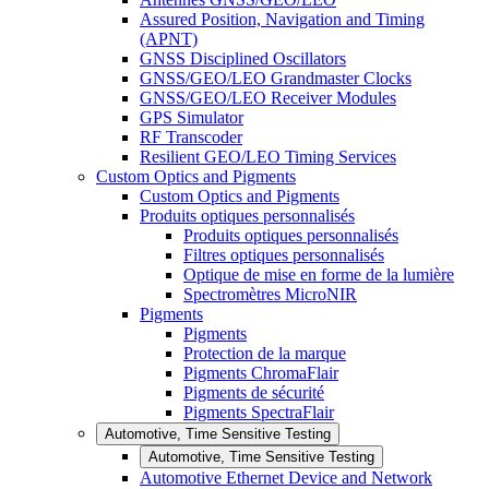
Assured Position, Navigation and Timing
(APNT)
GNSS Disciplined Oscillators
GNSS/GEO/LEO Grandmaster Clocks
GNSS/GEO/LEO Receiver Modules
GPS Simulator
RF Transcoder
Resilient GEO/LEO Timing Services
Custom Optics and Pigments
Custom Optics and Pigments
Produits optiques personnalisés
Produits optiques personnalisés
Filtres optiques personnalisés
Optique de mise en forme de la lumière
Spectromètres MicroNIR
Pigments
Pigments
Protection de la marque
Pigments ChromaFlair
Pigments de sécurité
Pigments SpectraFlair
Automotive, Time Sensitive Testing
Automotive, Time Sensitive Testing
Automotive Ethernet Device and Network