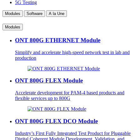
5G Testing
Modules
Software
A la Une
Modules
ONT 800G ETHERNET Module
Simplify and accelerate high-speed network test in lab and
production
ONT 800G FLEX Module
Accelerate development for PAM-4 based products and
flexible services up to 800G
ONT 800G FLEX DCO Module
Industry’s First Fully Integrated Test Product for Pluggable
Digital Coherent Module Development, Validation, and