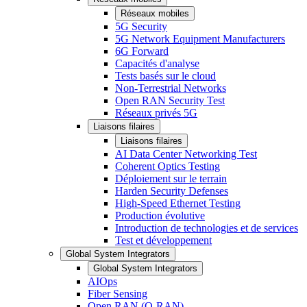
Réseaux mobiles
5G Security
5G Network Equipment Manufacturers
6G Forward
Capacités d'analyse
Tests basés sur le cloud
Non-Terrestrial Networks
Open RAN Security Test
Réseaux privés 5G
Liaisons filaires
Liaisons filaires
AI Data Center Networking Test
Coherent Optics Testing
Déploiement sur le terrain
Harden Security Defenses
High-Speed Ethernet Testing
Production évolutive
Introduction de technologies et de services
Test et développement
Global System Integrators
Global System Integrators
AIOps
Fiber Sensing
Open RAN (O-RAN)