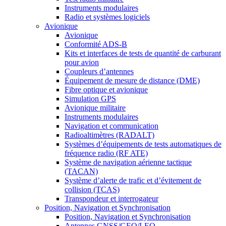
Instruments modulaires
Radio et systèmes logiciels
Avionique
Avionique
Conformité ADS-B
Kits et interfaces de tests de quantité de carburant
pour avion
Coupleurs d’antennes
Équipement de mesure de distance (DME)
Fibre optique et avionique
Simulation GPS
Avionique militaire
Instruments modulaires
Navigation et communication
Radioaltimètres (RADALT)
Systèmes d’équipements de tests automatiques de
fréquence radio (RF ATE)
Système de navigation aérienne tactique
(TACAN)
Système d’alerte de trafic et d’évitement de
collision (TCAS)
Transpondeur et interrogateur
Position, Navigation et Synchronisation
Position, Navigation et Synchronisation
Antennes GNSS/GEO/LEO