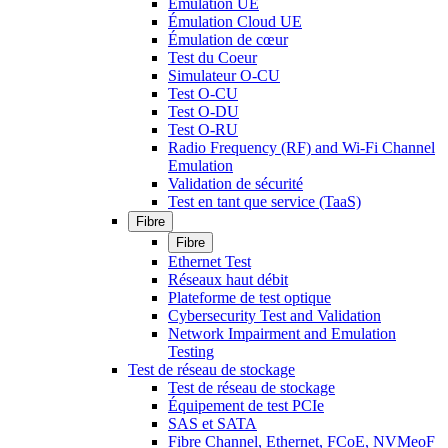
Émulation UE
Émulation Cloud UE
Émulation de cœur
Test du Coeur
Simulateur O-CU
Test O-CU
Test O-DU
Test O-RU
Radio Frequency (RF) and Wi-Fi Channel
Emulation
Validation de sécurité
Test en tant que service (TaaS)
Fibre
Fibre
Ethernet Test
Réseaux haut débit
Plateforme de test optique
Cybersecurity Test and Validation
Network Impairment and Emulation
Testing
Test de réseau de stockage
Test de réseau de stockage
Équipement de test PCIe
SAS et SATA
Fibre Channel, Ethernet, FCoE, NVMeoF