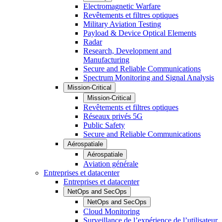
Electromagnetic Warfare
Revêtements et filtres optiques
Military Aviation Testing
Payload & Device Optical Elements
Radar
Research, Development and
Manufacturing
Secure and Reliable Communications
Spectrum Monitoring and Signal Analysis
Mission-Critical
Mission-Critical
Revêtements et filtres optiques
Réseaux privés 5G
Public Safety
Secure and Reliable Communications
Aérospatiale
Aérospatiale
Aviation générale
Entreprises et datacenter
Entreprises et datacenter
NetOps and SecOps
NetOps and SecOps
Cloud Monitoring
Surveillance de l’expérience de l’utilisateur