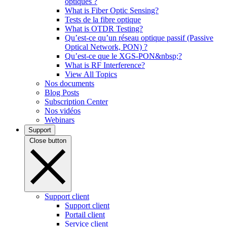
optiques ?
What is Fiber Optic Sensing?
Tests de la fibre optique
What is OTDR Testing?
Qu’est-ce qu’un réseau optique passif (Passive
Optical Network, PON) ?
Qu’est-ce que le XGS-PON&nbsp;?
What is RF Interference?
View All Topics
Nos documents
Blog Posts
Subscription Center
Nos vidéos
Webinars
Support
Close button
Support client
Support client
Portail client
Service client