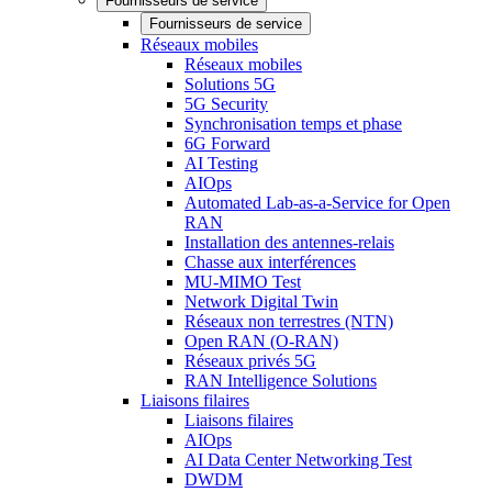
Fournisseurs de service
Fournisseurs de service
Réseaux mobiles
Réseaux mobiles
Solutions 5G
5G Security
Synchronisation temps et phase
6G Forward
AI Testing
AIOps
Automated Lab-as-a-Service for Open
RAN
Installation des antennes-relais
Chasse aux interférences
MU-MIMO Test
Network Digital Twin
Réseaux non terrestres (NTN)
Open RAN (O-RAN)
Réseaux privés 5G
RAN Intelligence Solutions
Liaisons filaires
Liaisons filaires
AIOps
AI Data Center Networking Test
DWDM