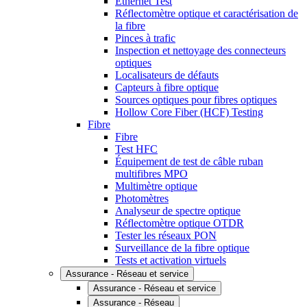
Ethernet Test
Réflectomètre optique et caractérisation de
la fibre
Pinces à trafic
Inspection et nettoyage des connecteurs
optiques
Localisateurs de défauts
Capteurs à fibre optique
Sources optiques pour fibres optiques
Hollow Core Fiber (HCF) Testing
Fibre
Fibre
Test HFC
Équipement de test de câble ruban
multifibres MPO
Multimètre optique
Photomètres
Analyseur de spectre optique
Réflectomètre optique OTDR
Tester les réseaux PON
Surveillance de la fibre optique
Tests et activation virtuels
Assurance - Réseau et service
Assurance - Réseau et service
Assurance - Réseau