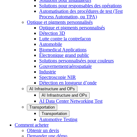
Solutions pour installateurs
Solutions pour responsables des opérations
Automatisation des procédures de test (Test
Process Automation, ou TPA)
Optique et pigments personnalisés
Optique et pigments personnalisés
Détection 3D
Lutte contre la contrefaçon
Automobile
Biomedical Applications
Électronique grand public
Solutions personnalisées pour couleurs
Gouvernement/aérospatiale
Industrie
Spectroscopie NIR
Détection en longueur d’onde
AI Infrastructure and OPs
AI Infrastructure and OPs
AI Data Center Networking Test
Transportation
Transportation
Automotive Testing
Comment acheter
Obtenir un devis
Demander une démo