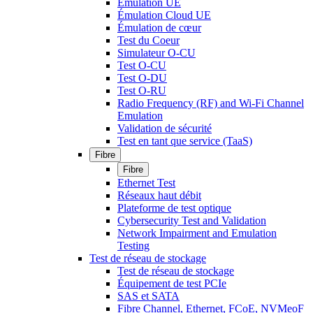
Émulation UE
Émulation Cloud UE
Émulation de cœur
Test du Coeur
Simulateur O-CU
Test O-CU
Test O-DU
Test O-RU
Radio Frequency (RF) and Wi-Fi Channel
Emulation
Validation de sécurité
Test en tant que service (TaaS)
Fibre
Fibre
Ethernet Test
Réseaux haut débit
Plateforme de test optique
Cybersecurity Test and Validation
Network Impairment and Emulation
Testing
Test de réseau de stockage
Test de réseau de stockage
Équipement de test PCIe
SAS et SATA
Fibre Channel, Ethernet, FCoE, NVMeoF