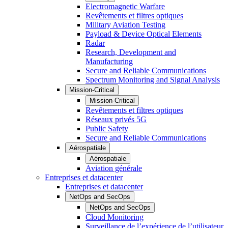
Electromagnetic Warfare
Revêtements et filtres optiques
Military Aviation Testing
Payload & Device Optical Elements
Radar
Research, Development and
Manufacturing
Secure and Reliable Communications
Spectrum Monitoring and Signal Analysis
Mission-Critical
Mission-Critical
Revêtements et filtres optiques
Réseaux privés 5G
Public Safety
Secure and Reliable Communications
Aérospatiale
Aérospatiale
Aviation générale
Entreprises et datacenter
Entreprises et datacenter
NetOps and SecOps
NetOps and SecOps
Cloud Monitoring
Surveillance de l’expérience de l’utilisateur