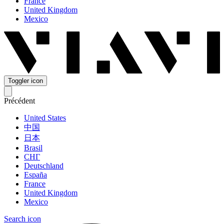
France
United Kingdom
Mexico
Toggler icon
Précédent
United States
中国
日本
Brasil
СНГ
Deutschland
España
France
United Kingdom
Mexico
Search icon