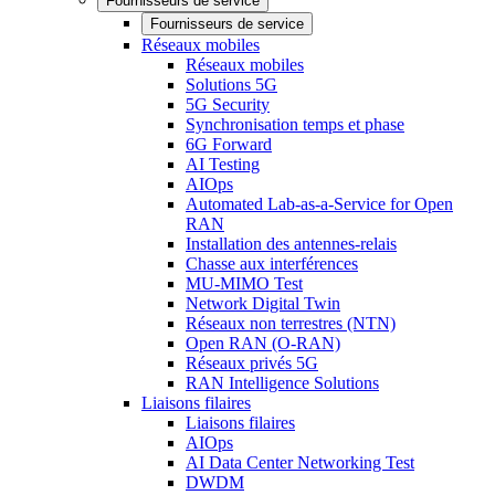
Fournisseurs de service
Fournisseurs de service
Réseaux mobiles
Réseaux mobiles
Solutions 5G
5G Security
Synchronisation temps et phase
6G Forward
AI Testing
AIOps
Automated Lab-as-a-Service for Open
RAN
Installation des antennes-relais
Chasse aux interférences
MU-MIMO Test
Network Digital Twin
Réseaux non terrestres (NTN)
Open RAN (O-RAN)
Réseaux privés 5G
RAN Intelligence Solutions
Liaisons filaires
Liaisons filaires
AIOps
AI Data Center Networking Test
DWDM