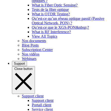
optiques ?
What is Fiber Optic Sensing?
Tests de la fibre optique
What is OTDR Testing?
Qu’est-ce qu’un réseau optique passif (Passive
Optical Network, PON) ?
Qu’est-ce que le XGS-PON&nbsp;?
What is RF Interference?
View All Topics
Nos documents
Blog Posts
Subscription Center
Nos vidéos
Webinars
Support
Close button
Support client
Support client
Portail client
Service client