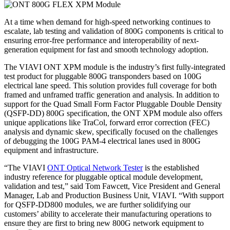
At a time when demand for high-speed networking continues to
escalate, lab testing and validation of 800G components is critical to
ensuring error-free performance and interoperability of next-
generation equipment for fast and smooth technology adoption.
The VIAVI ONT XPM module is the industry’s first fully-integrated
test product for pluggable 800G transponders based on 100G
electrical lane speed. This solution provides full coverage for both
framed and unframed traffic generation and analysis. In addition to
support for the Quad Small Form Factor Pluggable Double Density
(QSFP-DD) 800G specification, the ONT XPM module also offers
unique applications like TraCol, forward error correction (FEC)
analysis and dynamic skew, specifically focused on the challenges
of debugging the 100G PAM-4 electrical lanes used in 800G
equipment and infrastructure.
“The VIAVI
ONT Optical Network Tester
is the established
industry reference for pluggable optical module development,
validation and test,” said Tom Fawcett, Vice President and General
Manager, Lab and Production Business Unit, VIAVI. “With support
for QSFP-DD800 modules, we are further solidifying our
customers’ ability to accelerate their manufacturing operations to
ensure they are first to bring new 800G network equipment to