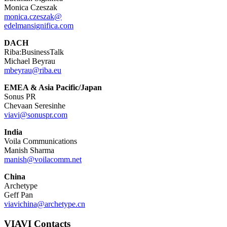
Monica Czeszak
monica.czeszak@
edelmansignifica.com
DACH
Riba:BusinessTalk
Michael Beyrau
mbeyrau@riba.eu
EMEA & Asia Pacific/Japan
Sonus PR
Chevaan Seresinhe
viavi@sonuspr.com
India
Voila Communications
Manish Sharma
manish@voilacomm.net
China
Archetype
Geff Pan
viavichina@archetype.cn
VIAVI Contacts