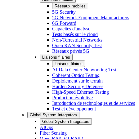
Réseaux mobiles
5G Security
5G Network Equipment Manufacturers
6G Forward
Capacités d'analyse
Tests basés sur le cloud
Non-Terrestrial Networks
Open RAN Security Test
Réseaux privés 5G
Liaisons filaires
Liaisons filaires
AI Data Center Networking Test
Coherent Optics Testing
Déploiement sur le terrain
Harden Security Defenses
High-Speed Ethernet Testing
Production évolutive
Introduction de technologies et de services
Test et développement
Global System Integrators
Global System Integrators
AIOps
Fiber Sensing
Open RAN (O-RAN)