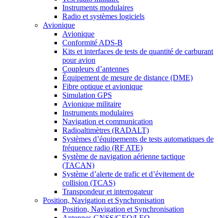
Instruments modulaires
Radio et systèmes logiciels
Avionique
Avionique
Conformité ADS-B
Kits et interfaces de tests de quantité de carburant
pour avion
Coupleurs d’antennes
Équipement de mesure de distance (DME)
Fibre optique et avionique
Simulation GPS
Avionique militaire
Instruments modulaires
Navigation et communication
Radioaltimètres (RADALT)
Systèmes d’équipements de tests automatiques de
fréquence radio (RF ATE)
Système de navigation aérienne tactique
(TACAN)
Système d’alerte de trafic et d’évitement de
collision (TCAS)
Transpondeur et interrogateur
Position, Navigation et Synchronisation
Position, Navigation et Synchronisation
Antennes GNSS/GEO/LEO