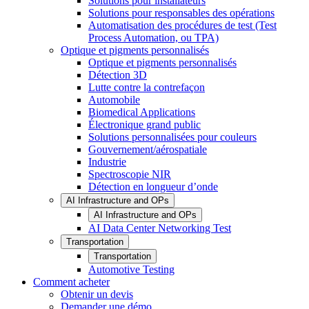
Solutions pour installateurs
Solutions pour responsables des opérations
Automatisation des procédures de test (Test
Process Automation, ou TPA)
Optique et pigments personnalisés
Optique et pigments personnalisés
Détection 3D
Lutte contre la contrefaçon
Automobile
Biomedical Applications
Électronique grand public
Solutions personnalisées pour couleurs
Gouvernement/aérospatiale
Industrie
Spectroscopie NIR
Détection en longueur d’onde
AI Infrastructure and OPs
AI Infrastructure and OPs
AI Data Center Networking Test
Transportation
Transportation
Automotive Testing
Comment acheter
Obtenir un devis
Demander une démo