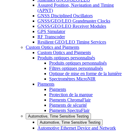
Assured Position, Navigation and Timing
(APNT)
GNSS Disciplined Oscillators
GNSS/GEO/LEO Grandmaster Clocks
GNSS/GEO/LEO Receiver Modules
GPS Simulator
RF Transcoder
Resilient GEO/LEO Timing Services
Custom Optics and Pigments
Custom Optics and Pigments
Produits optiques personnalisés
Produits optiques personnalisés
Filtres optiques personnalisés
Optique de mise en forme de la lumière
Spectromètres MicroNIR
Pigments
Pigments
Protection de la marque
Pigments ChromaFlair
Pigments de sécurité
Pigments SpectraFlair
Automotive, Time Sensitive Testing
Automotive, Time Sensitive Testing
Automotive Ethernet Device and Network