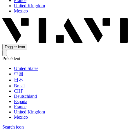
France
United Kingdom
Mexico
Toggler icon
Précédent
United States
中国
日本
Brasil
СНГ
Deutschland
España
France
United Kingdom
Mexico
Search icon