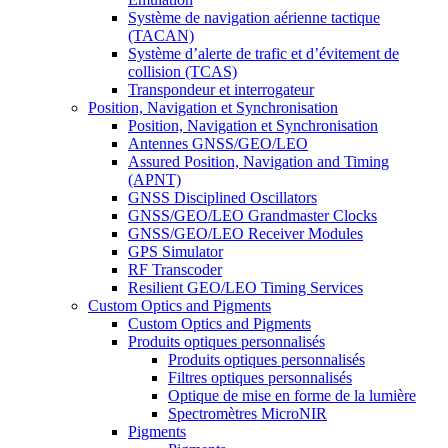
Système de navigation aérienne tactique
(TACAN)
Système d’alerte de trafic et d’évitement de
collision (TCAS)
Transpondeur et interrogateur
Position, Navigation et Synchronisation
Position, Navigation et Synchronisation
Antennes GNSS/GEO/LEO
Assured Position, Navigation and Timing
(APNT)
GNSS Disciplined Oscillators
GNSS/GEO/LEO Grandmaster Clocks
GNSS/GEO/LEO Receiver Modules
GPS Simulator
RF Transcoder
Resilient GEO/LEO Timing Services
Custom Optics and Pigments
Custom Optics and Pigments
Produits optiques personnalisés
Produits optiques personnalisés
Filtres optiques personnalisés
Optique de mise en forme de la lumière
Spectromètres MicroNIR
Pigments