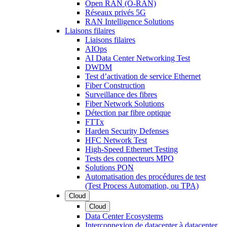
Open RAN (O-RAN)
Réseaux privés 5G
RAN Intelligence Solutions
Liaisons filaires
Liaisons filaires
AIOps
AI Data Center Networking Test
DWDM
Test d’activation de service Ethernet
Fiber Construction
Surveillance des fibres
Fiber Network Solutions
Détection par fibre optique
FTTx
Harden Security Defenses
HFC Network Test
High-Speed Ethernet Testing
Tests des connecteurs MPO
Solutions PON
Automatisation des procédures de test
(Test Process Automation, ou TPA)
Cloud
Cloud
Data Center Ecosystems
Interconnexion de datacenter à datacenter