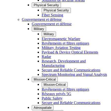
Solutions de sécurité réseau
Physical Security
Physical Security
Fiber Sensing
Gouvernement et défense
Gouvernement et défense
Military
Military
Electromagnetic Warfare
Revêtements et filtres optiques
Military Aviation Testing
Payload & Device Optical Elements
Radar
Research, Development and
Manufacturing
Secure and Reliable Communications
Spectrum Monitoring and Signal Analysis
Mission-Critical
Mission-Critical
Revêtements et filtres optiques
Réseaux privés 5G
Public Safety
Secure and Reliable Communications
Aérospatiale