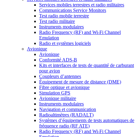
Services mobiles terrestres et radio militaires
Communications Service Monitors
Test radio mobile terrestre
Test radio militaire
Instruments modulaires
Radio Frequency (RF) and Wi-Fi Channel
Emulation
Radio et systèmes logiciels
Avionique
Avionique
Conformité ADS-B
Kits et interfaces de tests de quantité de carburant
pour avion
Coupleurs d’antennes
Équipement de mesure de distance (DME)
Fibre optique et avionique
Simulation GPS
Avionique militaire
Instruments modulaires
Navigation et communication
Radioaltimètres (RADALT)
Systèmes d’équipements de tests automatiques de
fréquence radio (RF ATE)
Radio Frequency (RF) and Wi-Fi Channel
Emulation