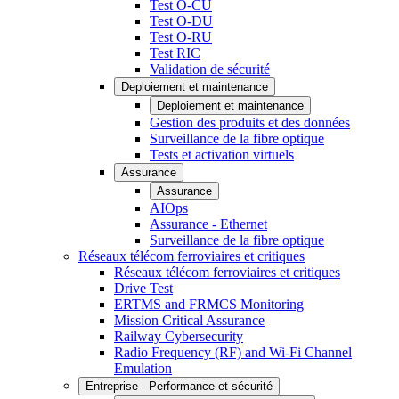
Test O-CU
Test O-DU
Test O-RU
Test RIC
Validation de sécurité
Deploiement et maintenance
Deploiement et maintenance
Gestion des produits et des données
Surveillance de la fibre optique
Tests et activation virtuels
Assurance
Assurance
AIOps
Assurance - Ethernet
Surveillance de la fibre optique
Réseaux télécom ferroviaires et critiques
Réseaux télécom ferroviaires et critiques
Drive Test
ERTMS and FRMCS Monitoring
Mission Critical Assurance
Railway Cybersecurity
Radio Frequency (RF) and Wi-Fi Channel
Emulation
Entreprise - Performance et sécurité