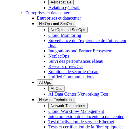
Aérospatiale
Aviation générale
Entreprises et datacenter
Entreprises et datacenter
NetOps and SecOps
NetOps and SecOps
Cloud Monitoring
Surveillance de l’expérience de l’utilisateur
final
Integrations and Partner Ecosystem
NetSecOps
Suivi des performances réseau
Réseaux privés 5G
Solutions de sécurité réseau
Unified Communications
AI Ops
AI Ops
AI Data Center Networking Test
Network Technicians
Network Technicians
Cloud Workflow Management
Interconnexion de datacenter à datacenter
Test d’activation de service Ethernet
Tests et certification de la fibre optique et