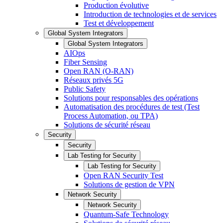
Production évolutive
Introduction de technologies et de services
Test et développement
Global System Integrators
Global System Integrators
AIOps
Fiber Sensing
Open RAN (O-RAN)
Réseaux privés 5G
Public Safety
Solutions pour responsables des opérations
Automatisation des procédures de test (Test
Process Automation, ou TPA)
Solutions de sécurité réseau
Security
Security
Lab Testing for Security
Lab Testing for Security
Open RAN Security Test
Solutions de gestion de VPN
Network Security
Network Security
Quantum-Safe Technology