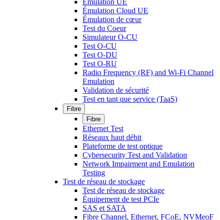
Émulation UE
Émulation Cloud UE
Émulation de cœur
Test du Coeur
Simulateur O-CU
Test O-CU
Test O-DU
Test O-RU
Radio Frequency (RF) and Wi-Fi Channel
Emulation
Validation de sécurité
Test en tant que service (TaaS)
Fibre
Fibre
Ethernet Test
Réseaux haut débit
Plateforme de test optique
Cybersecurity Test and Validation
Network Impairment and Emulation
Testing
Test de réseau de stockage
Test de réseau de stockage
Équipement de test PCIe
SAS et SATA
Fibre Channel, Ethernet, FCoE, NVMeoF