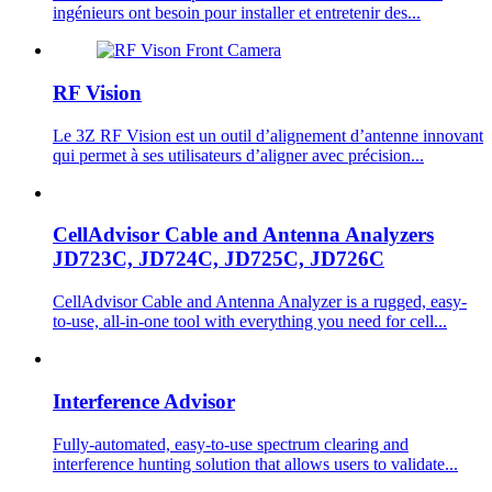
ingénieurs ont besoin pour installer et entretenir des...
RF Vision
Le 3Z RF Vision est un outil d’alignement d’antenne innovant
qui permet à ses utilisateurs d’aligner avec précision...
CellAdvisor Cable and Antenna Analyzers
JD723C, JD724C, JD725C, JD726C
CellAdvisor Cable and Antenna Analyzer is a rugged, easy-
to-use, all-in-one tool with everything you need for cell...
Interference Advisor
Fully-automated, easy-to-use spectrum clearing and
interference hunting solution that allows users to validate...