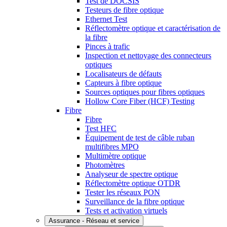
Test de DOCSIS
Testeurs de fibre optique
Ethernet Test
Réflectomètre optique et caractérisation de
la fibre
Pinces à trafic
Inspection et nettoyage des connecteurs
optiques
Localisateurs de défauts
Capteurs à fibre optique
Sources optiques pour fibres optiques
Hollow Core Fiber (HCF) Testing
Fibre
Fibre
Test HFC
Équipement de test de câble ruban
multifibres MPO
Multimètre optique
Photomètres
Analyseur de spectre optique
Réflectomètre optique OTDR
Tester les réseaux PON
Surveillance de la fibre optique
Tests et activation virtuels
Assurance - Réseau et service