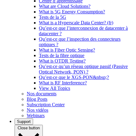
Centre d’apprentissage
What are Cloud Solutions?
What is 5G Energy Consumption?
Tests de la 5G
What is a Hyperscale Data Center? (fr)
Qu’est-ce que l’interconnexion de datacenter à
datacenter ?
Qu’est-ce que l’inspection des connecteurs
optiques ?
What is Fiber Optic Sensing?
Tests de la fibre optique
What is OTDR Testing?
Qu’est-ce qu’un réseau optique passif (Passive
Optical Network, PON) ?
Qu’est-ce que le XGS-PON&nbsp;?
What is RF Interference?
View All Topics
Nos documents
Blog Posts
Subscription Center
Nos vidéos
Webinars
Support
Close button