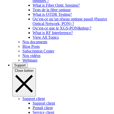
optiques ?
What is Fiber Optic Sensing?
Tests de la fibre optique
What is OTDR Testing?
Qu’est-ce qu’un réseau optique passif (Passive
Optical Network, PON) ?
Qu’est-ce que le XGS-PON&nbsp;?
What is RF Interference?
View All Topics
Nos documents
Blog Posts
Subscription Center
Nos vidéos
Webinars
Support
Close button
Support client
Support client
Portail client
Service client