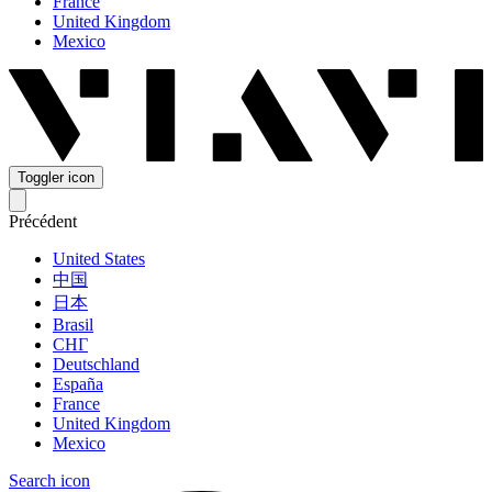
France
United Kingdom
Mexico
Toggler icon
Précédent
United States
中国
日本
Brasil
СНГ
Deutschland
España
France
United Kingdom
Mexico
Search icon