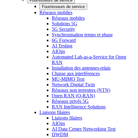
Fournisseurs de service
Fournisseurs de service
Réseaux mobiles
Réseaux mobiles
Solutions 5G
5G Security
Synchronisation temps et phase
6G Forward
AI Testing
AIOps
Automated Lab-as-a-Service for Open
RAN
Installation des antennes-relais
Chasse aux interférences
MU-MIMO Test
Network Digital Twin
Réseaux non terrestres (NTN)
Open RAN (O-RAN)
Réseaux privés 5G
RAN Intelligence Solutions
Liaisons filaires
Liaisons filaires
AIOps
AI Data Center Networking Test
DWDM