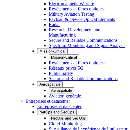
Electromagnetic Warfare
Revêtements et filtres optiques
Military Aviation Testing
Payload & Device Optical Elements
Radar
Research, Development and
Manufacturing
Secure and Reliable Communications
Spectrum Monitoring and Signal Analysis
Mission-Critical
Mission-Critical
Revêtements et filtres optiques
Réseaux privés 5G
Public Safety
Secure and Reliable Communications
Aérospatiale
Aérospatiale
Aviation générale
Entreprises et datacenter
Entreprises et datacenter
NetOps and SecOps
NetOps and SecOps
Cloud Monitoring
Surveillance de l’expérience de l’utilisateur