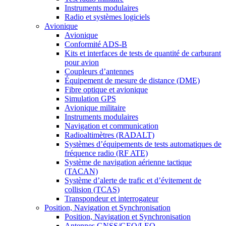
Instruments modulaires
Radio et systèmes logiciels
Avionique
Avionique
Conformité ADS-B
Kits et interfaces de tests de quantité de carburant
pour avion
Coupleurs d’antennes
Équipement de mesure de distance (DME)
Fibre optique et avionique
Simulation GPS
Avionique militaire
Instruments modulaires
Navigation et communication
Radioaltimètres (RADALT)
Systèmes d’équipements de tests automatiques de
fréquence radio (RF ATE)
Système de navigation aérienne tactique
(TACAN)
Système d’alerte de trafic et d’évitement de
collision (TCAS)
Transpondeur et interrogateur
Position, Navigation et Synchronisation
Position, Navigation et Synchronisation
Antennes GNSS/GEO/LEO