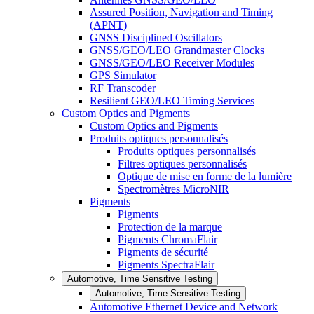
Assured Position, Navigation and Timing
(APNT)
GNSS Disciplined Oscillators
GNSS/GEO/LEO Grandmaster Clocks
GNSS/GEO/LEO Receiver Modules
GPS Simulator
RF Transcoder
Resilient GEO/LEO Timing Services
Custom Optics and Pigments
Custom Optics and Pigments
Produits optiques personnalisés
Produits optiques personnalisés
Filtres optiques personnalisés
Optique de mise en forme de la lumière
Spectromètres MicroNIR
Pigments
Pigments
Protection de la marque
Pigments ChromaFlair
Pigments de sécurité
Pigments SpectraFlair
Automotive, Time Sensitive Testing
Automotive, Time Sensitive Testing
Automotive Ethernet Device and Network