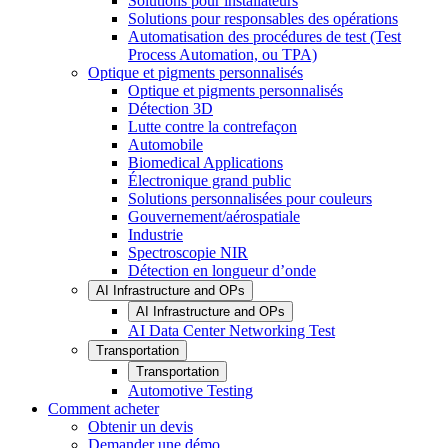
Solutions pour installateurs
Solutions pour responsables des opérations
Automatisation des procédures de test (Test
Process Automation, ou TPA)
Optique et pigments personnalisés
Optique et pigments personnalisés
Détection 3D
Lutte contre la contrefaçon
Automobile
Biomedical Applications
Électronique grand public
Solutions personnalisées pour couleurs
Gouvernement/aérospatiale
Industrie
Spectroscopie NIR
Détection en longueur d’onde
AI Infrastructure and OPs
AI Infrastructure and OPs
AI Data Center Networking Test
Transportation
Transportation
Automotive Testing
Comment acheter
Obtenir un devis
Demander une démo