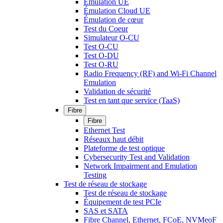
Émulation UE
Émulation Cloud UE
Émulation de cœur
Test du Coeur
Simulateur O-CU
Test O-CU
Test O-DU
Test O-RU
Radio Frequency (RF) and Wi-Fi Channel
Emulation
Validation de sécurité
Test en tant que service (TaaS)
Fibre
Fibre
Ethernet Test
Réseaux haut débit
Plateforme de test optique
Cybersecurity Test and Validation
Network Impairment and Emulation
Testing
Test de réseau de stockage
Test de réseau de stockage
Équipement de test PCIe
SAS et SATA
Fibre Channel, Ethernet, FCoE, NVMeoF