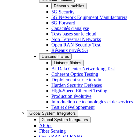
Réseaux mobiles
5G Security
5G Network Equipment Manufacturers
6G Forward
Capacités d'analyse
Tests basés sur le cloud
Non-Terrestrial Networks
Open RAN Security Test
Réseaux privés 5G
Liaisons filaires
Liaisons filaires
AI Data Center Networking Test
Coherent Optics Testing
Déploiement sur le terrain
Harden Security Defenses
High-Speed Ethernet Testing
Production évolutive
Introduction de technologies et de services
Test et développement
Global System Integrators
Global System Integrators
AIOps
Fiber Sensing
Open RAN (O-RAN)