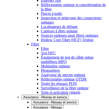
Ethernet Test
Réflectomètre optique et caractérisation de
la fibre
Pinces à trafic
Inspection et nettoyage des connecteurs
optiques
Localisateurs de défauts
Capteurs à fibre optique
Sources optiques pour fibres optiques
Hollow Core Fiber (HCF) Testing
Fibre
Fibre
Test HFC
Équipement de test de câble ruban
multifibres MPO
Multimètre optique
Photomètres
Analyseur de spectre optique
Réflectomètre optique OTDR
Tester les réseaux PON
Surveillance de la fibre optique
Tests et activation virtuels
Assurance - Réseau et service
Assurance - Réseau et service
Assurance - Réseau