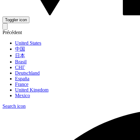
Toggler icon
Précédent
United States
中国
日本
Brasil
СНГ
Deutschland
España
France
United Kingdom
Mexico
Search icon