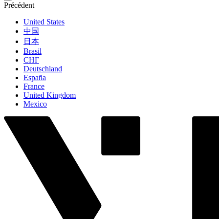
Précédent
United States
中国
日本
Brasil
СНГ
Deutschland
España
France
United Kingdom
Mexico