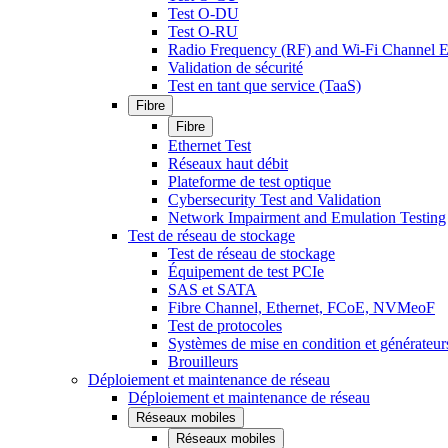
Test O-DU
Test O-RU
Radio Frequency (RF) and Wi-Fi Channel E
Validation de sécurité
Test en tant que service (TaaS)
Fibre
Fibre
Ethernet Test
Réseaux haut débit
Plateforme de test optique
Cybersecurity Test and Validation
Network Impairment and Emulation Testing
Test de réseau de stockage
Test de réseau de stockage
Équipement de test PCIe
SAS et SATA
Fibre Channel, Ethernet, FCoE, NVMeoF
Test de protocoles
Systèmes de mise en condition et générateur
Brouilleurs
Déploiement et maintenance de réseau
Déploiement et maintenance de réseau
Réseaux mobiles
Réseaux mobiles