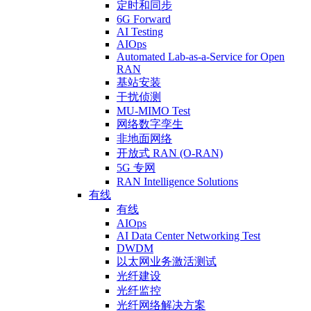
定时和同步
6G Forward
AI Testing
AIOps
Automated Lab-as-a-Service for Open
RAN
基站安装
干扰侦测
MU-MIMO Test
网络数字孪生
非地面网络
开放式 RAN (O-RAN)
5G 专网
RAN Intelligence Solutions
有线
有线
AIOps
AI Data Center Networking Test
DWDM
以太网业务激活测试
光纤建设
光纤监控
光纤网络解决方案