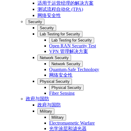
适用于运营经理的解决方案
测试流程自动化 (TPA)
网络安全性
Security
Security
Lab Testing for Security
Lab Testing for Security
Open RAN Security Test
VPN 管理解决方案
Network Security
Network Security
Quantum-Safe Technology
网络安全性
Physical Security
Physical Security
Fiber Sensing
政府与国防
政府与国防
Military
Military
Electromagnetic Warfare
光学涂层和滤光器