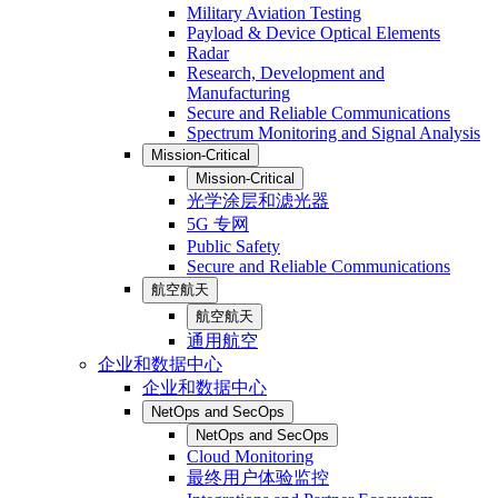
Military Aviation Testing
Payload & Device Optical Elements
Radar
Research, Development and
Manufacturing
Secure and Reliable Communications
Spectrum Monitoring and Signal Analysis
Mission-Critical
Mission-Critical
光学涂层和滤光器
5G 专网
Public Safety
Secure and Reliable Communications
航空航天
航空航天
通用航空
企业和数据中心
企业和数据中心
NetOps and SecOps
NetOps and SecOps
Cloud Monitoring
最终用户体验监控