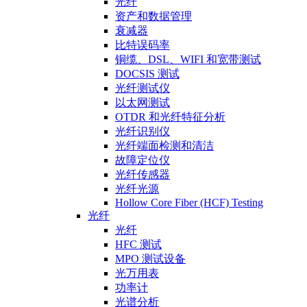
光纤
资产和数据管理
衰减器
比特误码率
铜缆、DSL、WIFI 和宽带测试
DOCSIS 测试
光纤测试仪
以太网测试
OTDR 和光纤特征分析
光纤识别仪
光纤端面检测和清洁
故障定位仪
光纤传感器
光纤光源
Hollow Core Fiber (HCF) Testing
光纤
光纤
HFC 测试
MPO 测试设备
光万用表
功率计
光谱分析