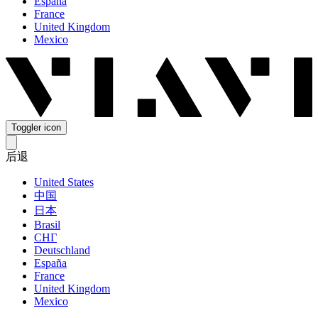
España
France
United Kingdom
Mexico
Toggler icon
后退
United States
中国
日本
Brasil
СНГ
Deutschland
España
France
United Kingdom
Mexico