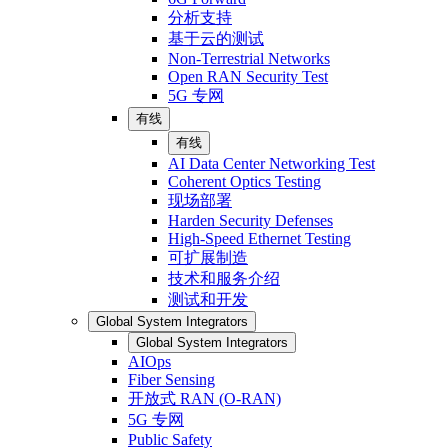
分析支持
基于云的测试
Non-Terrestrial Networks
Open RAN Security Test
5G 专网
有线
有线
AI Data Center Networking Test
Coherent Optics Testing
现场部署
Harden Security Defenses
High-Speed Ethernet Testing
可扩展制造
技术和服务介绍
测试和开发
Global System Integrators
Global System Integrators
AIOps
Fiber Sensing
开放式 RAN (O-RAN)
5G 专网
Public Safety