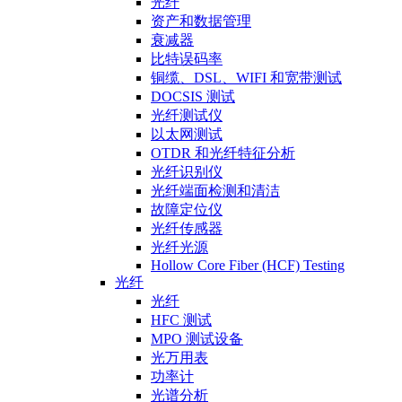
光纤
资产和数据管理
衰减器
比特误码率
铜缆、DSL、WIFI 和宽带测试
DOCSIS 测试
光纤测试仪
以太网测试
OTDR 和光纤特征分析
光纤识别仪
光纤端面检测和清洁
故障定位仪
光纤传感器
光纤光源
Hollow Core Fiber (HCF) Testing
光纤
光纤
HFC 测试
MPO 测试设备
光万用表
功率计
光谱分析