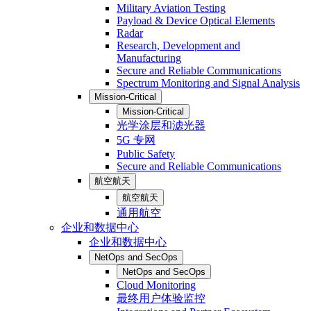
Military Aviation Testing
Payload & Device Optical Elements
Radar
Research, Development and
Manufacturing
Secure and Reliable Communications
Spectrum Monitoring and Signal Analysis
Mission-Critical
Mission-Critical
光学涂层和滤光器
5G 专网
Public Safety
Secure and Reliable Communications
航空航天
航空航天
通用航空
企业和数据中心
企业和数据中心
NetOps and SecOps
NetOps and SecOps
Cloud Monitoring
最终用户体验监控