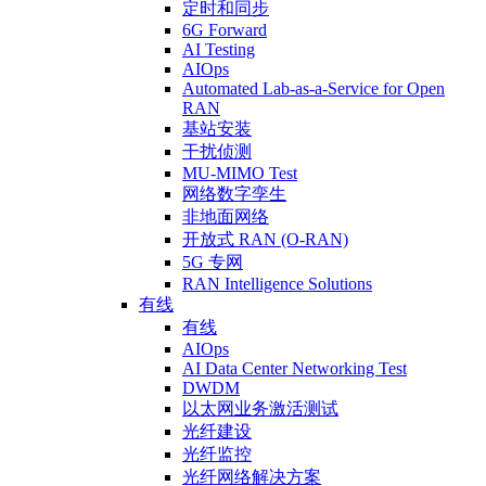
定时和同步
6G Forward
AI Testing
AIOps
Automated Lab-as-a-Service for Open
RAN
基站安装
干扰侦测
MU-MIMO Test
网络数字孪生
非地面网络
开放式 RAN (O-RAN)
5G 专网
RAN Intelligence Solutions
有线
有线
AIOps
AI Data Center Networking Test
DWDM
以太网业务激活测试
光纤建设
光纤监控
光纤网络解决方案