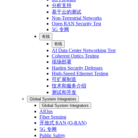
分析支持
基于云的测试
Non-Terrestrial Networks
Open RAN Security Test
5G 专网
有线
有线
AI Data Center Networking Test
Coherent Optics Testing
现场部署
Harden Security Defenses
High-Speed Ethernet Testing
可扩展制造
技术和服务介绍
测试和开发
Global System Integrators
Global System Integrators
AIOps
Fiber Sensing
开放式 RAN (O-RAN)
5G 专网
Public Safety