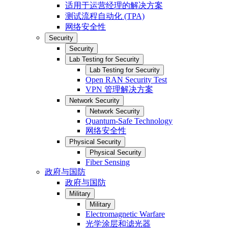
适用于运营经理的解决方案
测试流程自动化 (TPA)
网络安全性
Security
Security
Lab Testing for Security
Lab Testing for Security
Open RAN Security Test
VPN 管理解决方案
Network Security
Network Security
Quantum-Safe Technology
网络安全性
Physical Security
Physical Security
Fiber Sensing
政府与国防
政府与国防
Military
Military
Electromagnetic Warfare
光学涂层和滤光器