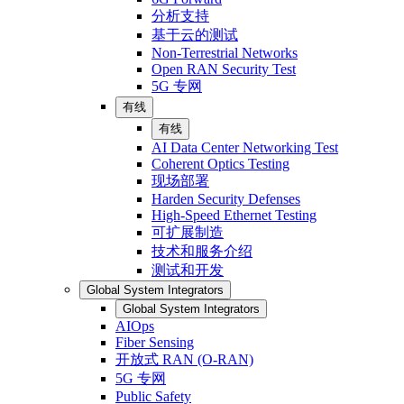
分析支持
基于云的测试
Non-Terrestrial Networks
Open RAN Security Test
5G 专网
有线
有线
AI Data Center Networking Test
Coherent Optics Testing
现场部署
Harden Security Defenses
High-Speed Ethernet Testing
可扩展制造
技术和服务介绍
测试和开发
Global System Integrators
Global System Integrators
AIOps
Fiber Sensing
开放式 RAN (O-RAN)
5G 专网
Public Safety