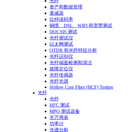
光纤
资产和数据管理
衰减器
比特误码率
铜缆、DSL、WIFI 和宽带测试
DOCSIS 测试
光纤测试仪
以太网测试
OTDR 和光纤特征分析
光纤识别仪
光纤端面检测和清洁
故障定位仪
光纤传感器
光纤光源
Hollow Core Fiber (HCF) Testing
光纤
光纤
HFC 测试
MPO 测试设备
光万用表
功率计
光谱分析