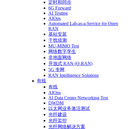
定时和同步
6G Forward
AI Testing
AIOps
Automated Lab-as-a-Service for Open
RAN
基站安装
干扰侦测
MU-MIMO Test
网络数字孪生
非地面网络
开放式 RAN (O-RAN)
5G 专网
RAN Intelligence Solutions
有线
有线
AIOps
AI Data Center Networking Test
DWDM
以太网业务激活测试
光纤建设
光纤监控
光纤网络解决方案