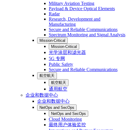
Military Aviation Testing
Payload & Device Optical Elements
Radar
Research, Development and
Manufacturing
Secure and Reliable Communications
Spectrum Monitoring and Signal Analysis
Mission-Critical
Mission-Critical
光学涂层和滤光器
5G 专网
Public Safety
Secure and Reliable Communications
航空航天
航空航天
通用航空
企业和数据中心
企业和数据中心
NetOps and SecOps
NetOps and SecOps
Cloud Monitoring
最终用户体验监控