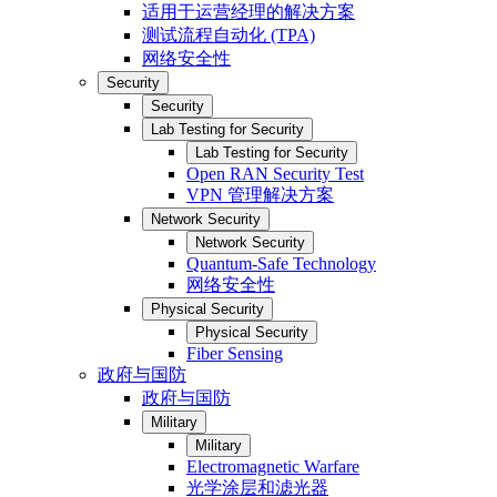
适用于运营经理的解决方案
测试流程自动化 (TPA)
网络安全性
Security
Security
Lab Testing for Security
Lab Testing for Security
Open RAN Security Test
VPN 管理解决方案
Network Security
Network Security
Quantum-Safe Technology
网络安全性
Physical Security
Physical Security
Fiber Sensing
政府与国防
政府与国防
Military
Military
Electromagnetic Warfare
光学涂层和滤光器