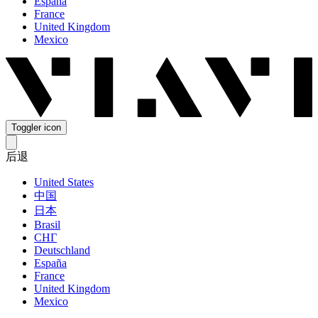
España
France
United Kingdom
Mexico
Toggler icon
后退
United States
中国
日本
Brasil
СНГ
Deutschland
España
France
United Kingdom
Mexico