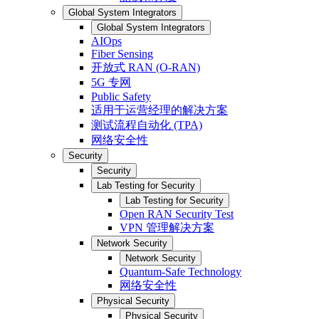
Global System Integrators
Global System Integrators
AIOps
Fiber Sensing
开放式 RAN (O-RAN)
5G 专网
Public Safety
适用于运营经理的解决方案
测试流程自动化 (TPA)
网络安全性
Security
Security
Lab Testing for Security
Lab Testing for Security
Open RAN Security Test
VPN 管理解决方案
Network Security
Network Security
Quantum-Safe Technology
网络安全性
Physical Security
Physical Security