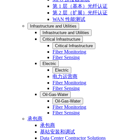
第 1 层（基本）光纤认证
第 2 层（扩展）光纤认证
WAN 性能测试
Infrastructure and Utilities
Infrastructure and Utilities
Critical Infrastructure
Critical Infrastructure
Fiber Monitoring
Fiber Sensing
Electric
Electric
电力运营商
Fiber Monitoring
Fiber Sensing
Oil-Gas-Water
Oil-Gas-Water
Fiber Monitoring
Fiber Sensing
承包商
承包商
基站安装和调试
Data Center Contractor Solutions