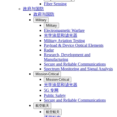
Fiber Sensing
政府与国防
政府与国防
Military
Military
Electromagnetic Warfare
光学涂层和滤光器
Military Aviation Testing
Payload & Device Optical Elements
Radar
Research, Development and
Manufacturing
Secure and Reliable Communications
Spectrum Monitoring and Signal Analysis
Mission-Critical
Mission-Critical
光学涂层和滤光器
5G 专网
Public Safety
Secure and Reliable Communications
航空航天
航空航天