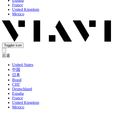
España
France
United Kingdom
Mexico
Toggler icon
后退
United States
中国
日本
Brasil
СНГ
Deutschland
España
France
United Kingdom
Mexico