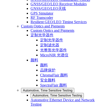
GNSS/GEO/LEO Receiver Modules
GNSS/GEO/LEO天线
GPS Simulator
RF Transcoder
Resilient GEO/LEO Timing Services
Custom Optics and Pigments
Custom Optics and Pigments
定制光学器件
定制光学器件
定制滤光器
光整形光学器件
MicroNIR 光谱仪
颜料
颜料
品牌保护
ChromaFlair 颜料
安全颜料
SpectraFlair 颜料
Automotive, Time Sensitive Testing
Automotive, Time Sensitive Testing
Automotive Ethernet Device and Network
Testing