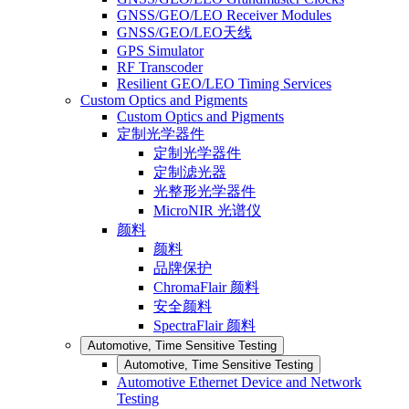
GNSS/GEO/LEO Receiver Modules
GNSS/GEO/LEO天线
GPS Simulator
RF Transcoder
Resilient GEO/LEO Timing Services
Custom Optics and Pigments
Custom Optics and Pigments
定制光学器件
定制光学器件
定制滤光器
光整形光学器件
MicroNIR 光谱仪
颜料
颜料
品牌保护
ChromaFlair 颜料
安全颜料
SpectraFlair 颜料
Automotive, Time Sensitive Testing
Automotive, Time Sensitive Testing
Automotive Ethernet Device and Network
Testing