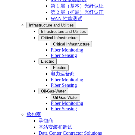
第 1 层（基本）光纤认证
第 2 层（扩展）光纤认证
WAN 性能测试
Infrastructure and Utilities
Infrastructure and Utilities
Critical Infrastructure
Critical Infrastructure
Fiber Monitoring
Fiber Sensing
Electric
Electric
电力运营商
Fiber Monitoring
Fiber Sensing
Oil-Gas-Water
Oil-Gas-Water
Fiber Monitoring
Fiber Sensing
承包商
承包商
基站安装和调试
Data Center Contractor Solutions