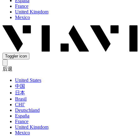
España
France
United Kingdom
Mexico
Toggler icon
后退
United States
中国
日本
Brasil
СНГ
Deutschland
España
France
United Kingdom
Mexico