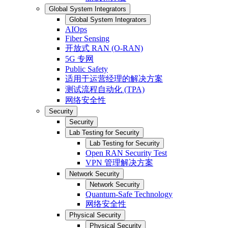
Global System Integrators
Global System Integrators
AIOps
Fiber Sensing
开放式 RAN (O-RAN)
5G 专网
Public Safety
适用于运营经理的解决方案
测试流程自动化 (TPA)
网络安全性
Security
Security
Lab Testing for Security
Lab Testing for Security
Open RAN Security Test
VPN 管理解决方案
Network Security
Network Security
Quantum-Safe Technology
网络安全性
Physical Security
Physical Security