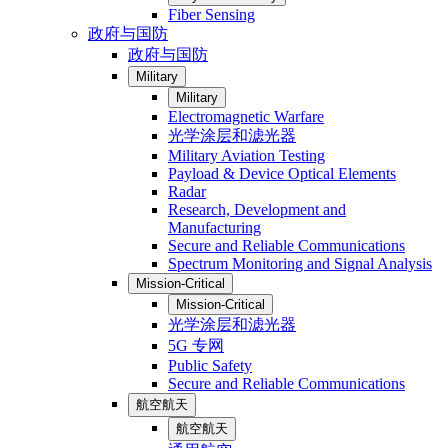
Fiber Sensing
政府与国防
政府与国防
Military
Military
Electromagnetic Warfare
光学涂层和滤光器
Military Aviation Testing
Payload & Device Optical Elements
Radar
Research, Development and
Manufacturing
Secure and Reliable Communications
Spectrum Monitoring and Signal Analysis
Mission-Critical
Mission-Critical
光学涂层和滤光器
5G 专网
Public Safety
Secure and Reliable Communications
航空航天
航空航天