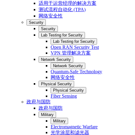
适用于运营经理的解决方案
测试流程自动化 (TPA)
网络安全性
Security
Security
Lab Testing for Security
Lab Testing for Security
Open RAN Security Test
VPN 管理解决方案
Network Security
Network Security
Quantum-Safe Technology
网络安全性
Physical Security
Physical Security
Fiber Sensing
政府与国防
政府与国防
Military
Military
Electromagnetic Warfare
光学涂层和滤光器