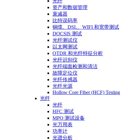
光纤
资产和数据管理
衰减器
比特误码率
铜缆、DSL、WIFI 和宽带测试
DOCSIS 测试
光纤测试仪
以太网测试
OTDR 和光纤特征分析
光纤识别仪
光纤端面检测和清洁
故障定位仪
光纤传感器
光纤光源
Hollow Core Fiber (HCF) Testing
光纤
光纤
HFC 测试
MPO 测试设备
光万用表
功率计
光谱分析