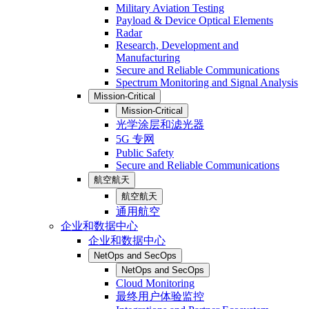
Military Aviation Testing
Payload & Device Optical Elements
Radar
Research, Development and
Manufacturing
Secure and Reliable Communications
Spectrum Monitoring and Signal Analysis
Mission-Critical
Mission-Critical
光学涂层和滤光器
5G 专网
Public Safety
Secure and Reliable Communications
航空航天
航空航天
通用航空
企业和数据中心
企业和数据中心
NetOps and SecOps
NetOps and SecOps
Cloud Monitoring
最终用户体验监控