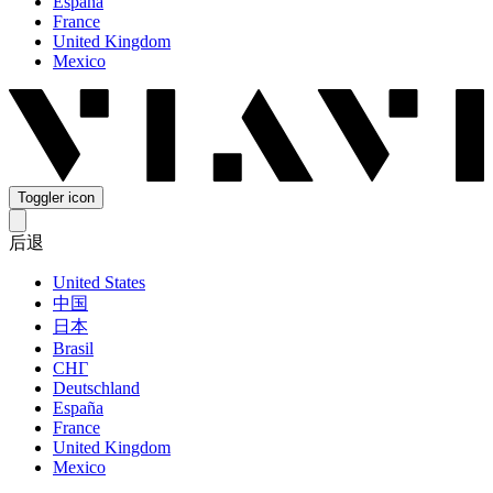
España
France
United Kingdom
Mexico
Toggler icon
后退
United States
中国
日本
Brasil
СНГ
Deutschland
España
France
United Kingdom
Mexico