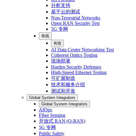
分析支持
基于云的测试
Non-Terrestrial Networks
Open RAN Security Test
5G 专网
有线
有线
AI Data Center Networking Test
Coherent Optics Testing
现场部署
Harden Security Defenses
High-Speed Ethernet Testing
可扩展制造
技术和服务介绍
测试和开发
Global System Integrators
Global System Integrators
AIOps
Fiber Sensing
开放式 RAN (O-RAN)
5G 专网
Public Safety