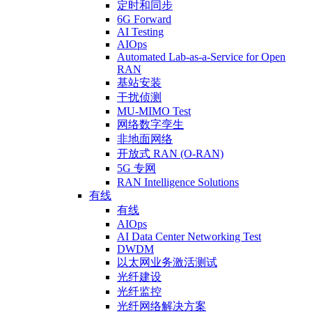
定时和同步
6G Forward
AI Testing
AIOps
Automated Lab-as-a-Service for Open
RAN
基站安装
干扰侦测
MU-MIMO Test
网络数字孪生
非地面网络
开放式 RAN (O-RAN)
5G 专网
RAN Intelligence Solutions
有线
有线
AIOps
AI Data Center Networking Test
DWDM
以太网业务激活测试
光纤建设
光纤监控
光纤网络解决方案