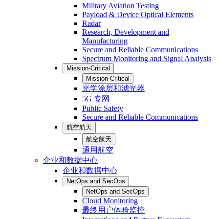
Military Aviation Testing
Payload & Device Optical Elements
Radar
Research, Development and
Manufacturing
Secure and Reliable Communications
Spectrum Monitoring and Signal Analysis
Mission-Critical
Mission-Critical
光学涂层和滤光器
5G 专网
Public Safety
Secure and Reliable Communications
航空航天
航空航天
通用航空
企业和数据中心
企业和数据中心
NetOps and SecOps
NetOps and SecOps
Cloud Monitoring
最终用户体验监控