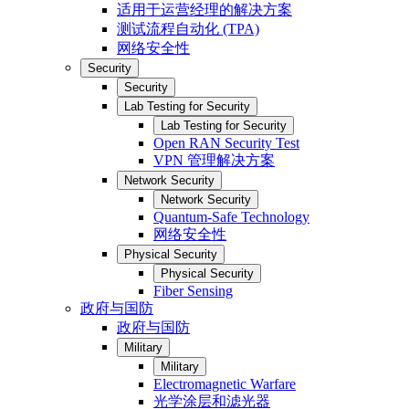
适用于运营经理的解决方案
测试流程自动化 (TPA)
网络安全性
Security
Security
Lab Testing for Security
Lab Testing for Security
Open RAN Security Test
VPN 管理解决方案
Network Security
Network Security
Quantum-Safe Technology
网络安全性
Physical Security
Physical Security
Fiber Sensing
政府与国防
政府与国防
Military
Military
Electromagnetic Warfare
光学涂层和滤光器