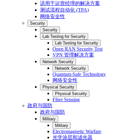
适用于运营经理的解决方案
测试流程自动化 (TPA)
网络安全性
Security
Security
Lab Testing for Security
Lab Testing for Security
Open RAN Security Test
VPN 管理解决方案
Network Security
Network Security
Quantum-Safe Technology
网络安全性
Physical Security
Physical Security
Fiber Sensing
政府与国防
政府与国防
Military
Military
Electromagnetic Warfare
光学涂层和滤光器