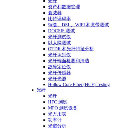
光纤
资产和数据管理
衰减器
比特误码率
铜缆、DSL、WIFI 和宽带测试
DOCSIS 测试
光纤测试仪
以太网测试
OTDR 和光纤特征分析
光纤识别仪
光纤端面检测和清洁
故障定位仪
光纤传感器
光纤光源
Hollow Core Fiber (HCF) Testing
光纤
光纤
HFC 测试
MPO 测试设备
光万用表
功率计
光谱分析