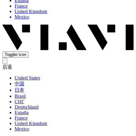
España
France
United Kingdom
Mexico
Toggler icon
后退
United States
中国
日本
Brasil
СНГ
Deutschland
España
France
United Kingdom
Mexico