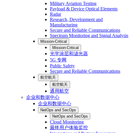
Military Aviation Testing
Payload & Device Optical Elements
Radar
Research, Development and
Manufacturing
Secure and Reliable Communications
Spectrum Monitoring and Signal Analysis
Mission-Critical
Mission-Critical
光学涂层和滤光器
5G 专网
Public Safety
Secure and Reliable Communications
航空航天
航空航天
通用航空
企业和数据中心
企业和数据中心
NetOps and SecOps
NetOps and SecOps
Cloud Monitoring
最终用户体验监控