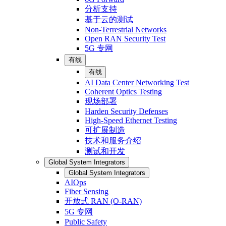
分析支持
基于云的测试
Non-Terrestrial Networks
Open RAN Security Test
5G 专网
有线
有线
AI Data Center Networking Test
Coherent Optics Testing
现场部署
Harden Security Defenses
High-Speed Ethernet Testing
可扩展制造
技术和服务介绍
测试和开发
Global System Integrators
Global System Integrators
AIOps
Fiber Sensing
开放式 RAN (O-RAN)
5G 专网
Public Safety