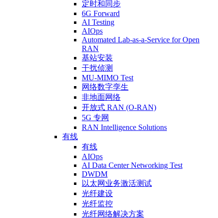
定时和同步
6G Forward
AI Testing
AIOps
Automated Lab-as-a-Service for Open
RAN
基站安装
干扰侦测
MU-MIMO Test
网络数字孪生
非地面网络
开放式 RAN (O-RAN)
5G 专网
RAN Intelligence Solutions
有线
有线
AIOps
AI Data Center Networking Test
DWDM
以太网业务激活测试
光纤建设
光纤监控
光纤网络解决方案