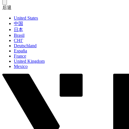
后退
United States
中国
日本
Brasil
СНГ
Deutschland
España
France
United Kingdom
Mexico