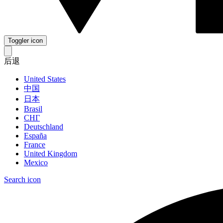
Toggler icon
后退
United States
中国
日本
Brasil
СНГ
Deutschland
España
France
United Kingdom
Mexico
Search icon