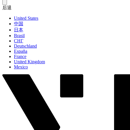
后退
United States
中国
日本
Brasil
СНГ
Deutschland
España
France
United Kingdom
Mexico