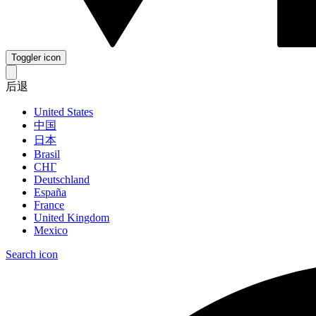
Toggler icon
后退
United States
中国
日本
Brasil
СНГ
Deutschland
España
France
United Kingdom
Mexico
Search icon