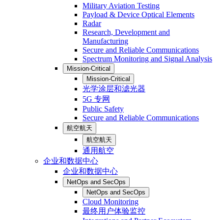
Military Aviation Testing
Payload & Device Optical Elements
Radar
Research, Development and
Manufacturing
Secure and Reliable Communications
Spectrum Monitoring and Signal Analysis
Mission-Critical
Mission-Critical
光学涂层和滤光器
5G 专网
Public Safety
Secure and Reliable Communications
航空航天
航空航天
通用航空
企业和数据中心
企业和数据中心
NetOps and SecOps
NetOps and SecOps
Cloud Monitoring
最终用户体验监控