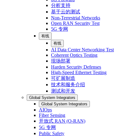
分析支持
基于云的测试
Non-Terrestrial Networks
Open RAN Security Test
5G 专网
有线
有线
AI Data Center Networking Test
Coherent Optics Testing
现场部署
Harden Security Defenses
High-Speed Ethernet Testing
可扩展制造
技术和服务介绍
测试和开发
Global System Integrators
Global System Integrators
AIOps
Fiber Sensing
开放式 RAN (O-RAN)
5G 专网
Public Safety