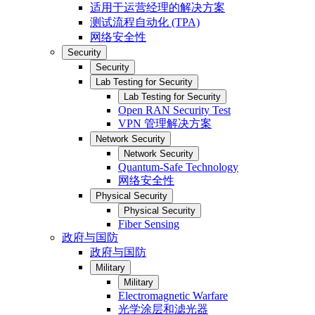
适用于运营经理的解决方案
测试流程自动化 (TPA)
网络安全性
Security
Security
Lab Testing for Security
Lab Testing for Security
Open RAN Security Test
VPN 管理解决方案
Network Security
Network Security
Quantum-Safe Technology
网络安全性
Physical Security
Physical Security
Fiber Sensing
政府与国防
政府与国防
Military
Military
Electromagnetic Warfare
光学涂层和滤光器