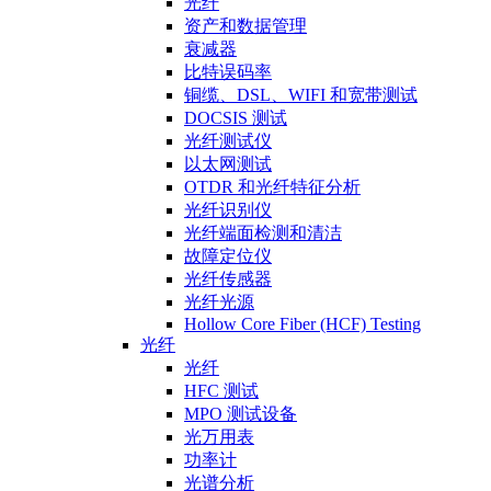
光纤
资产和数据管理
衰减器
比特误码率
铜缆、DSL、WIFI 和宽带测试
DOCSIS 测试
光纤测试仪
以太网测试
OTDR 和光纤特征分析
光纤识别仪
光纤端面检测和清洁
故障定位仪
光纤传感器
光纤光源
Hollow Core Fiber (HCF) Testing
光纤
光纤
HFC 测试
MPO 测试设备
光万用表
功率计
光谱分析