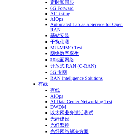
定时和同步
6G Forward
AI Testing
AIOps
Automated Lab-as-a-Service for Open
RAN
基站安装
干扰侦测
MU-MIMO Test
网络数字孪生
非地面网络
开放式 RAN (O-RAN)
5G 专网
RAN Intelligence Solutions
有线
有线
AIOps
AI Data Center Networking Test
DWDM
以太网业务激活测试
光纤建设
光纤监控
光纤网络解决方案