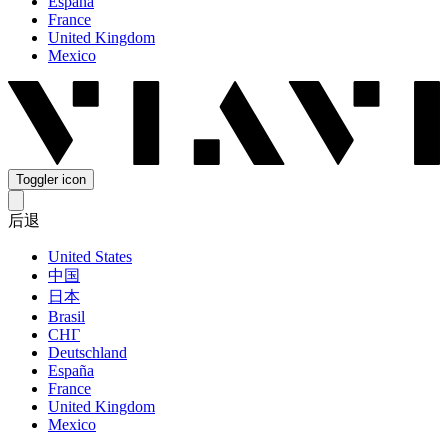
España
France
United Kingdom
Mexico
Toggler icon
后退
United States
中国
日本
Brasil
СНГ
Deutschland
España
France
United Kingdom
Mexico