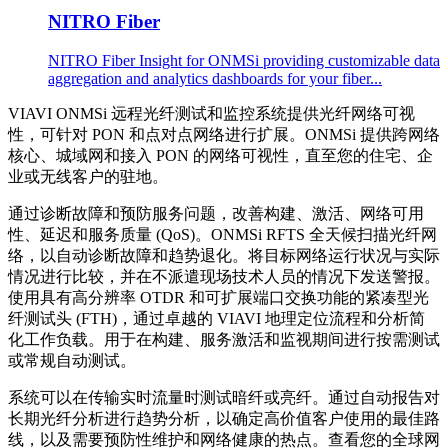
NITRO Fiber
NITRO Fiber Insight for ONMSi providing customizable data
aggregation and analytics dashboards for your fiber...
VIAVI ONMSi 远程光纤测试和监控系统提供光纤网络可视
性，可针对 PON 和点对点网络进行扩展。ONMSi 提供跨网络
核心、城域网和接入 PON 的网络可视性，直至您的住宅、企
业或无线客户的驻地。
通过诊断故障和预防服务问题，改善构建、激活、网络可用
性、延迟和服务质量 (QoS)。ONMSi RFTS 全天候扫描光纤网
络，以自动诊断故障和趋势退化。将目标网络运行状况与实际
情况进行比较，并在不派遣现场技术人员的情况下发送警报。
使用具有高分辨率 OTDR 和可扩展端口交换功能的紧凑型光
纤测试头 (FTH)，通过卓越的 VIAVI 地理定位流程和分析简
化工作负载。用于在构建、服务激活和监视期间进行按需测试
或常规自动测试。
系统可以在传输实时流量时测试暗纤或亮纤。通过自动报告对
长期光纤分析进行趋势分析，以确定高价值客户使用的最佳路
线，以及需要预防性维护和网络健康的热点。查看您的全球网