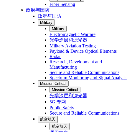
Fiber Sensing
政府与国防
政府与国防
Military
Military
Electromagnetic Warfare
光学涂层和滤光器
Military Aviation Testing
Payload & Device Optical Elements
Radar
Research, Development and
Manufacturing
Secure and Reliable Communications
Spectrum Monitoring and Signal Analysis
Mission-Critical
Mission-Critical
光学涂层和滤光器
5G 专网
Public Safety
Secure and Reliable Communications
航空航天
航空航天