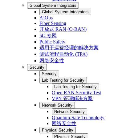
Global System Integrators
Global System Integrators
AIOps
Fiber Sensing
开放式 RAN (O-RAN)
5G 专网
Public Safety
适用于运营经理的解决方案
测试流程自动化 (TPA)
网络安全性
Security
Security
Lab Testing for Security
Lab Testing for Security
Open RAN Security Test
VPN 管理解决方案
Network Security
Network Security
Quantum-Safe Technology
网络安全性
Physical Security
Physical Security