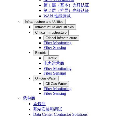
第 1 层（基本）光纤认证
第 2 层（扩展）光纤认证
WAN 性能测试
Infrastructure and Utilities
Infrastructure and Utilities
Critical Infrastructure
Critical Infrastructure
Fiber Monitoring
Fiber Sensing
Electric
Electric
电力运营商
Fiber Monitoring
Fiber Sensing
Oil-Gas-Water
Oil-Gas-Water
Fiber Monitoring
Fiber Sensing
承包商
承包商
基站安装和调试
Data Center Contractor Solutions