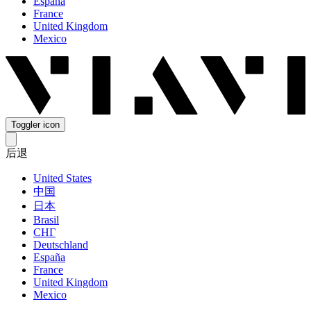
España
France
United Kingdom
Mexico
Toggler icon
后退
United States
中国
日本
Brasil
СНГ
Deutschland
España
France
United Kingdom
Mexico