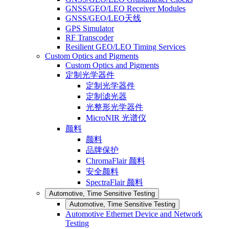
GNSS/GEO/LEO Receiver Modules
GNSS/GEO/LEO天线
GPS Simulator
RF Transcoder
Resilient GEO/LEO Timing Services
Custom Optics and Pigments
Custom Optics and Pigments
定制光学器件
定制光学器件
定制滤光器
光整形光学器件
MicroNIR 光谱仪
颜料
颜料
品牌保护
ChromaFlair 颜料
安全颜料
SpectraFlair 颜料
Automotive, Time Sensitive Testing
Automotive, Time Sensitive Testing
Automotive Ethernet Device and Network
Testing