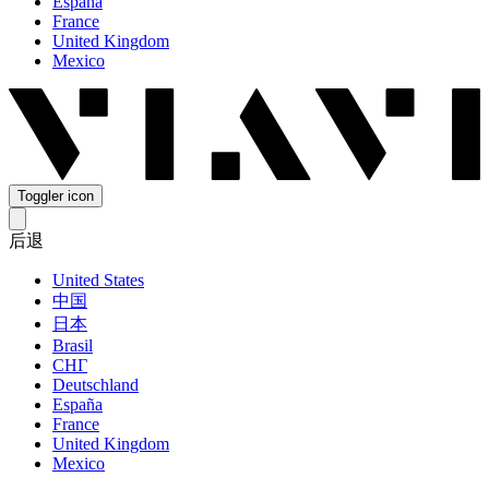
España
France
United Kingdom
Mexico
Toggler icon
后退
United States
中国
日本
Brasil
СНГ
Deutschland
España
France
United Kingdom
Mexico