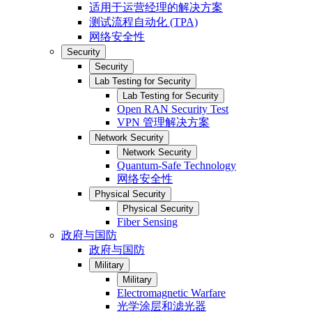
适用于运营经理的解决方案
测试流程自动化 (TPA)
网络安全性
Security
Security
Lab Testing for Security
Lab Testing for Security
Open RAN Security Test
VPN 管理解决方案
Network Security
Network Security
Quantum-Safe Technology
网络安全性
Physical Security
Physical Security
Fiber Sensing
政府与国防
政府与国防
Military
Military
Electromagnetic Warfare
光学涂层和滤光器