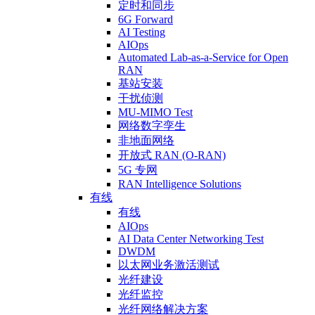
定时和同步
6G Forward
AI Testing
AIOps
Automated Lab-as-a-Service for Open
RAN
基站安装
干扰侦测
MU-MIMO Test
网络数字孪生
非地面网络
开放式 RAN (O-RAN)
5G 专网
RAN Intelligence Solutions
有线
有线
AIOps
AI Data Center Networking Test
DWDM
以太网业务激活测试
光纤建设
光纤监控
光纤网络解决方案