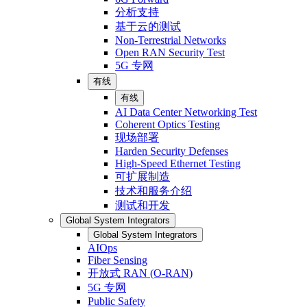
分析支持
基于云的测试
Non-Terrestrial Networks
Open RAN Security Test
5G 专网
有线
有线
AI Data Center Networking Test
Coherent Optics Testing
现场部署
Harden Security Defenses
High-Speed Ethernet Testing
可扩展制造
技术和服务介绍
测试和开发
Global System Integrators
Global System Integrators
AIOps
Fiber Sensing
开放式 RAN (O-RAN)
5G 专网
Public Safety