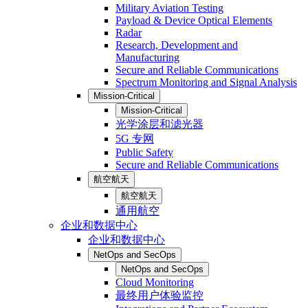
Military Aviation Testing
Payload & Device Optical Elements
Radar
Research, Development and
Manufacturing
Secure and Reliable Communications
Spectrum Monitoring and Signal Analysis
Mission-Critical
Mission-Critical
光学涂层和滤光器
5G 专网
Public Safety
Secure and Reliable Communications
航空航天
航空航天
通用航空
企业和数据中心
企业和数据中心
NetOps and SecOps
NetOps and SecOps
Cloud Monitoring
最终用户体验监控