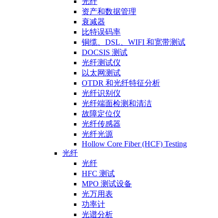
光纤
资产和数据管理
衰减器
比特误码率
铜缆、DSL、WIFI 和宽带测试
DOCSIS 测试
光纤测试仪
以太网测试
OTDR 和光纤特征分析
光纤识别仪
光纤端面检测和清洁
故障定位仪
光纤传感器
光纤光源
Hollow Core Fiber (HCF) Testing
光纤
光纤
HFC 测试
MPO 测试设备
光万用表
功率计
光谱分析