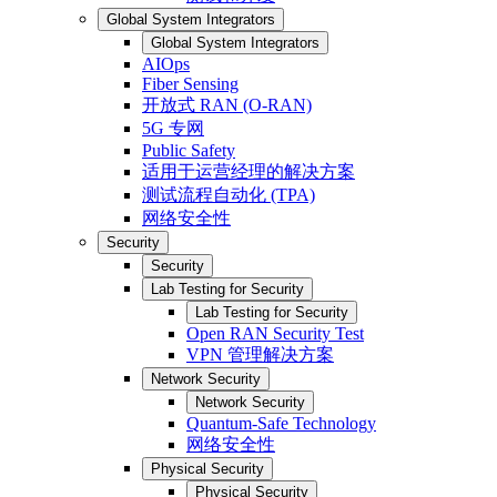
Global System Integrators
Global System Integrators
AIOps
Fiber Sensing
开放式 RAN (O-RAN)
5G 专网
Public Safety
适用于运营经理的解决方案
测试流程自动化 (TPA)
网络安全性
Security
Security
Lab Testing for Security
Lab Testing for Security
Open RAN Security Test
VPN 管理解决方案
Network Security
Network Security
Quantum-Safe Technology
网络安全性
Physical Security
Physical Security