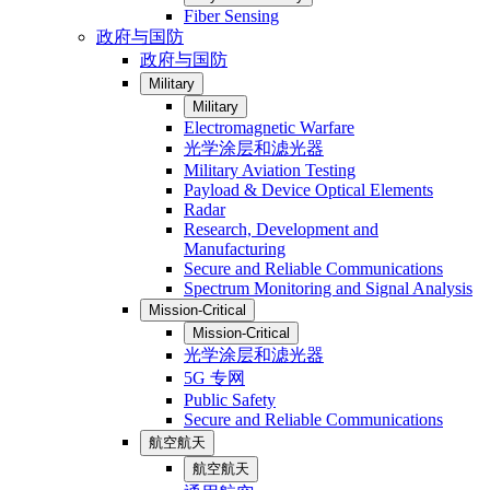
Fiber Sensing
政府与国防
政府与国防
Military
Military
Electromagnetic Warfare
光学涂层和滤光器
Military Aviation Testing
Payload & Device Optical Elements
Radar
Research, Development and
Manufacturing
Secure and Reliable Communications
Spectrum Monitoring and Signal Analysis
Mission-Critical
Mission-Critical
光学涂层和滤光器
5G 专网
Public Safety
Secure and Reliable Communications
航空航天
航空航天