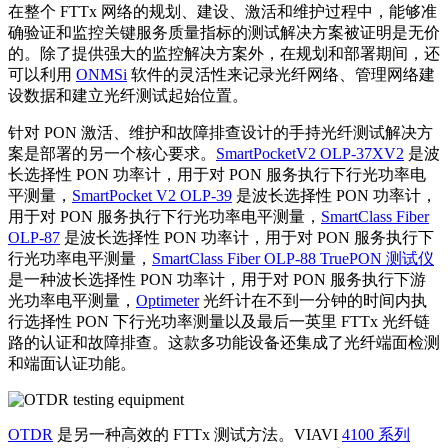
在整个 FTTx 网络的规划、建设、激活和维护过程中，能够准
确验证和监控关键服务质量指标的测试解决方案被证明是无价
的。除了提供强大的监控解决方案外，在规划和部署期间，还
可以利用
ONMSi
软件的灵活性来记录光纤网络、管理网络建
设数据和建立光纤测试起始位置。
针对 PON 激活、维护和故障排查设计的手持光纤测试解决方
案是部署的另一个核心要求。
SmartPocketV2 OLP-37XV2
是波
长选择性 PON 功率计，用于对 PON 服务执行下行光功率电
平测量，
SmartPocket V2 OLP-39
是波长选择性 PON 功率计，
用于对 PON 服务执行下行光功率电平测量，
SmartClass Fiber
OLP-87
是波长选择性 PON 功率计，用于对 PON 服务执行下
行光功率电平测量，
SmartClass Fiber OLP-88 TruePON 测试仪
是一种波长选择性 PON 功率计，用于对 PON 服务执行下游
光功率电平测量，
Optimeter
光纤计在不到一分钟的时间内执
行选择性 PON 下行光功率测量以及最后一英里 FTTx 光纤链
路的认证和故障排查。这款多功能设备还集成了光纤端面检测
和端面认证功能。
OTDR
是另一种高效的 FTTx 测试方法。VIAVI
4100 系列