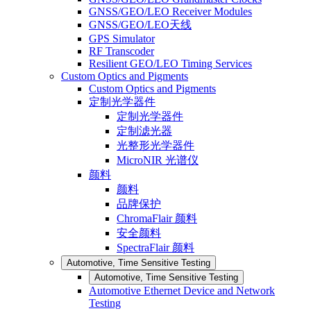
GNSS/GEO/LEO Receiver Modules
GNSS/GEO/LEO天线
GPS Simulator
RF Transcoder
Resilient GEO/LEO Timing Services
Custom Optics and Pigments
Custom Optics and Pigments
定制光学器件
定制光学器件
定制滤光器
光整形光学器件
MicroNIR 光谱仪
颜料
颜料
品牌保护
ChromaFlair 颜料
安全颜料
SpectraFlair 颜料
Automotive, Time Sensitive Testing
Automotive, Time Sensitive Testing
Automotive Ethernet Device and Network
Testing