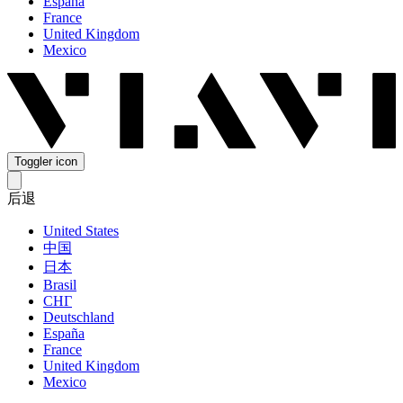
España
France
United Kingdom
Mexico
Toggler icon
后退
United States
中国
日本
Brasil
СНГ
Deutschland
España
France
United Kingdom
Mexico