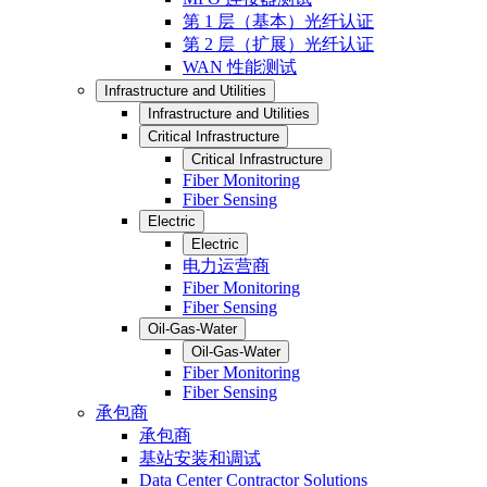
第 1 层（基本）光纤认证
第 2 层（扩展）光纤认证
WAN 性能测试
Infrastructure and Utilities
Infrastructure and Utilities
Critical Infrastructure
Critical Infrastructure
Fiber Monitoring
Fiber Sensing
Electric
Electric
电力运营商
Fiber Monitoring
Fiber Sensing
Oil-Gas-Water
Oil-Gas-Water
Fiber Monitoring
Fiber Sensing
承包商
承包商
基站安装和调试
Data Center Contractor Solutions