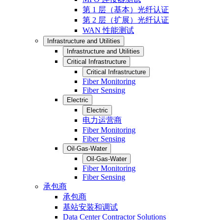
第 1 层（基本）光纤认证
第 2 层（扩展）光纤认证
WAN 性能测试
Infrastructure and Utilities
Infrastructure and Utilities
Critical Infrastructure
Critical Infrastructure
Fiber Monitoring
Fiber Sensing
Electric
Electric
电力运营商
Fiber Monitoring
Fiber Sensing
Oil-Gas-Water
Oil-Gas-Water
Fiber Monitoring
Fiber Sensing
承包商
承包商
基站安装和调试
Data Center Contractor Solutions