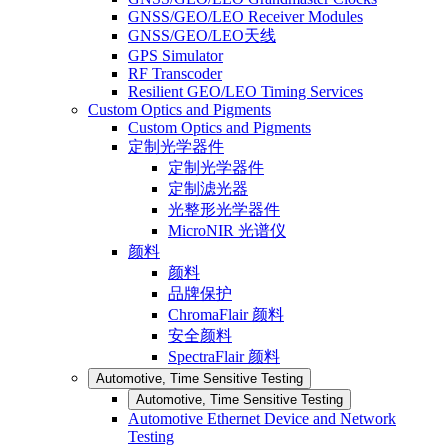
GNSS/GEO/LEO Receiver Modules
GNSS/GEO/LEO天线
GPS Simulator
RF Transcoder
Resilient GEO/LEO Timing Services
Custom Optics and Pigments
Custom Optics and Pigments
定制光学器件
定制光学器件
定制滤光器
光整形光学器件
MicroNIR 光谱仪
颜料
颜料
品牌保护
ChromaFlair 颜料
安全颜料
SpectraFlair 颜料
Automotive, Time Sensitive Testing
Automotive, Time Sensitive Testing
Automotive Ethernet Device and Network
Testing