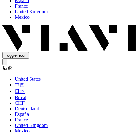
España
France
United Kingdom
Mexico
Toggler icon
后退
United States
中国
日本
Brasil
СНГ
Deutschland
España
France
United Kingdom
Mexico