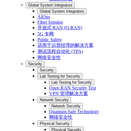
Global System Integrators
Global System Integrators
AIOps
Fiber Sensing
开放式 RAN (O-RAN)
5G 专网
Public Safety
适用于运营经理的解决方案
测试流程自动化 (TPA)
网络安全性
Security
Security
Lab Testing for Security
Lab Testing for Security
Open RAN Security Test
VPN 管理解决方案
Network Security
Network Security
Quantum-Safe Technology
网络安全性
Physical Security
Physical Security