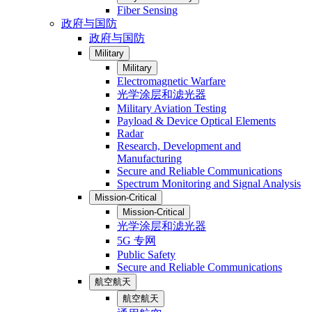
Fiber Sensing
政府与国防
政府与国防
Military
Military
Electromagnetic Warfare
光学涂层和滤光器
Military Aviation Testing
Payload & Device Optical Elements
Radar
Research, Development and
Manufacturing
Secure and Reliable Communications
Spectrum Monitoring and Signal Analysis
Mission-Critical
Mission-Critical
光学涂层和滤光器
5G 专网
Public Safety
Secure and Reliable Communications
航空航天
航空航天