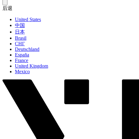
后退
United States
中国
日本
Brasil
СНГ
Deutschland
España
France
United Kingdom
Mexico