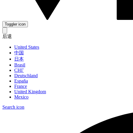
Toggler icon
后退
United States
中国
日本
Brasil
СНГ
Deutschland
España
France
United Kingdom
Mexico
Search icon