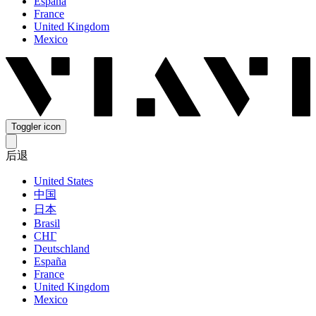
España
France
United Kingdom
Mexico
Toggler icon
后退
United States
中国
日本
Brasil
СНГ
Deutschland
España
France
United Kingdom
Mexico