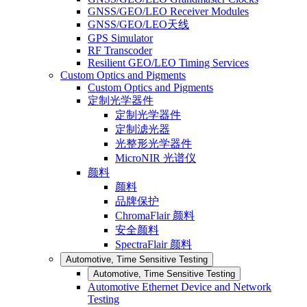
GNSS/GEO/LEO Receiver Modules
GNSS/GEO/LEO天线
GPS Simulator
RF Transcoder
Resilient GEO/LEO Timing Services
Custom Optics and Pigments
Custom Optics and Pigments
定制光学器件
定制光学器件
定制滤光器
光整形光学器件
MicroNIR 光谱仪
颜料
颜料
品牌保护
ChromaFlair 颜料
安全颜料
SpectraFlair 颜料
Automotive, Time Sensitive Testing
Automotive, Time Sensitive Testing
Automotive Ethernet Device and Network
Testing