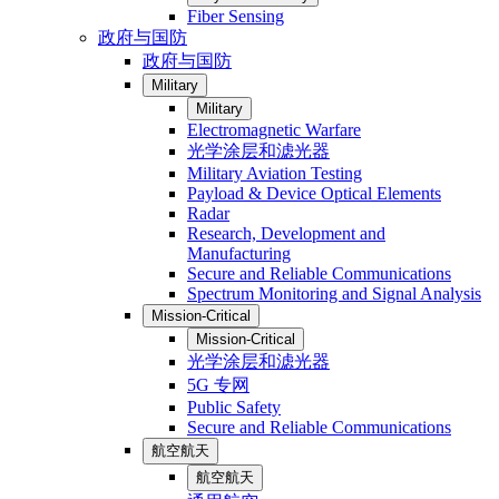
Fiber Sensing
政府与国防
政府与国防
Military
Military
Electromagnetic Warfare
光学涂层和滤光器
Military Aviation Testing
Payload & Device Optical Elements
Radar
Research, Development and
Manufacturing
Secure and Reliable Communications
Spectrum Monitoring and Signal Analysis
Mission-Critical
Mission-Critical
光学涂层和滤光器
5G 专网
Public Safety
Secure and Reliable Communications
航空航天
航空航天