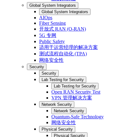
Global System Integrators
Global System Integrators
AIOps
Fiber Sensing
开放式 RAN (O-RAN)
5G 专网
Public Safety
适用于运营经理的解决方案
测试流程自动化 (TPA)
网络安全性
Security
Security
Lab Testing for Security
Lab Testing for Security
Open RAN Security Test
VPN 管理解决方案
Network Security
Network Security
Quantum-Safe Technology
网络安全性
Physical Security
Physical Security