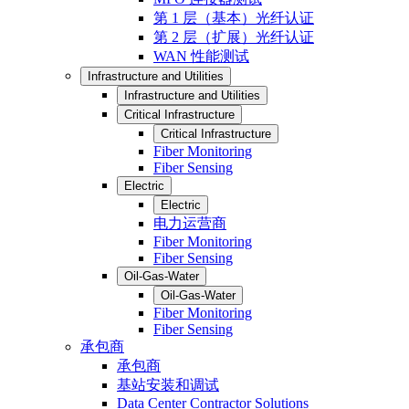
第 1 层（基本）光纤认证
第 2 层（扩展）光纤认证
WAN 性能测试
Infrastructure and Utilities
Infrastructure and Utilities
Critical Infrastructure
Critical Infrastructure
Fiber Monitoring
Fiber Sensing
Electric
Electric
电力运营商
Fiber Monitoring
Fiber Sensing
Oil-Gas-Water
Oil-Gas-Water
Fiber Monitoring
Fiber Sensing
承包商
承包商
基站安装和调试
Data Center Contractor Solutions