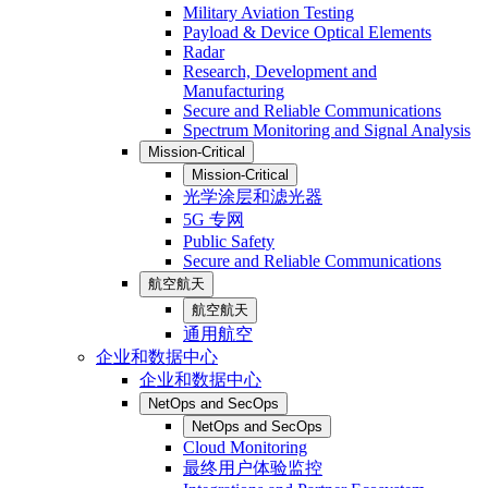
Military Aviation Testing
Payload & Device Optical Elements
Radar
Research, Development and
Manufacturing
Secure and Reliable Communications
Spectrum Monitoring and Signal Analysis
Mission-Critical
Mission-Critical
光学涂层和滤光器
5G 专网
Public Safety
Secure and Reliable Communications
航空航天
航空航天
通用航空
企业和数据中心
企业和数据中心
NetOps and SecOps
NetOps and SecOps
Cloud Monitoring
最终用户体验监控