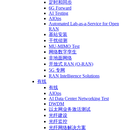
定时和同步
6G Forward
AI Testing
AIOps
Automated Lab-as-a-Service for Open
RAN
基站安装
干扰侦测
MU-MIMO Test
网络数字孪生
非地面网络
开放式 RAN (O-RAN)
5G 专网
RAN Intelligence Solutions
有线
有线
AIOps
AI Data Center Networking Test
DWDM
以太网业务激活测试
光纤建设
光纤监控
光纤网络解决方案