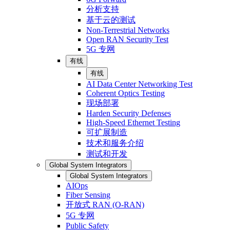
分析支持
基于云的测试
Non-Terrestrial Networks
Open RAN Security Test
5G 专网
有线
有线
AI Data Center Networking Test
Coherent Optics Testing
现场部署
Harden Security Defenses
High-Speed Ethernet Testing
可扩展制造
技术和服务介绍
测试和开发
Global System Integrators
Global System Integrators
AIOps
Fiber Sensing
开放式 RAN (O-RAN)
5G 专网
Public Safety