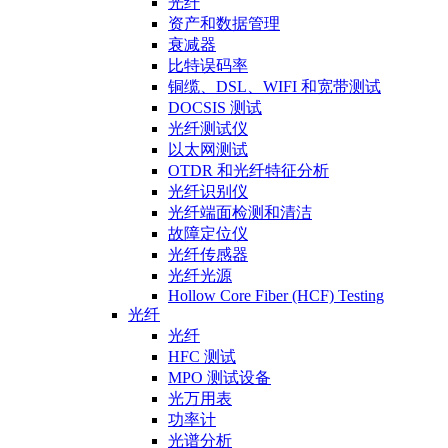
光纤
资产和数据管理
衰减器
比特误码率
铜缆、DSL、WIFI 和宽带测试
DOCSIS 测试
光纤测试仪
以太网测试
OTDR 和光纤特征分析
光纤识别仪
光纤端面检测和清洁
故障定位仪
光纤传感器
光纤光源
Hollow Core Fiber (HCF) Testing
光纤
光纤
HFC 测试
MPO 测试设备
光万用表
功率计
光谱分析