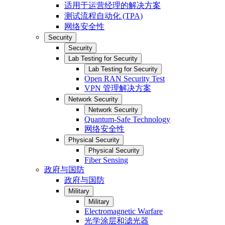
适用于运营经理的解决方案
测试流程自动化 (TPA)
网络安全性
Security
Security
Lab Testing for Security
Lab Testing for Security
Open RAN Security Test
VPN 管理解决方案
Network Security
Network Security
Quantum-Safe Technology
网络安全性
Physical Security
Physical Security
Fiber Sensing
政府与国防
政府与国防
Military
Military
Electromagnetic Warfare
光学涂层和滤光器