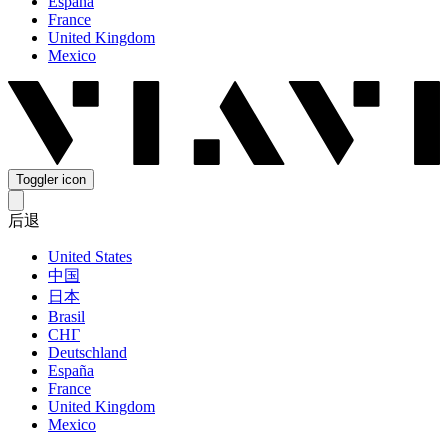
España
France
United Kingdom
Mexico
Toggler icon
后退
United States
中国
日本
Brasil
СНГ
Deutschland
España
France
United Kingdom
Mexico