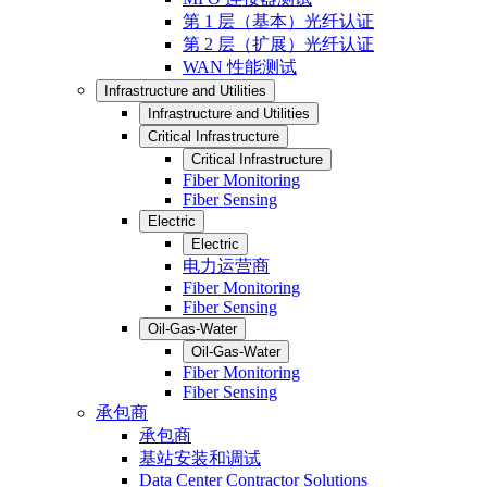
第 1 层（基本）光纤认证
第 2 层（扩展）光纤认证
WAN 性能测试
Infrastructure and Utilities
Infrastructure and Utilities
Critical Infrastructure
Critical Infrastructure
Fiber Monitoring
Fiber Sensing
Electric
Electric
电力运营商
Fiber Monitoring
Fiber Sensing
Oil-Gas-Water
Oil-Gas-Water
Fiber Monitoring
Fiber Sensing
承包商
承包商
基站安装和调试
Data Center Contractor Solutions