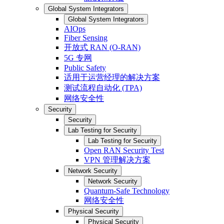
Global System Integrators
Global System Integrators
AIOps
Fiber Sensing
开放式 RAN (O-RAN)
5G 专网
Public Safety
适用于运营经理的解决方案
测试流程自动化 (TPA)
网络安全性
Security
Security
Lab Testing for Security
Lab Testing for Security
Open RAN Security Test
VPN 管理解决方案
Network Security
Network Security
Quantum-Safe Technology
网络安全性
Physical Security
Physical Security