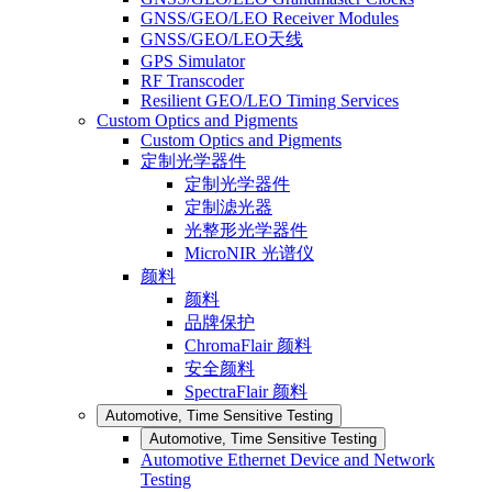
GNSS/GEO/LEO Receiver Modules
GNSS/GEO/LEO天线
GPS Simulator
RF Transcoder
Resilient GEO/LEO Timing Services
Custom Optics and Pigments
Custom Optics and Pigments
定制光学器件
定制光学器件
定制滤光器
光整形光学器件
MicroNIR 光谱仪
颜料
颜料
品牌保护
ChromaFlair 颜料
安全颜料
SpectraFlair 颜料
Automotive, Time Sensitive Testing
Automotive, Time Sensitive Testing
Automotive Ethernet Device and Network
Testing