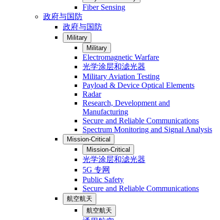
Fiber Sensing
政府与国防
政府与国防
Military
Military
Electromagnetic Warfare
光学涂层和滤光器
Military Aviation Testing
Payload & Device Optical Elements
Radar
Research, Development and
Manufacturing
Secure and Reliable Communications
Spectrum Monitoring and Signal Analysis
Mission-Critical
Mission-Critical
光学涂层和滤光器
5G 专网
Public Safety
Secure and Reliable Communications
航空航天
航空航天