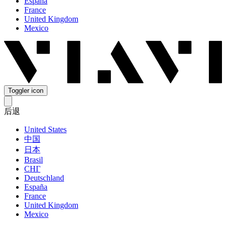
España
France
United Kingdom
Mexico
Toggler icon
后退
United States
中国
日本
Brasil
СНГ
Deutschland
España
France
United Kingdom
Mexico