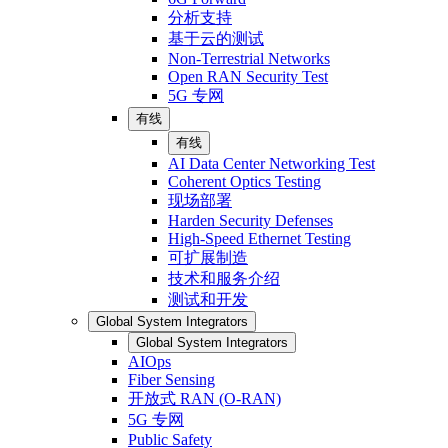
分析支持
基于云的测试
Non-Terrestrial Networks
Open RAN Security Test
5G 专网
有线
有线
AI Data Center Networking Test
Coherent Optics Testing
现场部署
Harden Security Defenses
High-Speed Ethernet Testing
可扩展制造
技术和服务介绍
测试和开发
Global System Integrators
Global System Integrators
AIOps
Fiber Sensing
开放式 RAN (O-RAN)
5G 专网
Public Safety