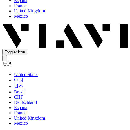
España
France
United Kingdom
Mexico
Toggler icon
后退
United States
中国
日本
Brasil
СНГ
Deutschland
España
France
United Kingdom
Mexico