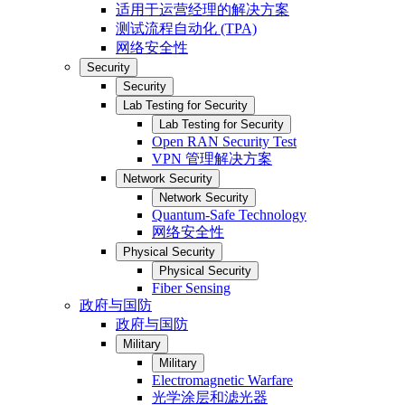
适用于运营经理的解决方案
测试流程自动化 (TPA)
网络安全性
Security
Security
Lab Testing for Security
Lab Testing for Security
Open RAN Security Test
VPN 管理解决方案
Network Security
Network Security
Quantum-Safe Technology
网络安全性
Physical Security
Physical Security
Fiber Sensing
政府与国防
政府与国防
Military
Military
Electromagnetic Warfare
光学涂层和滤光器