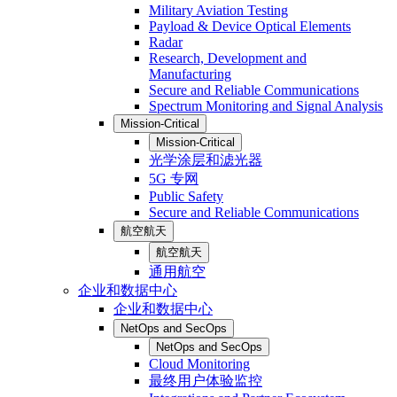
Military Aviation Testing
Payload & Device Optical Elements
Radar
Research, Development and
Manufacturing
Secure and Reliable Communications
Spectrum Monitoring and Signal Analysis
Mission-Critical
Mission-Critical
光学涂层和滤光器
5G 专网
Public Safety
Secure and Reliable Communications
航空航天
航空航天
通用航空
企业和数据中心
企业和数据中心
NetOps and SecOps
NetOps and SecOps
Cloud Monitoring
最终用户体验监控