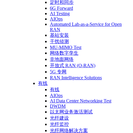
定时和同步
6G Forward
AI Testing
AIOps
Automated Lab-as-a-Service for Open
RAN
基站安装
干扰侦测
MU-MIMO Test
网络数字孪生
非地面网络
开放式 RAN (O-RAN)
5G 专网
RAN Intelligence Solutions
有线
有线
AIOps
AI Data Center Networking Test
DWDM
以太网业务激活测试
光纤建设
光纤监控
光纤网络解决方案