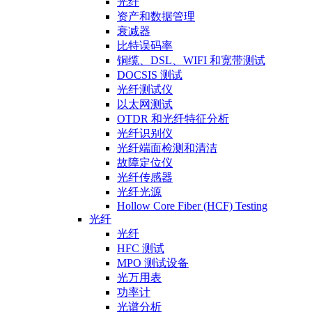
光纤
资产和数据管理
衰减器
比特误码率
铜缆、DSL、WIFI 和宽带测试
DOCSIS 测试
光纤测试仪
以太网测试
OTDR 和光纤特征分析
光纤识别仪
光纤端面检测和清洁
故障定位仪
光纤传感器
光纤光源
Hollow Core Fiber (HCF) Testing
光纤
光纤
HFC 测试
MPO 测试设备
光万用表
功率计
光谱分析