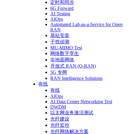
定时和同步
6G Forward
AI Testing
AIOps
Automated Lab-as-a-Service for Open
RAN
基站安装
干扰侦测
MU-MIMO Test
网络数字孪生
非地面网络
开放式 RAN (O-RAN)
5G 专网
RAN Intelligence Solutions
有线
有线
AIOps
AI Data Center Networking Test
DWDM
以太网业务激活测试
光纤建设
光纤监控
光纤网络解决方案