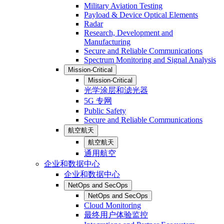
Military Aviation Testing
Payload & Device Optical Elements
Radar
Research, Development and
Manufacturing
Secure and Reliable Communications
Spectrum Monitoring and Signal Analysis
Mission-Critical
Mission-Critical
光学涂层和滤光器
5G 专网
Public Safety
Secure and Reliable Communications
航空航天
航空航天
通用航空
企业和数据中心
企业和数据中心
NetOps and SecOps
NetOps and SecOps
Cloud Monitoring
最终用户体验监控