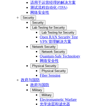
适用于运营经理的解决方案
测试流程自动化 (TPA)
网络安全性
Security
Security
Lab Testing for Security
Lab Testing for Security
Open RAN Security Test
VPN 管理解决方案
Network Security
Network Security
Quantum-Safe Technology
网络安全性
Physical Security
Physical Security
Fiber Sensing
政府与国防
政府与国防
Military
Military
Electromagnetic Warfare
光学涂层和滤光器