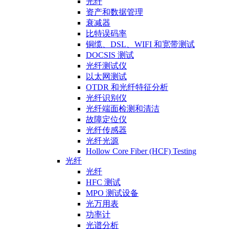
光纤
资产和数据管理
衰减器
比特误码率
铜缆、DSL、WIFI 和宽带测试
DOCSIS 测试
光纤测试仪
以太网测试
OTDR 和光纤特征分析
光纤识别仪
光纤端面检测和清洁
故障定位仪
光纤传感器
光纤光源
Hollow Core Fiber (HCF) Testing
光纤
光纤
HFC 测试
MPO 测试设备
光万用表
功率计
光谱分析