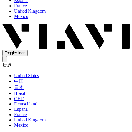
España
France
United Kingdom
Mexico
Toggler icon
后退
United States
中国
日本
Brasil
СНГ
Deutschland
España
France
United Kingdom
Mexico