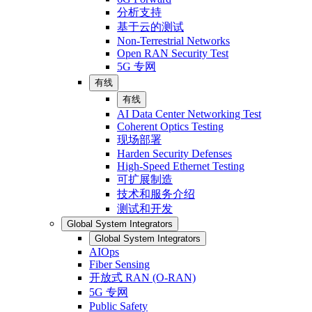
分析支持
基于云的测试
Non-Terrestrial Networks
Open RAN Security Test
5G 专网
有线
有线
AI Data Center Networking Test
Coherent Optics Testing
现场部署
Harden Security Defenses
High-Speed Ethernet Testing
可扩展制造
技术和服务介绍
测试和开发
Global System Integrators
Global System Integrators
AIOps
Fiber Sensing
开放式 RAN (O-RAN)
5G 专网
Public Safety