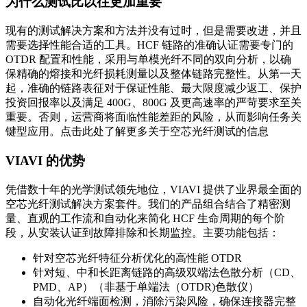
为什么测试比以往更加重要
现有的测试解决方案和方法并没有过时，但是需要改进，并且
需要选择性能合适的工具。HCF 链路的准确认证需要专门的
OTDR 配置和性能，采用与单模光纤不同的双向分析，以确
保精确的熔接和光纤损耗测量以及整体链路完整性。从第一天
起，准确的链路表征对于保证性能、最大限度减少返工、保护
投资回报率以及满足 400G、800G 及更高速率的严苛要求至关
重要。否则，运营商将面临性能差距的风险，从而影响任务关
键型应用。点击此处了解更多关于空芯光纤测试的信息
VIAVI 的优势
凭借数十年的光学测试领先地位，VIAVI 提供了业界最全面的
空芯光纤测试解决方案套件。我们的产品组合结合了精密测
量、直观的工作流和自动化来简化 HCF 生命周期的每个阶
段，从安装认证到故障排除和长期监控。主要功能包括：
针对空芯光纤特征分析优化的高性能 OTDR
针对短、中和长距离链路的高级双端法色散分析（CD、
PMD、AP）（非基于单端法（OTDR)色散仪）
自动化光纤端面检测，消除污染风险，确保连接器完整