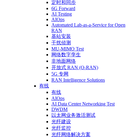
定时和同步
6G Forward
AI Testing
AIOps
Automated Lab-as-a-Service for Open
RAN
基站安装
干扰侦测
MU-MIMO Test
网络数字孪生
非地面网络
开放式 RAN (O-RAN)
5G 专网
RAN Intelligence Solutions
有线
有线
AIOps
AI Data Center Networking Test
DWDM
以太网业务激活测试
光纤建设
光纤监控
光纤网络解决方案