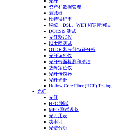
光纤
资产和数据管理
衰减器
比特误码率
铜缆、DSL、WIFI 和宽带测试
DOCSIS 测试
光纤测试仪
以太网测试
OTDR 和光纤特征分析
光纤识别仪
光纤端面检测和清洁
故障定位仪
光纤传感器
光纤光源
Hollow Core Fiber (HCF) Testing
光纤
光纤
HFC 测试
MPO 测试设备
光万用表
功率计
光谱分析