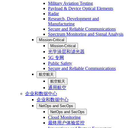
Military Aviation Testing
Payload & Device Optical Elements
Radar
Research, Development and
Manufacturing
Secure and Reliable Communications
Spectrum Monitoring and Signal Analysis
Mission-Critical
Mission-Critical
光学涂层和滤光器
5G 专网
Public Safety
Secure and Reliable Communications
航空航天
航空航天
通用航空
企业和数据中心
企业和数据中心
NetOps and SecOps
NetOps and SecOps
Cloud Monitoring
最终用户体验监控