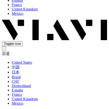
España
France
United Kingdom
Mexico
Toggler icon
后退
United States
中国
日本
Brasil
СНГ
Deutschland
España
France
United Kingdom
Mexico