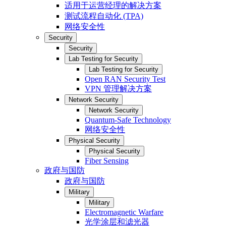
适用于运营经理的解决方案
测试流程自动化 (TPA)
网络安全性
Security
Security
Lab Testing for Security
Lab Testing for Security
Open RAN Security Test
VPN 管理解决方案
Network Security
Network Security
Quantum-Safe Technology
网络安全性
Physical Security
Physical Security
Fiber Sensing
政府与国防
政府与国防
Military
Military
Electromagnetic Warfare
光学涂层和滤光器