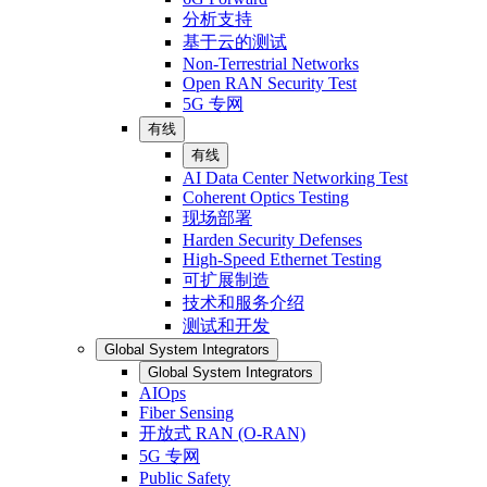
分析支持
基于云的测试
Non-Terrestrial Networks
Open RAN Security Test
5G 专网
有线
有线
AI Data Center Networking Test
Coherent Optics Testing
现场部署
Harden Security Defenses
High-Speed Ethernet Testing
可扩展制造
技术和服务介绍
测试和开发
Global System Integrators
Global System Integrators
AIOps
Fiber Sensing
开放式 RAN (O-RAN)
5G 专网
Public Safety