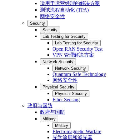
适用于运营经理的解决方案
测试流程自动化 (TPA)
网络安全性
Security
Security
Lab Testing for Security
Lab Testing for Security
Open RAN Security Test
VPN 管理解决方案
Network Security
Network Security
Quantum-Safe Technology
网络安全性
Physical Security
Physical Security
Fiber Sensing
政府与国防
政府与国防
Military
Military
Electromagnetic Warfare
光学涂层和滤光器