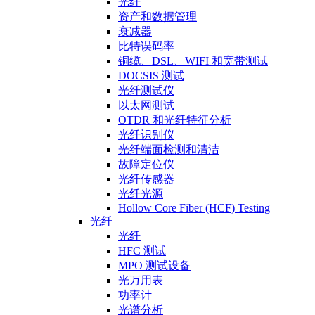
光纤
资产和数据管理
衰减器
比特误码率
铜缆、DSL、WIFI 和宽带测试
DOCSIS 测试
光纤测试仪
以太网测试
OTDR 和光纤特征分析
光纤识别仪
光纤端面检测和清洁
故障定位仪
光纤传感器
光纤光源
Hollow Core Fiber (HCF) Testing
光纤
光纤
HFC 测试
MPO 测试设备
光万用表
功率计
光谱分析