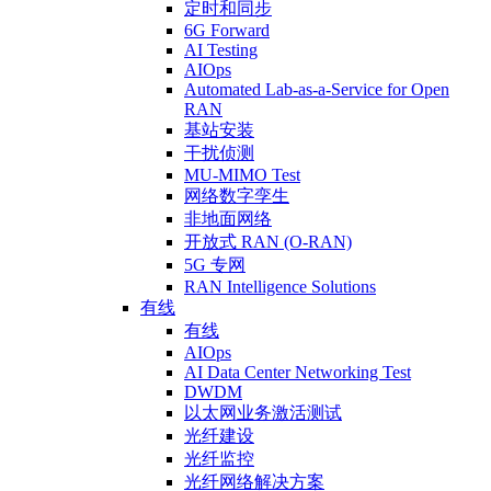
定时和同步
6G Forward
AI Testing
AIOps
Automated Lab-as-a-Service for Open
RAN
基站安装
干扰侦测
MU-MIMO Test
网络数字孪生
非地面网络
开放式 RAN (O-RAN)
5G 专网
RAN Intelligence Solutions
有线
有线
AIOps
AI Data Center Networking Test
DWDM
以太网业务激活测试
光纤建设
光纤监控
光纤网络解决方案