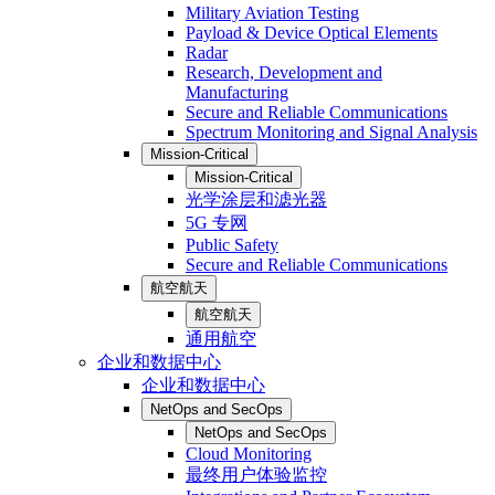
Military Aviation Testing
Payload & Device Optical Elements
Radar
Research, Development and
Manufacturing
Secure and Reliable Communications
Spectrum Monitoring and Signal Analysis
Mission-Critical
Mission-Critical
光学涂层和滤光器
5G 专网
Public Safety
Secure and Reliable Communications
航空航天
航空航天
通用航空
企业和数据中心
企业和数据中心
NetOps and SecOps
NetOps and SecOps
Cloud Monitoring
最终用户体验监控