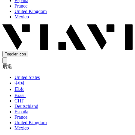
España
France
United Kingdom
Mexico
Toggler icon
后退
United States
中国
日本
Brasil
СНГ
Deutschland
España
France
United Kingdom
Mexico