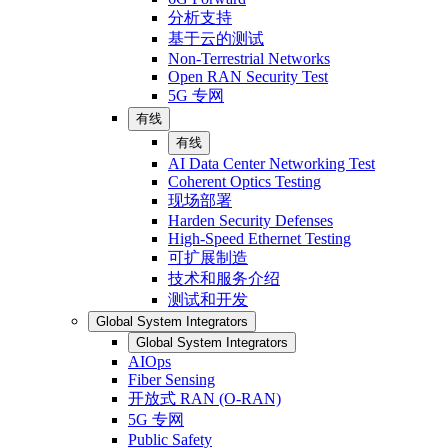
分析支持
基于云的测试
Non-Terrestrial Networks
Open RAN Security Test
5G 专网
有线
有线
AI Data Center Networking Test
Coherent Optics Testing
现场部署
Harden Security Defenses
High-Speed Ethernet Testing
可扩展制造
技术和服务介绍
测试和开发
Global System Integrators
Global System Integrators
AIOps
Fiber Sensing
开放式 RAN (O-RAN)
5G 专网
Public Safety