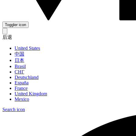
Toggler icon
后退
United States
中国
日本
Brasil
СНГ
Deutschland
España
France
United Kingdom
Mexico
Search icon