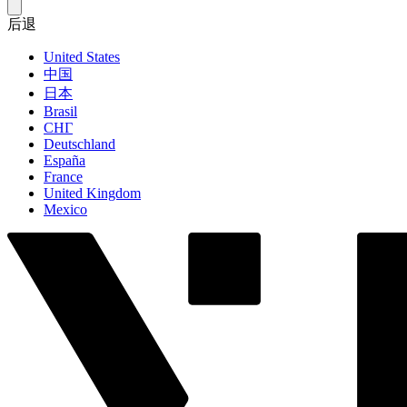
后退
United States
中国
日本
Brasil
СНГ
Deutschland
España
France
United Kingdom
Mexico