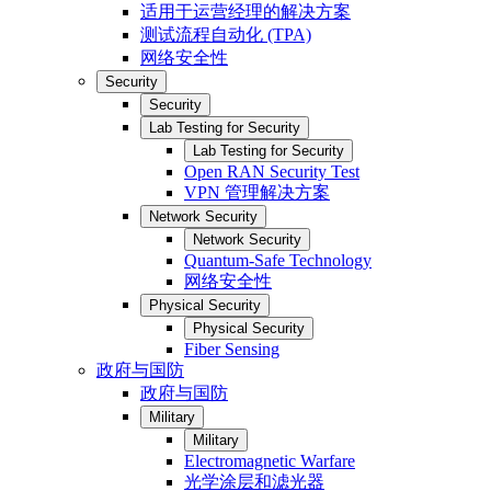
适用于运营经理的解决方案
测试流程自动化 (TPA)
网络安全性
Security
Security
Lab Testing for Security
Lab Testing for Security
Open RAN Security Test
VPN 管理解决方案
Network Security
Network Security
Quantum-Safe Technology
网络安全性
Physical Security
Physical Security
Fiber Sensing
政府与国防
政府与国防
Military
Military
Electromagnetic Warfare
光学涂层和滤光器