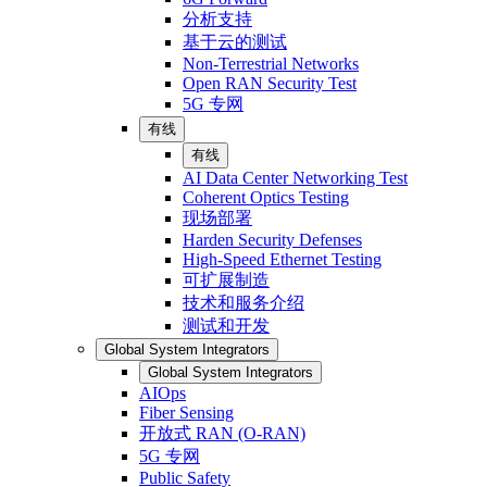
分析支持
基于云的测试
Non-Terrestrial Networks
Open RAN Security Test
5G 专网
有线
有线
AI Data Center Networking Test
Coherent Optics Testing
现场部署
Harden Security Defenses
High-Speed Ethernet Testing
可扩展制造
技术和服务介绍
测试和开发
Global System Integrators
Global System Integrators
AIOps
Fiber Sensing
开放式 RAN (O-RAN)
5G 专网
Public Safety