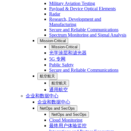
Military Aviation Testing
Payload & Device Optical Elements
Radar
Research, Development and
Manufacturing
Secure and Reliable Communications
Spectrum Monitoring and Signal Analysis
Mission-Critical
Mission-Critical
光学涂层和滤光器
5G 专网
Public Safety
Secure and Reliable Communications
航空航天
航空航天
通用航空
企业和数据中心
企业和数据中心
NetOps and SecOps
NetOps and SecOps
Cloud Monitoring
最终用户体验监控