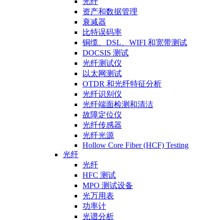
光纤
资产和数据管理
衰减器
比特误码率
铜缆、DSL、WIFI 和宽带测试
DOCSIS 测试
光纤测试仪
以太网测试
OTDR 和光纤特征分析
光纤识别仪
光纤端面检测和清洁
故障定位仪
光纤传感器
光纤光源
Hollow Core Fiber (HCF) Testing
光纤
光纤
HFC 测试
MPO 测试设备
光万用表
功率计
光谱分析