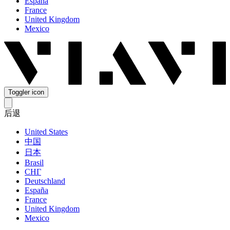
España
France
United Kingdom
Mexico
Toggler icon
后退
United States
中国
日本
Brasil
СНГ
Deutschland
España
France
United Kingdom
Mexico