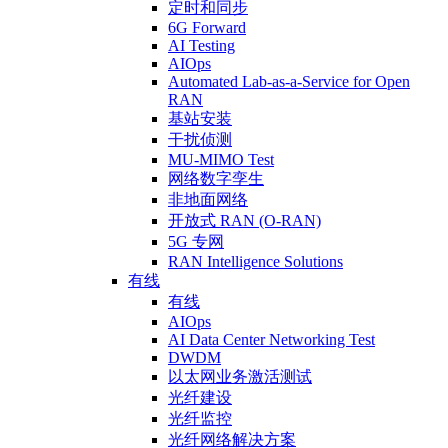
定时和同步
6G Forward
AI Testing
AIOps
Automated Lab-as-a-Service for Open
RAN
基站安装
干扰侦测
MU-MIMO Test
网络数字孪生
非地面网络
开放式 RAN (O-RAN)
5G 专网
RAN Intelligence Solutions
有线
有线
AIOps
AI Data Center Networking Test
DWDM
以太网业务激活测试
光纤建设
光纤监控
光纤网络解决方案