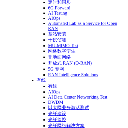
定时和同步
6G Forward
AI Testing
AIOps
Automated Lab-as-a-Service for Open
RAN
基站安装
干扰侦测
MU-MIMO Test
网络数字孪生
非地面网络
开放式 RAN (O-RAN)
5G 专网
RAN Intelligence Solutions
有线
有线
AIOps
AI Data Center Networking Test
DWDM
以太网业务激活测试
光纤建设
光纤监控
光纤网络解决方案