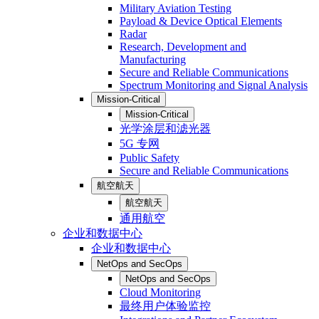
Military Aviation Testing
Payload & Device Optical Elements
Radar
Research, Development and
Manufacturing
Secure and Reliable Communications
Spectrum Monitoring and Signal Analysis
Mission-Critical
Mission-Critical
光学涂层和滤光器
5G 专网
Public Safety
Secure and Reliable Communications
航空航天
航空航天
通用航空
企业和数据中心
企业和数据中心
NetOps and SecOps
NetOps and SecOps
Cloud Monitoring
最终用户体验监控