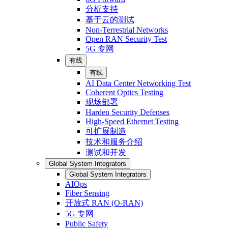
分析支持
基于云的测试
Non-Terrestrial Networks
Open RAN Security Test
5G 专网
有线
有线
AI Data Center Networking Test
Coherent Optics Testing
现场部署
Harden Security Defenses
High-Speed Ethernet Testing
可扩展制造
技术和服务介绍
测试和开发
Global System Integrators
Global System Integrators
AIOps
Fiber Sensing
开放式 RAN (O-RAN)
5G 专网
Public Safety