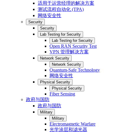
适用于运营经理的解决方案
测试流程自动化 (TPA)
网络安全性
Security
Security
Lab Testing for Security
Lab Testing for Security
Open RAN Security Test
VPN 管理解决方案
Network Security
Network Security
Quantum-Safe Technology
网络安全性
Physical Security
Physical Security
Fiber Sensing
政府与国防
政府与国防
Military
Military
Electromagnetic Warfare
光学涂层和滤光器