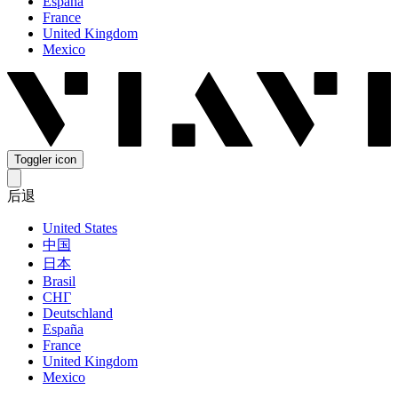
España
France
United Kingdom
Mexico
Toggler icon
后退
United States
中国
日本
Brasil
СНГ
Deutschland
España
France
United Kingdom
Mexico