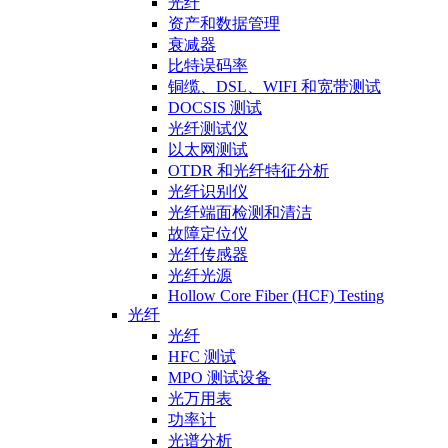
光纤
资产和数据管理
衰减器
比特误码率
铜缆、DSL、WIFI 和宽带测试
DOCSIS 测试
光纤测试仪
以太网测试
OTDR 和光纤特征分析
光纤识别仪
光纤端面检测和清洁
故障定位仪
光纤传感器
光纤光源
Hollow Core Fiber (HCF) Testing
光纤
光纤
HFC 测试
MPO 测试设备
光万用表
功率计
光谱分析