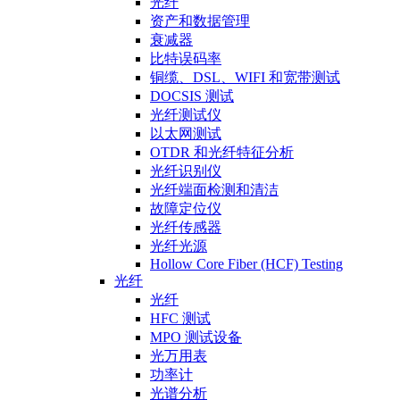
光纤
资产和数据管理
衰减器
比特误码率
铜缆、DSL、WIFI 和宽带测试
DOCSIS 测试
光纤测试仪
以太网测试
OTDR 和光纤特征分析
光纤识别仪
光纤端面检测和清洁
故障定位仪
光纤传感器
光纤光源
Hollow Core Fiber (HCF) Testing
光纤
光纤
HFC 测试
MPO 测试设备
光万用表
功率计
光谱分析