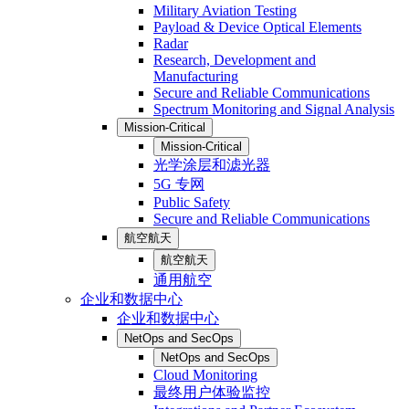
Military Aviation Testing
Payload & Device Optical Elements
Radar
Research, Development and
Manufacturing
Secure and Reliable Communications
Spectrum Monitoring and Signal Analysis
Mission-Critical
Mission-Critical
光学涂层和滤光器
5G 专网
Public Safety
Secure and Reliable Communications
航空航天
航空航天
通用航空
企业和数据中心
企业和数据中心
NetOps and SecOps
NetOps and SecOps
Cloud Monitoring
最终用户体验监控