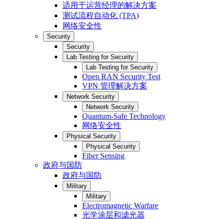
适用于运营经理的解决方案
测试流程自动化 (TPA)
网络安全性
Security
Security
Lab Testing for Security
Lab Testing for Security
Open RAN Security Test
VPN 管理解决方案
Network Security
Network Security
Quantum-Safe Technology
网络安全性
Physical Security
Physical Security
Fiber Sensing
政府与国防
政府与国防
Military
Military
Electromagnetic Warfare
光学涂层和滤光器