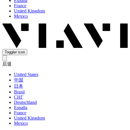
España
France
United Kingdom
Mexico
Toggler icon
后退
United States
中国
日本
Brasil
СНГ
Deutschland
España
France
United Kingdom
Mexico