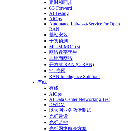
定时和同步
6G Forward
AI Testing
AIOps
Automated Lab-as-a-Service for Open
RAN
基站安装
干扰侦测
MU-MIMO Test
网络数字孪生
非地面网络
开放式 RAN (O-RAN)
5G 专网
RAN Intelligence Solutions
有线
有线
AIOps
AI Data Center Networking Test
DWDM
以太网业务激活测试
光纤建设
光纤监控
光纤网络解决方案