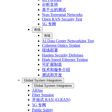
分析支持
基于云的测试
Non-Terrestrial Networks
Open RAN Security Test
5G 专网
有线
有线
AI Data Center Networking Test
Coherent Optics Testing
现场部署
Harden Security Defenses
High-Speed Ethernet Testing
可扩展制造
技术和服务介绍
测试和开发
Global System Integrators
Global System Integrators
AIOps
Fiber Sensing
开放式 RAN (O-RAN)
5G 专网
Public Safety