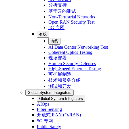
分析支持
基于云的测试
Non-Terrestrial Networks
Open RAN Security Test
5G 专网
有线
有线
AI Data Center Networking Test
Coherent Optics Testing
现场部署
Harden Security Defenses
High-Speed Ethernet Testing
可扩展制造
技术和服务介绍
测试和开发
Global System Integrators
Global System Integrators
AIOps
Fiber Sensing
开放式 RAN (O-RAN)
5G 专网
Public Safety