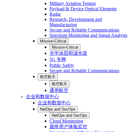
Military Aviation Testing
Payload & Device Optical Elements
Radar
Research, Development and
Manufacturing
Secure and Reliable Communications
Spectrum Monitoring and Signal Analysis
Mission-Critical
Mission-Critical
光学涂层和滤光器
5G 专网
Public Safety
Secure and Reliable Communications
航空航天
航空航天
通用航空
企业和数据中心
企业和数据中心
NetOps and SecOps
NetOps and SecOps
Cloud Monitoring
最终用户体验监控