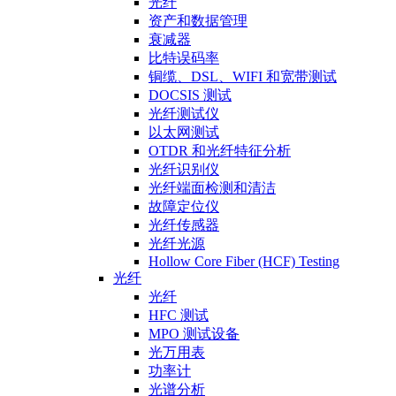
光纤
资产和数据管理
衰减器
比特误码率
铜缆、DSL、WIFI 和宽带测试
DOCSIS 测试
光纤测试仪
以太网测试
OTDR 和光纤特征分析
光纤识别仪
光纤端面检测和清洁
故障定位仪
光纤传感器
光纤光源
Hollow Core Fiber (HCF) Testing
光纤
光纤
HFC 测试
MPO 测试设备
光万用表
功率计
光谱分析