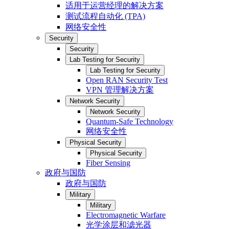
适用于运营经理的解决方案
测试流程自动化 (TPA)
网络安全性
Security
Security
Lab Testing for Security
Lab Testing for Security
Open RAN Security Test
VPN 管理解决方案
Network Security
Network Security
Quantum-Safe Technology
网络安全性
Physical Security
Physical Security
Fiber Sensing
政府与国防
政府与国防
Military
Military
Electromagnetic Warfare
光学涂层和滤光器