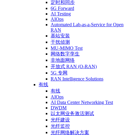
定时和同步
6G Forward
AI Testing
AIOps
Automated Lab-as-a-Service for Open
RAN
基站安装
干扰侦测
MU-MIMO Test
网络数字孪生
非地面网络
开放式 RAN (O-RAN)
5G 专网
RAN Intelligence Solutions
有线
有线
AIOps
AI Data Center Networking Test
DWDM
以太网业务激活测试
光纤建设
光纤监控
光纤网络解决方案