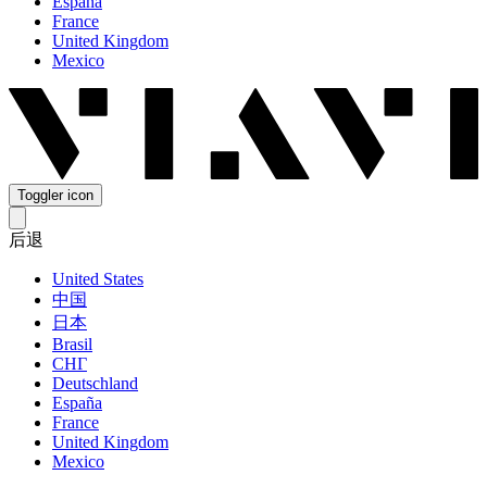
España
France
United Kingdom
Mexico
Toggler icon
后退
United States
中国
日本
Brasil
СНГ
Deutschland
España
France
United Kingdom
Mexico