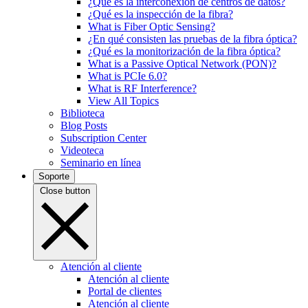
¿Qué es la interconexión de centros de datos?
¿Qué es la inspección de la fibra?
What is Fiber Optic Sensing?
¿En qué consisten las pruebas de la fibra óptica?
¿Qué es la monitorización de la fibra óptica?
What is a Passive Optical Network (PON)?
What is PCIe 6.0?
What is RF Interference?
View All Topics
Biblioteca
Blog Posts
Subscription Center
Videoteca
Seminario en línea
Soporte
Close button
Atención al cliente
Atención al cliente
Portal de clientes
Atención al cliente