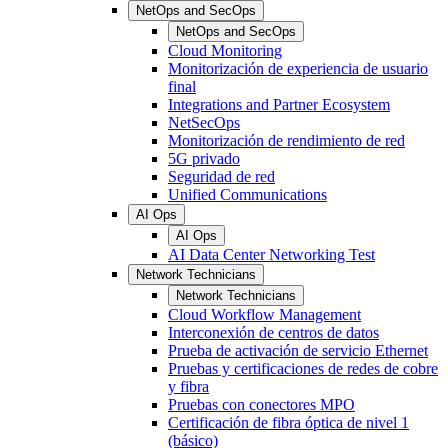
NetOps and SecOps
NetOps and SecOps
Cloud Monitoring
Monitorización de experiencia de usuario
final
Integrations and Partner Ecosystem
NetSecOps
Monitorización de rendimiento de red
5G privado
Seguridad de red
Unified Communications
AI Ops
AI Ops
AI Data Center Networking Test
Network Technicians
Network Technicians
Cloud Workflow Management
Interconexión de centros de datos
Prueba de activación de servicio Ethernet
Pruebas y certificaciones de redes de cobre
y fibra
Pruebas con conectores MPO
Certificación de fibra óptica de nivel 1
(básico)