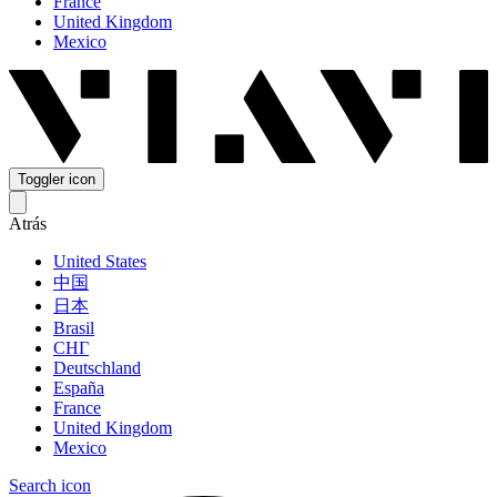
France
United Kingdom
Mexico
Toggler icon
Atrás
United States
中国
日本
Brasil
СНГ
Deutschland
España
France
United Kingdom
Mexico
Search icon