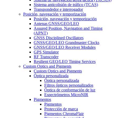
Sistema anticolisión de tráfico (TCAS)
Transpondedor e interrogador
Posición, navegación y temporización
Posición, navegación y temporización
Antenas GNSS/GEO/LEO
Assured Position, Navigation and Timing
(APNT)
GNSS Disciplined Oscillators
GNSS/GEO/LEO Grandmaster Clocks
GNSS/GEO/LEO Receiver Modules
GPS Simulator
RF Transcoder
Resilient GEO/LEO Timing Services
Custom Optics and Pigments
Custom Optics and Pigments
Óptica personalizada
Óptica personalizada
Filtros ópticos personalizados
Óptica de conformación de luz
Espectrómetros MicroNIR
Pigmentos
Pigmentos
Protección de marca
Pigmentos ChromaFlair