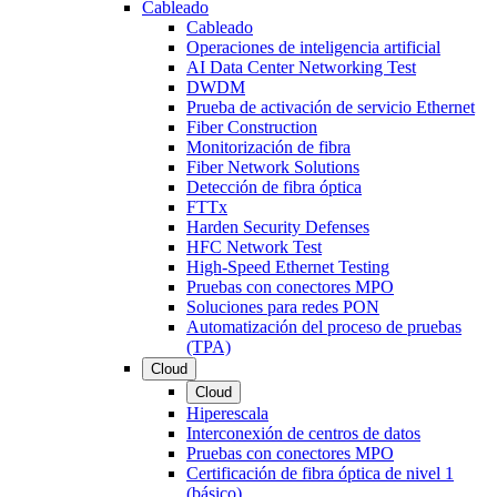
Cableado
Cableado
Operaciones de inteligencia artificial
AI Data Center Networking Test
DWDM
Prueba de activación de servicio Ethernet
Fiber Construction
Monitorización de fibra
Fiber Network Solutions
Detección de fibra óptica
FTTx
Harden Security Defenses
HFC Network Test
High-Speed Ethernet Testing
Pruebas con conectores MPO
Soluciones para redes PON
Automatización del proceso de pruebas
(TPA)
Cloud
Cloud
Hiperescala
Interconexión de centros de datos
Pruebas con conectores MPO
Certificación de fibra óptica de nivel 1
(básico)