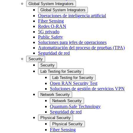
Global System Integrators
Global System Integrators
Operaciones de inteligencia artificial
Fiber Sensing
Redes O-RAN
5G privado
Public Safety
Soluciones para jefes de operaciones
Automatización del proceso de pruebas (TPA)
Seguridad de red
Security
Security
Lab Testing for Security
Lab Testing for Security
Open RAN Security Test
Soluciones de gestión de servicios VPN
Network Security
Network Security
Quantum-Safe Technology
Seguridad de red
Physical Security
Physical Security
Fiber Sensing