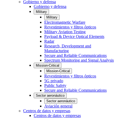
Gobierno y defensa
Gobierno y defensa
Military
Military
Electromagnetic Warfare
Revestimientos y filtros ópticos
Military Aviation Testing
Payload & Device Optical Elements
Radar
Research, Development and
Manufacturing
Secure and Reliable Communications
Spectrum Monitoring and Signal Analysis
Mission-Critical
Mission-Critical
Revestimientos y filtros ópticos
5G privado
Public Safety
Secure and Reliable Communications
Sector aeronáutico
Sector aeronáutico
Aviación general
Centros de datos y empresas
Centros de datos y empresas