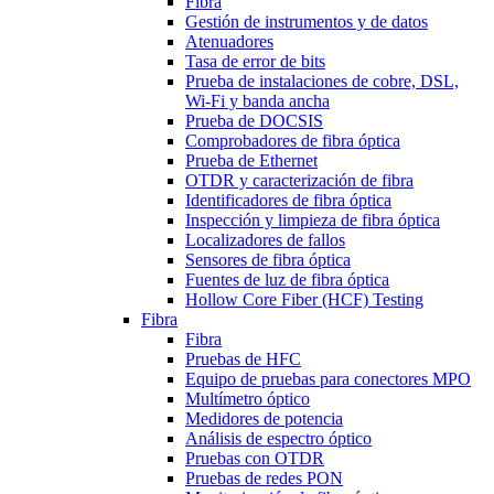
Fibra
Gestión de instrumentos y de datos
Atenuadores
Tasa de error de bits
Prueba de instalaciones de cobre, DSL,
Wi-Fi y banda ancha
Prueba de DOCSIS
Comprobadores de fibra óptica
Prueba de Ethernet
OTDR y caracterización de fibra
Identificadores de fibra óptica
Inspección y limpieza de fibra óptica
Localizadores de fallos
Sensores de fibra óptica
Fuentes de luz de fibra óptica
Hollow Core Fiber (HCF) Testing
Fibra
Fibra
Pruebas de HFC
Equipo de pruebas para conectores MPO
Multímetro óptico
Medidores de potencia
Análisis de espectro óptico
Pruebas con OTDR
Pruebas de redes PON