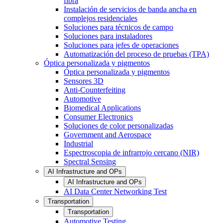
fibra
Instalación de servicios de banda ancha en
complejos residenciales
Soluciones para técnicos de campo
Soluciones para instaladores
Soluciones para jefes de operaciones
Automatización del proceso de pruebas (TPA)
Óptica personalizada y pigmentos
Óptica personalizada y pigmentos
Sensores 3D
Anti-Counterfeiting
Automotive
Biomedical Applications
Consumer Electronics
Soluciones de color personalizadas
Government and Aerospace
Industrial
Espectroscopia de infrarrojo cercano (NIR)
Spectral Sensing
AI Infrastructure and OPs
AI Infrastructure and OPs
AI Data Center Networking Test
Transportation
Transportation
Automotive Testing