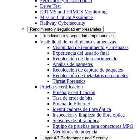
Ferrocarril y misión crítica
Drive Test
ERTMS and FRMCS Monitoring
Mission Critical Assurance
Railway Cybersecurity
Rendimiento y seguridad empresariales
Rendimiento y seguridad empresariales
Visibilidad de rendimiento y amenazas
Visibilidad de rendimiento y amenazas
Experiencia del usuario final
Recolección de flujo enriquecido
Análisis de paquetes
Recolección de captura de paquetes
Recolección de metadatos de paquetes
Threat Forensics
Prueba y certificación
Prueba y certificación
Tasa de error de bits
Prueba de Ethernet
Identificadores de fibra óptica
Inspección y limpieza de fibra óptica
Sensores de fibra óptica
Equipo de pruebas para conectores MPO
Medidores de potencia
Layer 4-7 Performance and Security