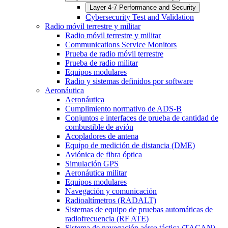
Layer 4-7 Performance and Security
Cybersecurity Test and Validation
Radio móvil terrestre y militar
Radio móvil terrestre y militar
Communications Service Monitors
Prueba de radio móvil terrestre
Prueba de radio militar
Equipos modulares
Radio y sistemas definidos por software
Aeronáutica
Aeronáutica
Cumplimiento normativo de ADS-B
Conjuntos e interfaces de prueba de cantidad de
combustible de avión
Acopladores de antena
Equipo de medición de distancia (DME)
Aviónica de fibra óptica
Simulación GPS
Aeronáutica militar
Equipos modulares
Navegación y comunicación
Radioaltímetros (RADALT)
Sistemas de equipo de pruebas automáticas de
radiofrecuencia (RF ATE)
Sistema de navegación aérea táctica (TACAN)