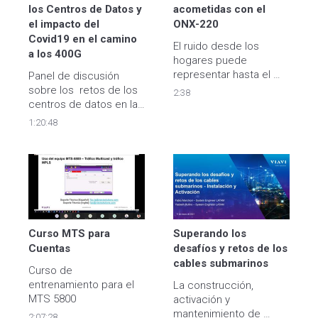
los Centros de Datos y 
acometidas con el 
el impacto del 
ONX-220
Covid19 en el camino 
El ruido desde los 
a los 400G
hogares puede 
representar hasta el 
Panel de discusión 
70% del ruido de la red 
sobre los  retos de los 
2:38
HFC por lo que la 
centros de datos en la 
búsqueda y eliminación 
actualidad.
1:20:48
de ruido desde las 
acometidas mejora 
significativamente la 
calidad de los servicios 
bidireccionales y la 
satisfacción de clientes
Curso MTS para 
Superando los 
Cuentas 
desafíos y retos de los 
cables submarinos
Curso de 
entrenamiento para el 
La construcción, 
MTS 5800
activación y 
mantenimiento de 
2:07:28