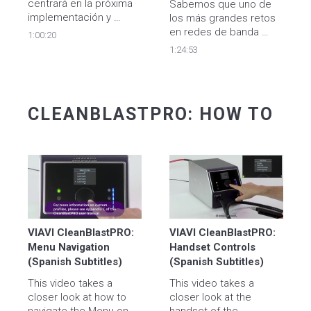
centrará en la próxima 
Sabemos que uno de 
implementación y 
los más grandes retos 
despliegue de 400GE 
en redes de banda 
1:00:20
que proporcionará una 
ancha es garantizar que 
1:24:53
serie de beneficios 
el WiFi tenga una alta 
para todas las 
calidad, al igual que la 
industrias, aplicable en 
red de acceso que 
redes centrales, 
llega a los hogares. 
CLEANBLASTPRO: HOW TO
interconexión de 
centros de datos y 
transporte de movilidad, 
incluido 5G.
VIAVI CleanBlastPRO: 
VIAVI CleanBlastPRO: 
Menu Navigation 
Handset Controls 
(Spanish Subtitles)
(Spanish Subtitles)
This video takes a 
This video takes a 
closer look at how to 
closer look at the 