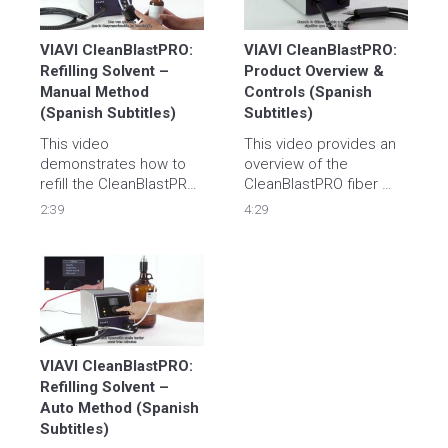
www.viavisolutions.com/cleanblastpro
VIAVI CleanBlastPRO: 
VIAVI CleanBlastPRO: 
Refilling Solvent – 
Product Overview & 
Manual Method 
Controls (Spanish 
(Spanish Subtitles)
Subtitles)
This video 
This video provides an 
demonstrates how to 
overview of the 
refill the CleanBlastPRO 
CleanBlastPRO fiber 
with solvent using a 
optic end-face cleaning 
2:39
4:29
manual method For 
system., including the 
more information, visit 
basic controls, features 
www.viavisolutions.com/cleanblastpro
and connections. For 
more information, visit 
www.viavisolutions.com/clean
VIAVI CleanBlastPRO: 
Refilling Solvent – 
Auto Method (Spanish 
Subtitles)