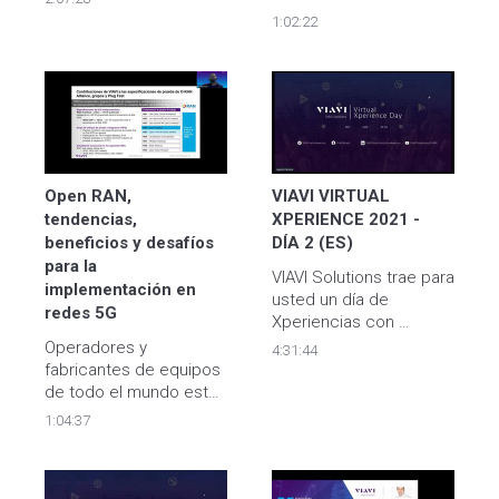
redes de cable 
1:02:22
submarino presenta 
desafíos y retos.
Open RAN, 
VIAVI VIRTUAL 
tendencias, 
XPERIENCE 2021 - 
beneficios y desafíos 
DÍA 2 (ES)
para la 
VIAVI Solutions trae para 
implementación en 
usted un día de 
redes 5G
Xperiencias con 
conferiencias y talleres 
Operadores y 
4:31:44
donde tendrá la 
fabricantes de equipos 
oportunidad de las 
de todo el mundo están 
nuevas tendencias y 
adoptando la red de 
1:04:37
exigencias del mercado 
acceso de radio abierta 
en telecomunicaciones 
(O-RAN) para reducir el 
hoy en día.
costo de 