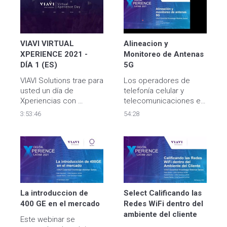
implementación de 
infraestructura y 
disminuir la barrera de 
entrada a la innovación 
de nuevos productos. 
VIAVI VIRTUAL 
Alineacion y 
XPERIENCE 2021 - 
Monitoreo de Antenas 
DÍA 1 (ES)
5G
VIAVI Solutions trae para 
Los operadores de 
usted un día de 
telefonía celular y 
Xperiencias con 
telecomunicaciones en 
conferiencias y talleres 
general gastan millones 
3:53:46
54:28
donde tendrá la 
de dólares para 
oportunidad de las 
planificar y diseñar sus 
nuevas tendencias y 
redes inalámbricas y de 
exigencias del mercado 
microondas.
en telecomunicaciones 
hoy en día.
La introduccion de 
Select Calificando las 
400 GE en el mercado
Redes WiFi dentro del 
ambiente del cliente
Este webinar se 