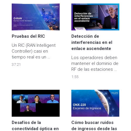
Pruebas del RIC 
Detección de 
interferencias en el 
Un RIC (RAN Intelligent 
enlace ascendente 
Controller) casi en 
tiempo real es un 
Los operadores deben 
controlador inteligente 
mantener el dominio de 
37:21
de redes RAN asistido 
RF de las estaciones 
por inteligencia artificial 
base sin interferencias 
1:55
diseñado para optimizar 
para una mejor 
los recursos de red de 
experiencia y 
acceso por radio (RAN), 
asegurarse de que sus 
reducir las señales y 
torres no interfieran 
mejorar la capacidad.
entre sí debido a 
errores de 
temporización de red. 
Descubra cómo VIAVI 
Desafíos de la 
Cómo buscar ruidos 
ayuda a soluciona
conectividad óptica en 
de ingresos desde las 