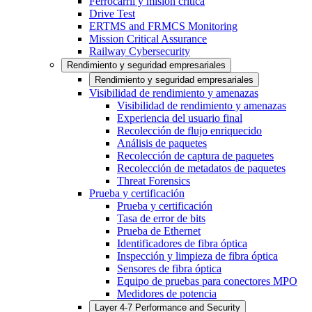
Ferrocarril y misión crítica
Drive Test
ERTMS and FRMCS Monitoring
Mission Critical Assurance
Railway Cybersecurity
Rendimiento y seguridad empresariales
Rendimiento y seguridad empresariales
Visibilidad de rendimiento y amenazas
Visibilidad de rendimiento y amenazas
Experiencia del usuario final
Recolección de flujo enriquecido
Análisis de paquetes
Recolección de captura de paquetes
Recolección de metadatos de paquetes
Threat Forensics
Prueba y certificación
Prueba y certificación
Tasa de error de bits
Prueba de Ethernet
Identificadores de fibra óptica
Inspección y limpieza de fibra óptica
Sensores de fibra óptica
Equipo de pruebas para conectores MPO
Medidores de potencia
Layer 4-7 Performance and Security