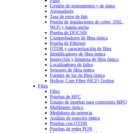
Fibra
Gestión de instrumentos y de datos
Atenuadores
Tasa de error de bits
Prueba de instalaciones de cobre, DSL,
Wi-Fi y banda ancha
Prueba de DOCSIS
Comprobadores de fibra óptica
Prueba de Ethernet
OTDR y caracterización de fibra
Identificadores de fibra óptica
Inspección y limpieza de fibra óptica
Localizadores de fallos
Sensores de fibra óptica
Fuentes de luz de fibra óptica
Hollow Core Fiber (HCF) Testing
Fibra
Fibra
Pruebas de HFC
Equipo de pruebas para conectores MPO
Multímetro óptico
Medidores de potencia
Análisis de espectro óptico
Pruebas con OTDR
Pruebas de redes PON