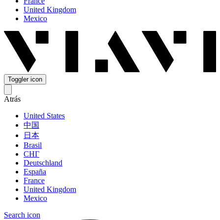
France
United Kingdom
Mexico
Toggler icon
Atrás
United States
中国
日本
Brasil
СНГ
Deutschland
España
France
United Kingdom
Mexico
Search icon