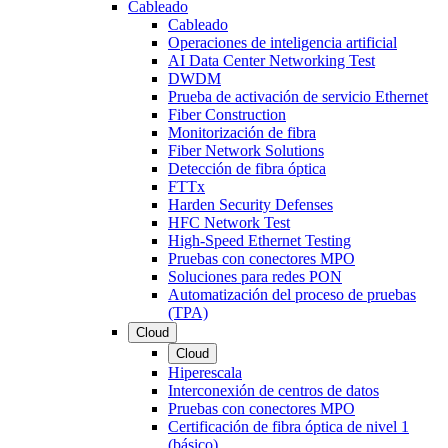
Cableado
Cableado
Operaciones de inteligencia artificial
AI Data Center Networking Test
DWDM
Prueba de activación de servicio Ethernet
Fiber Construction
Monitorización de fibra
Fiber Network Solutions
Detección de fibra óptica
FTTx
Harden Security Defenses
HFC Network Test
High-Speed Ethernet Testing
Pruebas con conectores MPO
Soluciones para redes PON
Automatización del proceso de pruebas
(TPA)
Cloud
Cloud
Hiperescala
Interconexión de centros de datos
Pruebas con conectores MPO
Certificación de fibra óptica de nivel 1
(básico)