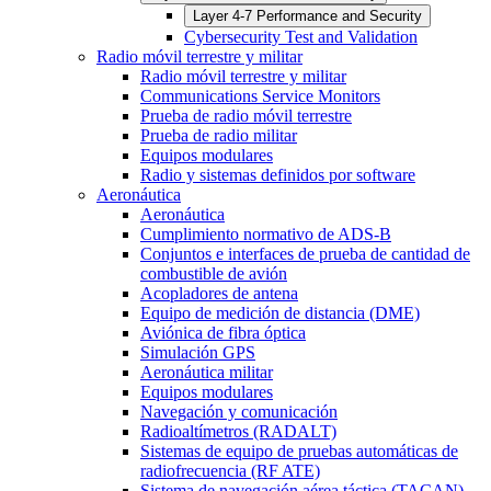
Layer 4-7 Performance and Security
Cybersecurity Test and Validation
Radio móvil terrestre y militar
Radio móvil terrestre y militar
Communications Service Monitors
Prueba de radio móvil terrestre
Prueba de radio militar
Equipos modulares
Radio y sistemas definidos por software
Aeronáutica
Aeronáutica
Cumplimiento normativo de ADS-B
Conjuntos e interfaces de prueba de cantidad de
combustible de avión
Acopladores de antena
Equipo de medición de distancia (DME)
Aviónica de fibra óptica
Simulación GPS
Aeronáutica militar
Equipos modulares
Navegación y comunicación
Radioaltímetros (RADALT)
Sistemas de equipo de pruebas automáticas de
radiofrecuencia (RF ATE)
Sistema de navegación aérea táctica (TACAN)