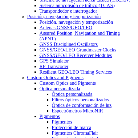
Sistema anticolisión de tráfico (TCAS)
Transpondedor e interrogador
Posición, navegación y temporización
Posición, navegación y temporización
Antenas GNSS/GEO/LEO
Assured Position, Navigation and Timing
(APNT)
GNSS Disciplined Oscillators
GNSS/GEO/LEO Grandmaster Clocks
GNSS/GEO/LEO Receiver Modules
GPS Simulator
RF Transcoder
Resilient GEO/LEO Timing Services
Custom Optics and Pigments
Custom Optics and Pigments
Óptica personalizada
Óptica personalizada
Filtros ópticos personalizados
Óptica de conformación de luz
Espectrómetros MicroNIR
Pigmentos
Pigmentos
Protección de marca
Pigmentos ChromaFlair