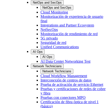
NetOps and SecOps
NetOps and SecOps
Cloud Monitoring
Monitorización de experiencia de usuario
final
Integrations and Partner Ecosystem
NetSecOps
Monitorización de rendimiento de red
5G privado
Seguridad de red
Unified Communications
AI Ops
AI Ops
AI Data Center Networking Test
Network Technicians
Network Technicians
Cloud Workflow Management
Interconexión de centros de datos
Prueba de activación de servicio Ethernet
Pruebas y certificaciones de redes de cobre
y fibra
Pruebas con conectores MPO
Certificación de fibra óptica de nivel 1
(básico)