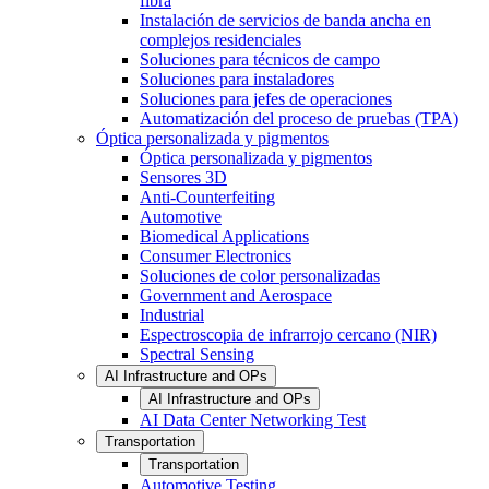
fibra
Instalación de servicios de banda ancha en
complejos residenciales
Soluciones para técnicos de campo
Soluciones para instaladores
Soluciones para jefes de operaciones
Automatización del proceso de pruebas (TPA)
Óptica personalizada y pigmentos
Óptica personalizada y pigmentos
Sensores 3D
Anti-Counterfeiting
Automotive
Biomedical Applications
Consumer Electronics
Soluciones de color personalizadas
Government and Aerospace
Industrial
Espectroscopia de infrarrojo cercano (NIR)
Spectral Sensing
AI Infrastructure and OPs
AI Infrastructure and OPs
AI Data Center Networking Test
Transportation
Transportation
Automotive Testing