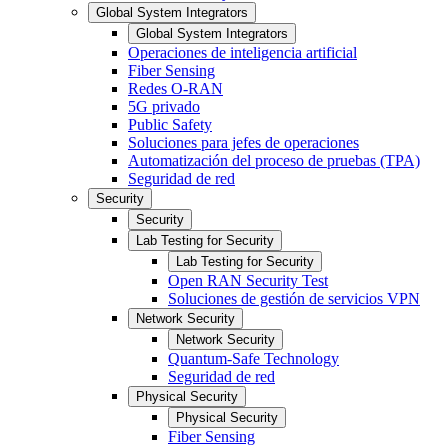
Global System Integrators
Global System Integrators
Operaciones de inteligencia artificial
Fiber Sensing
Redes O-RAN
5G privado
Public Safety
Soluciones para jefes de operaciones
Automatización del proceso de pruebas (TPA)
Seguridad de red
Security
Security
Lab Testing for Security
Lab Testing for Security
Open RAN Security Test
Soluciones de gestión de servicios VPN
Network Security
Network Security
Quantum-Safe Technology
Seguridad de red
Physical Security
Physical Security
Fiber Sensing