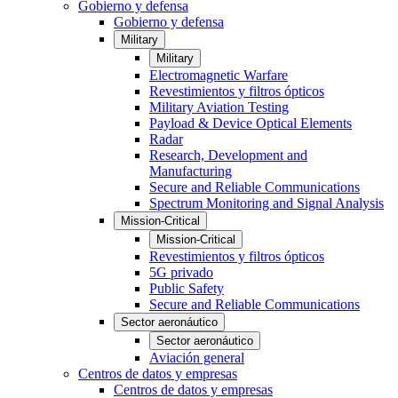
Gobierno y defensa
Gobierno y defensa
Military
Military
Electromagnetic Warfare
Revestimientos y filtros ópticos
Military Aviation Testing
Payload & Device Optical Elements
Radar
Research, Development and
Manufacturing
Secure and Reliable Communications
Spectrum Monitoring and Signal Analysis
Mission-Critical
Mission-Critical
Revestimientos y filtros ópticos
5G privado
Public Safety
Secure and Reliable Communications
Sector aeronáutico
Sector aeronáutico
Aviación general
Centros de datos y empresas
Centros de datos y empresas