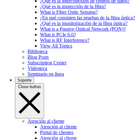
¿Qué es la interconexión de centros de datos?
¿Qué es la inspección de la fibra?
What is Fiber Optic Sensing?
¿En qué consisten las pruebas de la fibra óptica?
¿Qué es la monitorización de la fibra óptica?
What is a Passive Optical Network (PON)?
What is PCIe 6.0?
What is RF Interference?
View All Topics
Biblioteca
Blog Posts
Subscription Center
Videoteca
Seminario en línea
Soporte
Close button
Atención al cliente
Atención al cliente
Portal de clientes
Atención al cliente