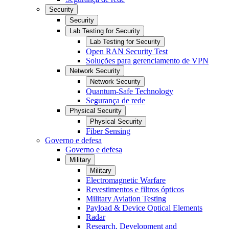
Security
Security
Lab Testing for Security
Lab Testing for Security
Open RAN Security Test
Soluções para gerenciamento de VPN
Network Security
Network Security
Quantum-Safe Technology
Segurança de rede
Physical Security
Physical Security
Fiber Sensing
Governo e defesa
Governo e defesa
Military
Military
Electromagnetic Warfare
Revestimentos e filtros ópticos
Military Aviation Testing
Payload & Device Optical Elements
Radar
Research, Development and