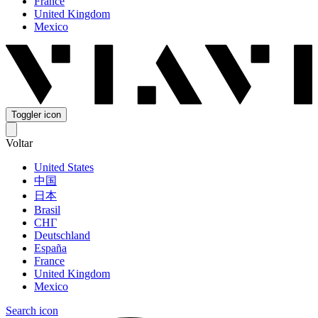
France
United Kingdom
Mexico
Toggler icon
Voltar
United States
中国
日本
Brasil
СНГ
Deutschland
España
France
United Kingdom
Mexico
Search icon