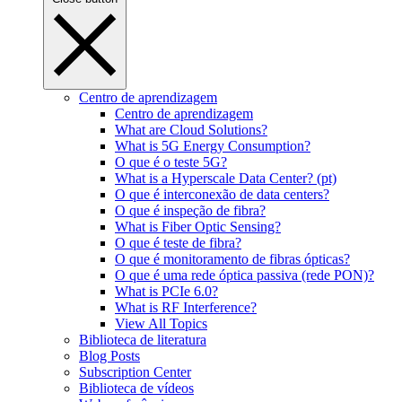
Centro de aprendizagem
Centro de aprendizagem
What are Cloud Solutions?
What is 5G Energy Consumption?
O que é o teste 5G?
What is a Hyperscale Data Center? (pt)
O que é interconexão de data centers?
O que é inspeção de fibra?
What is Fiber Optic Sensing?
O que é teste de fibra?
O que é monitoramento de fibras ópticas?
O que é uma rede óptica passiva (rede PON)?
What is PCIe 6.0?
What is RF Interference?
View All Topics
Biblioteca de literatura
Blog Posts
Subscription Center
Biblioteca de vídeos