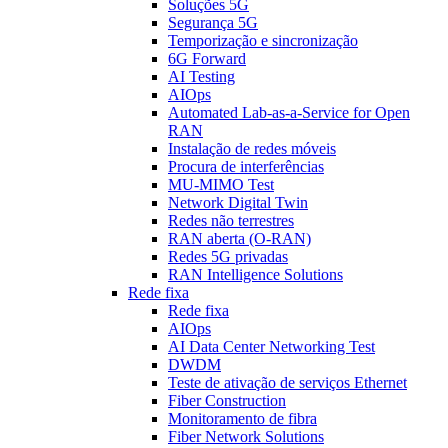
Soluções 5G
Segurança 5G
Temporização e sincronização
6G Forward
AI Testing
AIOps
Automated Lab-as-a-Service for Open
RAN
Instalação de redes móveis
Procura de interferências
MU-MIMO Test
Network Digital Twin
Redes não terrestres
RAN aberta (O-RAN)
Redes 5G privadas
RAN Intelligence Solutions
Rede fixa
Rede fixa
AIOps
AI Data Center Networking Test
DWDM
Teste de ativação de serviços Ethernet
Fiber Construction
Monitoramento de fibra
Fiber Network Solutions