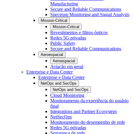
Manufacturing
Secure and Reliable Communications
Spectrum Monitoring and Signal Analysis
Mission-Critical
Mission-Critical
Revestimentos e filtros ópticos
Redes 5G privadas
Public Safety
Secure and Reliable Communications
Aeroespacial
Aeroespacial
Aviação em geral
Enterprise e Data Center
Enterprise e Data Center
NetOps and SecOps
NetOps and SecOps
Cloud Monitoring
Monitoramento da experiência do usuário
final
Integrations and Partner Ecosystem
NetSecOps
Monitoramento do desempenho de rede
Redes 5G privadas
Segurança de rede