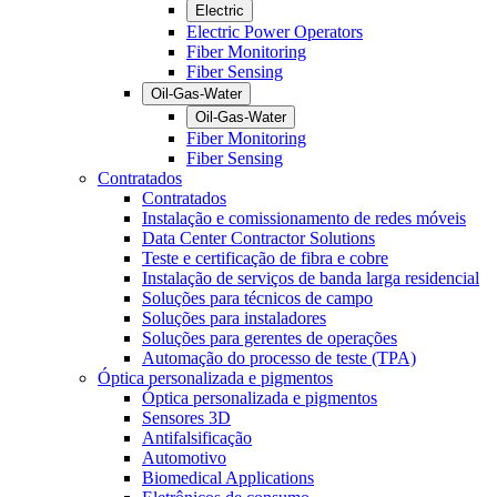
Electric
Electric Power Operators
Fiber Monitoring
Fiber Sensing
Oil-Gas-Water
Oil-Gas-Water
Fiber Monitoring
Fiber Sensing
Contratados
Contratados
Instalação e comissionamento de redes móveis
Data Center Contractor Solutions
Teste e certificação de fibra e cobre
Instalação de serviços de banda larga residencial
Soluções para técnicos de campo
Soluções para instaladores
Soluções para gerentes de operações
Automação do processo de teste (TPA)
Óptica personalizada e pigmentos
Óptica personalizada e pigmentos
Sensores 3D
Antifalsificação
Automotivo
Biomedical Applications