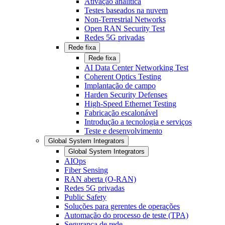
Ativação analítica
Testes baseados na nuvem
Non-Terrestrial Networks
Open RAN Security Test
Redes 5G privadas
Rede fixa
Rede fixa
AI Data Center Networking Test
Coherent Optics Testing
Implantação de campo
Harden Security Defenses
High-Speed Ethernet Testing
Fabricação escalonável
Introdução a tecnologia e serviços
Teste e desenvolvimento
Global System Integrators
Global System Integrators
AIOps
Fiber Sensing
RAN aberta (O-RAN)
Redes 5G privadas
Public Safety
Soluções para gerentes de operações
Automação do processo de teste (TPA)
Segurança de rede