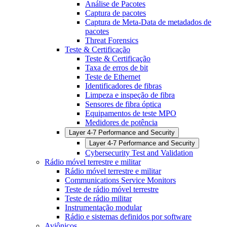
Análise de Pacotes
Captura de pacotes
Captura de Meta-Data de metadados de
pacotes
Threat Forensics
Teste & Certificação
Teste & Certificação
Taxa de erros de bit
Teste de Ethernet
Identificadores de fibras
Limpeza e inspeção de fibra
Sensores de fibra óptica
Equipamentos de teste MPO
Medidores de potência
Layer 4-7 Performance and Security
Layer 4-7 Performance and Security
Cybersecurity Test and Validation
Rádio móvel terrestre e militar
Rádio móvel terrestre e militar
Communications Service Monitors
Teste de rádio móvel terrestre
Teste de rádio militar
Instrumentação modular
Rádio e sistemas definidos por software
Aviônicos