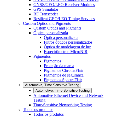
GNSS/GEO/LEO Receiver Modules
GPS Simulator
RF Transcoder
Resilient GEO/LEO Timing Services
Custom Optics and Pigments
Custom Optics and Pigments
Óptica personalizada
Óptica personalizada
Filtros ópticos personalizados
Óptica de modelagem de luz
Espectrômetros MicroNIR
Pigmentos
Pigmentos
Proteção da marca
Pigmentos ChromaFlair
Pigmentos de segurança
Pigmentos SpectraFlair
Automotive, Time Sensitive Testing
Automotive, Time Sensitive Testing
Automotive Ethernet Device and Network
Testing
Time-Sensitive Networking Testing
Todos os produtos
Todos os produtos