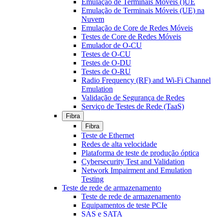
Emulação de Terminais Móveis ()UE
Emulação de Terminais Móveis (UE) na
Nuvem
Emulação de Core de Redes Móveis
Testes de Core de Redes Móveis
Emulador de O-CU
Testes de O-CU
Testes de O-DU
Testes de O-RU
Radio Frequency (RF) and Wi-Fi Channel
Emulation
Validação de Segurança de Redes
Serviço de Testes de Rede (TaaS)
Fibra
Fibra
Teste de Ethernet
Redes de alta velocidade
Plataforma de teste de produção óptica
Cybersecurity Test and Validation
Network Impairment and Emulation
Testing
Teste de rede de armazenamento
Teste de rede de armazenamento
Equipamentos de teste PCIe
SAS e SATA