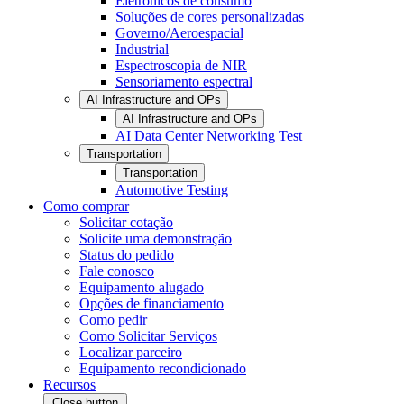
Eletrônicos de consumo
Soluções de cores personalizadas
Governo/Aeroespacial
Industrial
Espectroscopia de NIR
Sensoriamento espectral
AI Infrastructure and OPs
AI Infrastructure and OPs
AI Data Center Networking Test
Transportation
Transportation
Automotive Testing
Como comprar
Solicitar cotação
Solicite uma demonstração
Status do pedido
Fale conosco
Equipamento alugado
Opções de financiamento
Como pedir
Como Solicitar Serviços
Localizar parceiro
Equipamento recondicionado
Recursos
Close button