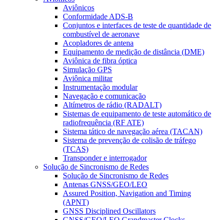
Aviônicos
Conformidade ADS-B
Conjuntos e interfaces de teste de quantidade de
combustível de aeronave
Acopladores de antena
Equipamento de medição de distância (DME)
Aviônica de fibra óptica
Simulação GPS
Aviônica militar
Instrumentação modular
Navegação e comunicação
Altímetros de rádio (RADALT)
Sistemas de equipamento de teste automático de
radiofrequência (RF ATE)
Sistema tático de navegação aérea (TACAN)
Sistema de prevenção de colisão de tráfego
(TCAS)
Transponder e interrogador
Solução de Sincronismo de Redes
Solução de Sincronismo de Redes
Antenas GNSS/GEO/LEO
Assured Position, Navigation and Timing
(APNT)
GNSS Disciplined Oscillators
GNSS/GEO/LEO Grandmaster Clocks