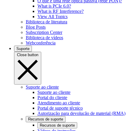
O que é uma rede óptica passiva (rede PON)?
What is PCIe 6.0?
What is RF Interference?
View All Topics
Biblioteca de literatura
Blog Posts
Subscription Center
Biblioteca de vídeos
Webconferência
Suporte
Close button
Suporte ao cliente
Suporte ao cliente
Portal do cliente
Atendimento ao cliente
Portal de suporte técnico
Autorização para devolução de material (RMA)
Recursos de suporte
Recursos de suporte
Vídeos de instruções