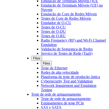
Emulação de Terminais Móveis ()UE
Emulação de Terminais Móveis (UE) na
Nuvem
Emulação de Core de Redes Móveis
Testes de Core de Redes Móveis
Emulador de O-CU
Testes de O-CU
Testes de O-DU
Testes de O-RU
Radio Frequency (RF) and Wi-Fi Channel
Emulation
Validação de Segurança de Redes
Serviço de Testes de Rede (TaaS)
Fibra
Fibra
Teste de Ethernet
Redes de alta velocidade
Plataforma de teste de produção óptica
Cybersecurity Test and Validation
Network Impairment and Emulation
Testing
Teste de rede de armazenamento
Teste de rede de armazenamento
Equipamentos de teste PCIe
SAS e SATA