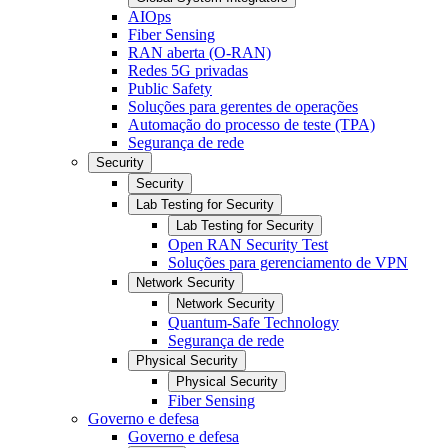
AIOps
Fiber Sensing
RAN aberta (O-RAN)
Redes 5G privadas
Public Safety
Soluções para gerentes de operações
Automação do processo de teste (TPA)
Segurança de rede
Security
Security
Lab Testing for Security
Lab Testing for Security
Open RAN Security Test
Soluções para gerenciamento de VPN
Network Security
Network Security
Quantum-Safe Technology
Segurança de rede
Physical Security
Physical Security
Fiber Sensing
Governo e defesa
Governo e defesa