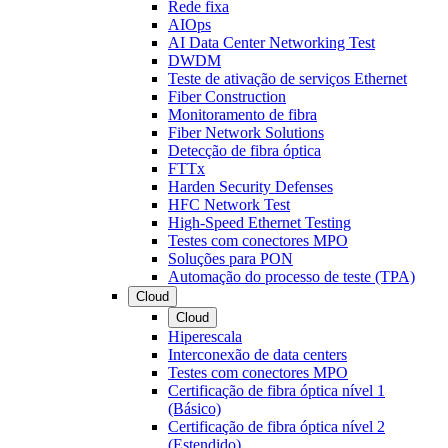
Rede fixa
AIOps
AI Data Center Networking Test
DWDM
Teste de ativação de serviços Ethernet
Fiber Construction
Monitoramento de fibra
Fiber Network Solutions
Detecção de fibra óptica
FTTx
Harden Security Defenses
HFC Network Test
High-Speed Ethernet Testing
Testes com conectores MPO
Soluções para PON
Automação do processo de teste (TPA)
Cloud
Cloud
Hiperescala
Interconexão de data centers
Testes com conectores MPO
Certificação de fibra óptica nível 1
(Básico)
Certificação de fibra óptica nível 2
(Estendido)