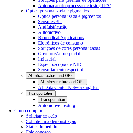
Soluções para gerentes de operações
Automação do processo de teste (TPA)
Óptica personalizada e pigmentos
Óptica personalizada e pigmentos
Sensores 3D
Antifalsificação
Automotivo
Biomedical Applications
Eletrônicos de consumo
Soluções de cores personalizadas
Governo/Aeroespacial
Industrial
Espectroscopia de NIR
Sensoriamento espectral
AI Infrastructure and OPs
AI Infrastructure and OPs
AI Data Center Networking Test
Transportation
Transportation
Automotive Testing
Como comprar
Solicitar cotação
Solicite uma demonstração
Status do pedido
Fale conosco