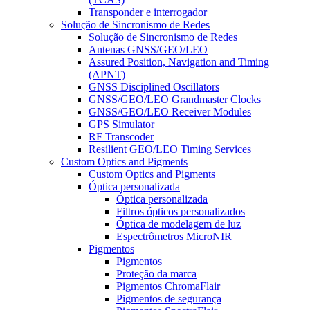
Transponder e interrogador
Solução de Sincronismo de Redes
Solução de Sincronismo de Redes
Antenas GNSS/GEO/LEO
Assured Position, Navigation and Timing
(APNT)
GNSS Disciplined Oscillators
GNSS/GEO/LEO Grandmaster Clocks
GNSS/GEO/LEO Receiver Modules
GPS Simulator
RF Transcoder
Resilient GEO/LEO Timing Services
Custom Optics and Pigments
Custom Optics and Pigments
Óptica personalizada
Óptica personalizada
Filtros ópticos personalizados
Óptica de modelagem de luz
Espectrômetros MicroNIR
Pigmentos
Pigmentos
Proteção da marca
Pigmentos ChromaFlair
Pigmentos de segurança