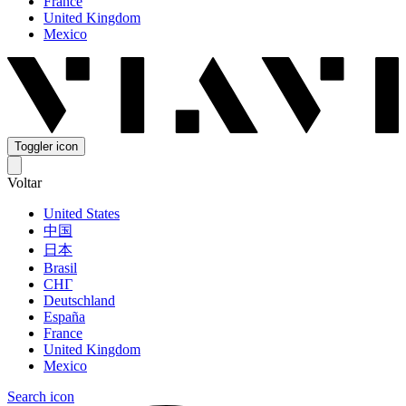
France
United Kingdom
Mexico
Toggler icon
Voltar
United States
中国
日本
Brasil
СНГ
Deutschland
España
France
United Kingdom
Mexico
Search icon