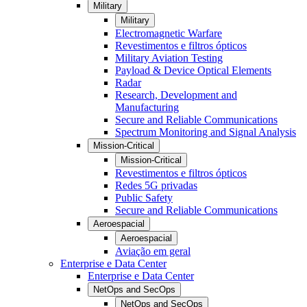
Military
Military
Electromagnetic Warfare
Revestimentos e filtros ópticos
Military Aviation Testing
Payload & Device Optical Elements
Radar
Research, Development and
Manufacturing
Secure and Reliable Communications
Spectrum Monitoring and Signal Analysis
Mission-Critical
Mission-Critical
Revestimentos e filtros ópticos
Redes 5G privadas
Public Safety
Secure and Reliable Communications
Aeroespacial
Aeroespacial
Aviação em geral
Enterprise e Data Center
Enterprise e Data Center
NetOps and SecOps
NetOps and SecOps