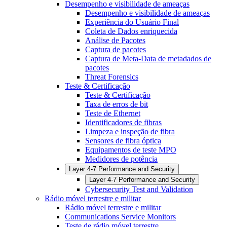
Desempenho e visibilidade de ameaças
Desempenho e visibilidade de ameaças
Experiência do Usuário Final
Coleta de Dados enriquecida
Análise de Pacotes
Captura de pacotes
Captura de Meta-Data de metadados de
pacotes
Threat Forensics
Teste & Certificação
Teste & Certificação
Taxa de erros de bit
Teste de Ethernet
Identificadores de fibras
Limpeza e inspeção de fibra
Sensores de fibra óptica
Equipamentos de teste MPO
Medidores de potência
Layer 4-7 Performance and Security
Layer 4-7 Performance and Security
Cybersecurity Test and Validation
Rádio móvel terrestre e militar
Rádio móvel terrestre e militar
Communications Service Monitors
Teste de rádio móvel terrestre