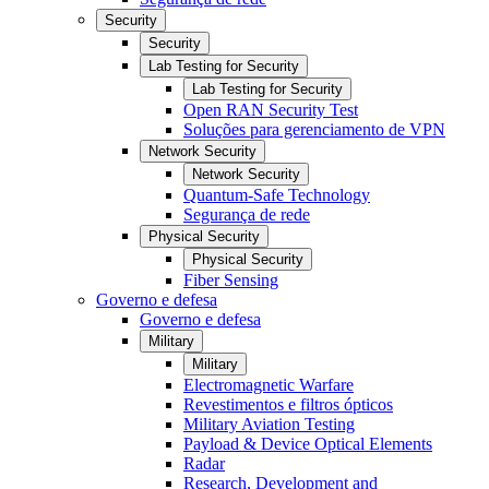
Security
Security
Lab Testing for Security
Lab Testing for Security
Open RAN Security Test
Soluções para gerenciamento de VPN
Network Security
Network Security
Quantum-Safe Technology
Segurança de rede
Physical Security
Physical Security
Fiber Sensing
Governo e defesa
Governo e defesa
Military
Military
Electromagnetic Warfare
Revestimentos e filtros ópticos
Military Aviation Testing
Payload & Device Optical Elements
Radar
Research, Development and