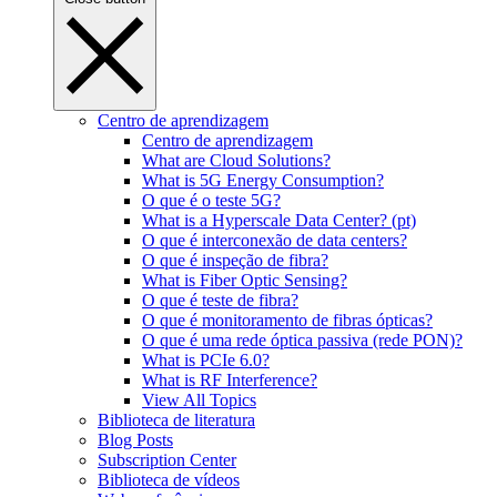
Centro de aprendizagem
Centro de aprendizagem
What are Cloud Solutions?
What is 5G Energy Consumption?
O que é o teste 5G?
What is a Hyperscale Data Center? (pt)
O que é interconexão de data centers?
O que é inspeção de fibra?
What is Fiber Optic Sensing?
O que é teste de fibra?
O que é monitoramento de fibras ópticas?
O que é uma rede óptica passiva (rede PON)?
What is PCIe 6.0?
What is RF Interference?
View All Topics
Biblioteca de literatura
Blog Posts
Subscription Center
Biblioteca de vídeos