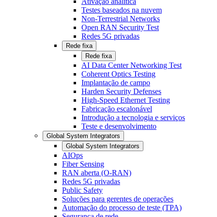
Ativação analítica
Testes baseados na nuvem
Non-Terrestrial Networks
Open RAN Security Test
Redes 5G privadas
Rede fixa
Rede fixa
AI Data Center Networking Test
Coherent Optics Testing
Implantação de campo
Harden Security Defenses
High-Speed Ethernet Testing
Fabricação escalonável
Introdução a tecnologia e serviços
Teste e desenvolvimento
Global System Integrators
Global System Integrators
AIOps
Fiber Sensing
RAN aberta (O-RAN)
Redes 5G privadas
Public Safety
Soluções para gerentes de operações
Automação do processo de teste (TPA)
Segurança de rede