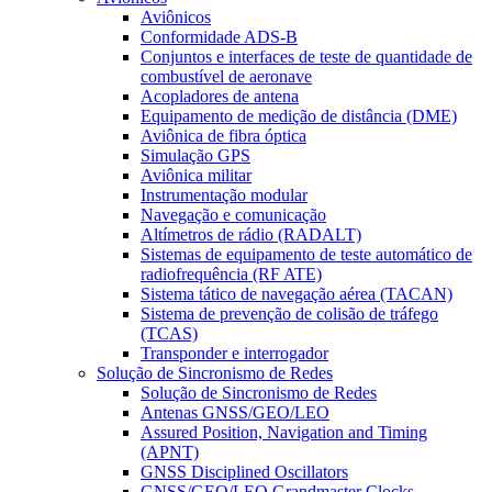
Aviônicos
Conformidade ADS-B
Conjuntos e interfaces de teste de quantidade de
combustível de aeronave
Acopladores de antena
Equipamento de medição de distância (DME)
Aviônica de fibra óptica
Simulação GPS
Aviônica militar
Instrumentação modular
Navegação e comunicação
Altímetros de rádio (RADALT)
Sistemas de equipamento de teste automático de
radiofrequência (RF ATE)
Sistema tático de navegação aérea (TACAN)
Sistema de prevenção de colisão de tráfego
(TCAS)
Transponder e interrogador
Solução de Sincronismo de Redes
Solução de Sincronismo de Redes
Antenas GNSS/GEO/LEO
Assured Position, Navigation and Timing
(APNT)
GNSS Disciplined Oscillators
GNSS/GEO/LEO Grandmaster Clocks