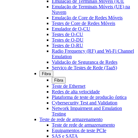
Emulação de Terminais Móveis ()UE
Emulação de Terminais Móveis (UE) na
Nuvem
Emulação de Core de Redes Móveis
Testes de Core de Redes Móveis
Emulador de O-CU
Testes de O-CU
Testes de O-DU
Testes de O-RU
Radio Frequency (RF) and Wi-Fi Channel
Emulation
Validação de Segurança de Redes
Serviço de Testes de Rede (TaaS)
Fibra
Fibra
Teste de Ethernet
Redes de alta velocidade
Plataforma de teste de produção óptica
Cybersecurity Test and Validation
Network Impairment and Emulation
Testing
Teste de rede de armazenamento
Teste de rede de armazenamento
Equipamentos de teste PCIe
SAS e SATA