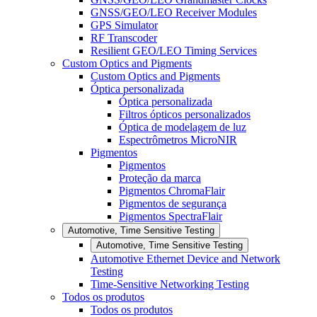
GNSS/GEO/LEO Receiver Modules
GPS Simulator
RF Transcoder
Resilient GEO/LEO Timing Services
Custom Optics and Pigments
Custom Optics and Pigments
Óptica personalizada
Óptica personalizada
Filtros ópticos personalizados
Óptica de modelagem de luz
Espectrômetros MicroNIR
Pigmentos
Pigmentos
Proteção da marca
Pigmentos ChromaFlair
Pigmentos de segurança
Pigmentos SpectraFlair
Automotive, Time Sensitive Testing
Automotive, Time Sensitive Testing
Automotive Ethernet Device and Network
Testing
Time-Sensitive Networking Testing
Todos os produtos
Todos os produtos