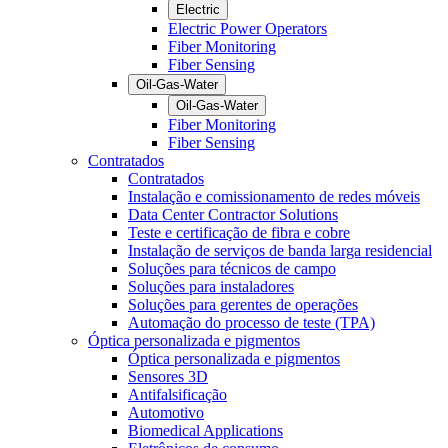
Electric
Electric Power Operators
Fiber Monitoring
Fiber Sensing
Oil-Gas-Water
Oil-Gas-Water
Fiber Monitoring
Fiber Sensing
Contratados
Contratados
Instalação e comissionamento de redes móveis
Data Center Contractor Solutions
Teste e certificação de fibra e cobre
Instalação de serviços de banda larga residencial
Soluções para técnicos de campo
Soluções para instaladores
Soluções para gerentes de operações
Automação do processo de teste (TPA)
Óptica personalizada e pigmentos
Óptica personalizada e pigmentos
Sensores 3D
Antifalsificação
Automotivo
Biomedical Applications