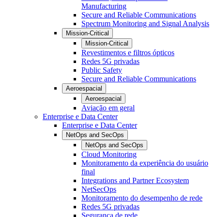
Manufacturing
Secure and Reliable Communications
Spectrum Monitoring and Signal Analysis
Mission-Critical
Mission-Critical
Revestimentos e filtros ópticos
Redes 5G privadas
Public Safety
Secure and Reliable Communications
Aeroespacial
Aeroespacial
Aviação em geral
Enterprise e Data Center
Enterprise e Data Center
NetOps and SecOps
NetOps and SecOps
Cloud Monitoring
Monitoramento da experiência do usuário
final
Integrations and Partner Ecosystem
NetSecOps
Monitoramento do desempenho de rede
Redes 5G privadas
Segurança de rede