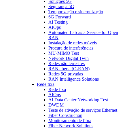
Soluções 5G
Segurança 5G
Temporização e sincronização
6G Forward
AI Testing
AIOps
Automated Lab-as-a-Service for Open
RAN
Instalação de redes móveis
Procura de interferências
MU-MIMO Test
Network Digital Twin
Redes não terrestres
RAN aberta (O-RAN)
Redes 5G privadas
RAN Intelligence Solutions
Rede fixa
Rede fixa
AIOps
AI Data Center Networking Test
DWDM
Teste de ativação de serviços Ethernet
Fiber Construction
Monitoramento de fibra
Fiber Network Solutions