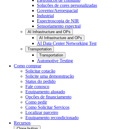
Eletrônicos de consumo
Soluções de cores personalizadas
Governo/Aeroespacial
Industrial
Espectroscopia de NIR
Sensoriamento espectral
AI Infrastructure and OPs
AI Infrastructure and OPs
AI Data Center Networking Test
Transportation
Transportation
Automotive Testing
Como comprar
Solicitar cotação
Solicite uma demonstração
Status do pedido
Fale conosco
Equipamento alugado
Opções de financiamento
Como pedir
Como Solicitar Serviços
Localizar parceiro
Equipamento recondicionado
Recursos
Close button