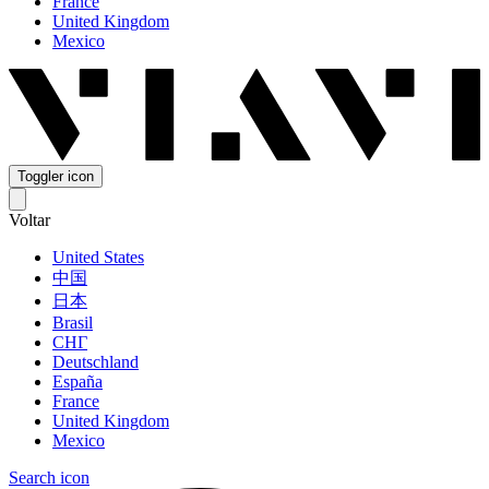
France
United Kingdom
Mexico
Toggler icon
Voltar
United States
中国
日本
Brasil
СНГ
Deutschland
España
France
United Kingdom
Mexico
Search icon