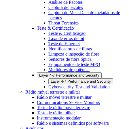
Análise de Pacotes
Captura de pacotes
Captura de Meta-Data de metadados de
pacotes
Threat Forensics
Teste & Certificação
Teste & Certificação
Taxa de erros de bit
Teste de Ethernet
Identificadores de fibras
Limpeza e inspeção de fibra
Sensores de fibra óptica
Equipamentos de teste MPO
Medidores de potência
Layer 4-7 Performance and Security
Layer 4-7 Performance and Security
Cybersecurity Test and Validation
Rádio móvel terrestre e militar
Rádio móvel terrestre e militar
Communications Service Monitors
Teste de rádio móvel terrestre
Teste de rádio militar
Instrumentação modular
Rádio e sistemas definidos por software
Aviônicos